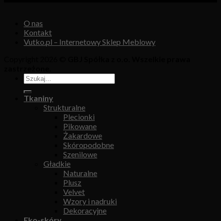
O nas
Kontakt
Vutko.pl – Internetowy Sklep Meblowy
Copyright 2026 ©
GBJ Spółka z o.o. Wszelkie prawa
zastrzeżone.
Tkaniny
Strukturalne
Plecionki
Pikowane
Żakardowe
Skóropodobne
Szenilowe
Gładkie
Naturalne
Plusz
Velvet
Wzory i nadruki
Dekoracyjne
Eko-skóry