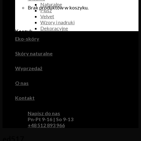
Naturalne
Brak produktów w koszyku.
Plusz
Velvet
Wzory i nadruki
Dekoracyjne
Koszyk
Eko-skóry
Brak produktów w koszyku.
Skóry naturalne
Wyprzedaż
O nas
Kontakt
Napisz do nas
Pn-Pt 9-16 | So 9-13
+48 512 893 966
ed517