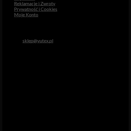
Reklamacje i Zwroty
Prywatność i Cookies
Moje Konto
Obsługa Klienta
tel. 512 893 966
e-mail:
sklep@vutex.pl
Godziny pracy
Pn. – Pt.: 9.00 – 16.00
Sob.: 9.00 – 13.00
Vutex to sklep internetowy z materiałami obiciowymi dla
branży tapicerskiej, w którym oferujemy: tkaniny, eko-skóry,
skóry naturalne.
Właścicielem i operatorem sklepu jest:
GBJ Spółka z o.o.
Osiedle Młodych 19, 89-530 Śliwice
KRS 0000550217, REGON 361102070, NIP 5611600080