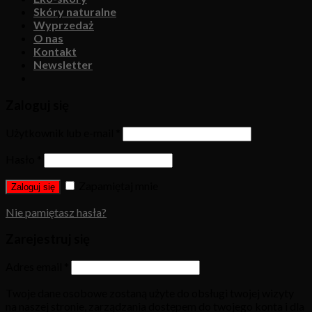
Skóry naturalne
Wyprzedaż
O nas
Kontakt
Newsletter
Zaloguj się
Użytkownik lub e-mail
*
Hasło
*
Zapamiętaj mnie
Zaloguj się
Nie pamiętasz hasła?
Zarejestruj się
Adres email
*
Twoje dane osobowe zostaną użyte do obsługi twojej wizyty
na naszej stronie, zarządzania dostępem do twojego konta i dla