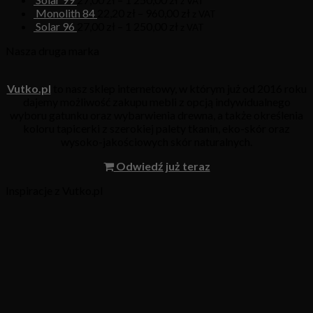
z VAT
Monolith 84
22,20
zł
–
960,00
zł
z VAT
Solar 96
27,00
zł
–
1 250,00
zł
z VAT
Nasza druga marka
Vutko.pl
to nasz sklep internetowy, w którym już od 2016 roku
dajemy możliwość zakupu mebli z opcją indywidualnego
wyboru gatunku oraz wybarwienia drewna, a także określenia
koloru tapicerki z szerokiej palety tkanin, eko-skór oraz
wysoko-jakościowych skór naturalnych.
Odwiedź już teraz
Inspiracje z Vutko.pl