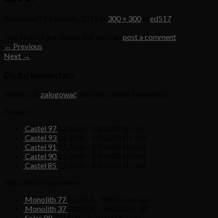
Published
21 kwietnia, 2019
at
300 × 300
in
ed517
Trackbacks are closed, but you can
post a comment
.
←
Previous
Next
→
Dodaj komentarz
Musisz się
zalogować
, aby móc dodać komentarz.
Nowości
Castel 97
22,20
zł
–
1 010,00
zł
z VAT
Castel 93
22,20
zł
–
1 010,00
zł
z VAT
Castel 91
22,20
zł
–
1 010,00
zł
z VAT
Castel 90
22,20
zł
–
1 010,00
zł
z VAT
Castel 85
22,20
zł
–
1 010,00
zł
z VAT
Najczęściej kupowane
Monolith 77
22,20
zł
–
960,00
zł
z VAT
Monolith 37
22,20
zł
–
960,00
zł
z VAT
Solar 99
27,00
zł
–
1 250,00
zł