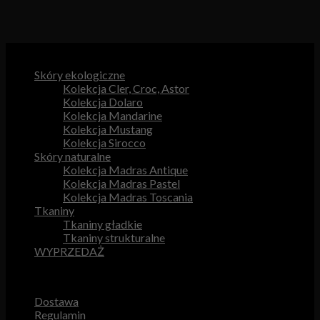
Kategorie produktów
Skóry ekologiczne
Kolekcja Cler, Croc, Astor
Kolekcja Dolaro
Kolekcja Mandarine
Kolekcja Mustang
Kolekcja Sirocco
Skóry naturalne
Kolekcja Madras Antique
Kolekcja Madras Pastel
Kolekcja Madras Toscania
Tkaniny
Tkaniny gładkie
Tkaniny strukturalne
WYPRZEDAŻ
Przydatne odnośniki
Dostawa
Regulamin