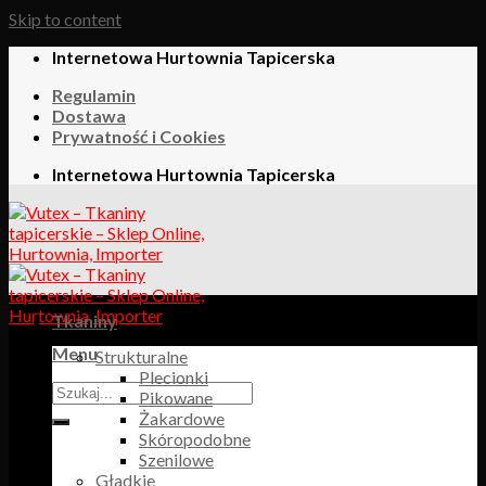
Skip to content
Internetowa Hurtownia Tapicerska
Regulamin
Dostawa
Prywatność i Cookies
Internetowa Hurtownia Tapicerska
Tkaniny
Menu
Strukturalne
Plecionki
Pikowane
Żakardowe
Skóropodobne
Szenilowe
Gładkie