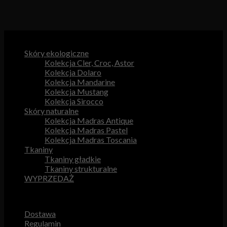
Kategorie produktów
Skóry ekologiczne
Kolekcja Cler, Croc, Astor
Kolekcja Dolaro
Kolekcja Mandarine
Kolekcja Mustang
Kolekcja Sirocco
Skóry naturalne
Kolekcja Madras Antique
Kolekcja Madras Pastel
Kolekcja Madras Toscania
Tkaniny
Tkaniny gładkie
Tkaniny strukturalne
WYPRZEDAŻ
Przydatne odnośniki
Dostawa
Regulamin