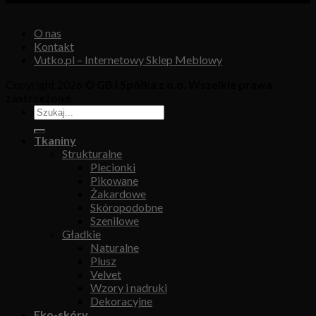
O nas
Kontakt
Vutko.pl – Internetowy Sklep Meblowy
Copyright 2026 ©
GBJ Spółka z o.o. Wszelkie prawa
zastrzeżone.
Tkaniny
Strukturalne
Plecionki
Pikowane
Żakardowe
Skóropodobne
Szenilowe
Gładkie
Naturalne
Plusz
Velvet
Wzory i nadruki
Dekoracyjne
Eko-skóry