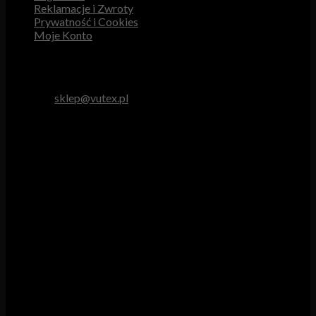
Reklamacje i Zwroty
Prywatność i Cookies
Moje Konto
Obsługa Klienta
tel. 512 893 966
e-mail:
sklep@vutex.pl
Godziny pracy
Pn. – Pt.: 9.00 – 16.00
Sob.: 9.00 – 13.00
Vutex to sklep internetowy z materiałami obiciowymi dla
branży tapicerskiej, w którym oferujemy: tkaniny, eko-skóry,
skóry naturalne.
Właścicielem i operatorem sklepu jest:
GBJ Spółka z o.o.
Osiedle Młodych 19, 89-530 Śliwice
KRS 0000550217, REGON 361102070, NIP 5611600080