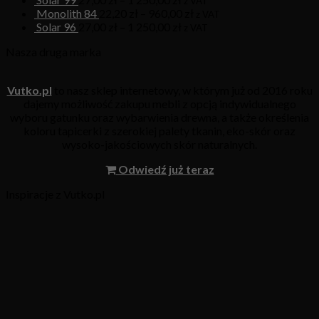
z VAT
Monolith 84
22,20
zł
–
960,00
zł
z VAT
Solar 96
27,00
zł
–
1 250,00
zł
z VAT
Nasza druga marka
Vutko.pl
to nasz sklep internetowy, w którym już od 2016 roku
dajemy możliwość zakupu mebli z opcją indywidualnego
wyboru gatunku oraz wybarwienia drewna, a także określenia
koloru tapicerki z szerokiej palety tkanin, eko-skór oraz
wysoko-jakościowych skór naturalnych.
Odwiedź już teraz
Inspiracje z Vutko.pl