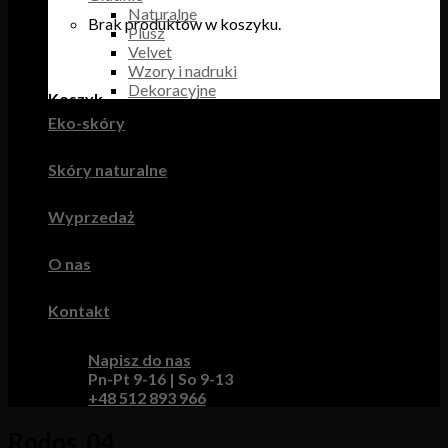
Naturalne
Brak produktów w koszyku.
Plusz
Velvet
Wzory i nadruki
Dekoracyjne
Koszyk
Eko-skóry
Brak produktów w koszyku.
Skóry naturalne
Wyprzedaż
O nas
Kontakt
Napisz do nas
Pn-Pt 9-16 | So 9-13
+48 512 893 966
Rodos_04