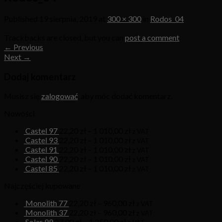
Published
19 sierpnia, 2019
at
300 × 300
in
Rodos_04
Trackbacks are closed, but you can
post a comment
.
←
Previous
Next
→
Dodaj komentarz
Musisz się
zalogować
, aby móc dodać komentarz.
Nowości
Castel 97
22,20
zł
–
1 010,00
zł
z VAT
Castel 93
22,20
zł
–
1 010,00
zł
z VAT
Castel 91
22,20
zł
–
1 010,00
zł
z VAT
Castel 90
22,20
zł
–
1 010,00
zł
z VAT
Castel 85
22,20
zł
–
1 010,00
zł
z VAT
Najczęściej kupowane
Monolith 77
22,20
zł
–
960,00
zł
z VAT
Monolith 37
22,20
zł
–
960,00
zł
z VAT
Solar 99
27,00
zł
–
1 250,00
zł