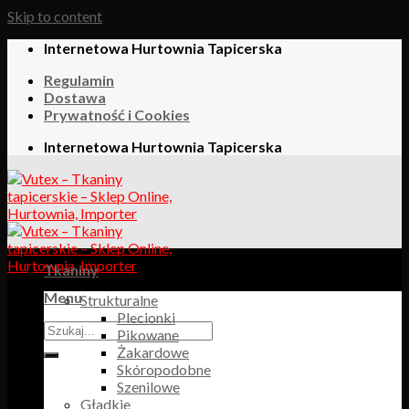
Skip to content
Internetowa Hurtownia Tapicerska
Regulamin
Dostawa
Prywatność i Cookies
Internetowa Hurtownia Tapicerska
Tkaniny
Menu
Strukturalne
Plecionki
Pikowane
Żakardowe
Skóropodobne
Szenilowe
Gładkie