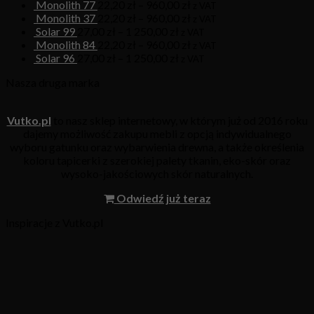
Monolith 77
22,20
zł
–
960,00
zł
z VAT
Monolith 37
22,20
zł
–
960,00
zł
z VAT
Solar 99
27,00
zł
–
1 250,00
zł
z VAT
Monolith 84
22,20
zł
–
960,00
zł
z VAT
Solar 96
27,00
zł
–
1 250,00
zł
z VAT
Nasza druga marka
Vutko.pl
to nasz sklep internetowy, w którym już od 2016 roku
dajemy możliwość zakupu mebli z opcją indywidualnego
wyboru gatunku oraz wybarwienia drewna, a także określenia
koloru tapicerki z szerokiej palety tkanin, eko-skór oraz
wysoko-jakościowych skór naturalnych.
Odwiedź już teraz
Inspiracje z Vutko.pl