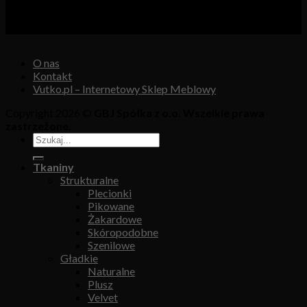
GBJ Spółka z o.o.
Osiedle Młodych 19, 89-530 Śliwice
KRS 0000550217, REGON 361102070, NIP 5611600080
O nas
Kontakt
Vutko.pl – Internetowy Sklep Meblowy
Copyright 2026 ©
GBJ Spółka z o.o. Wszelkie prawa
zastrzeżone.
Tkaniny
Strukturalne
Plecionki
Pikowane
Żakardowe
Skóropodobne
Szenilowe
Gładkie
Naturalne
Plusz
Velvet