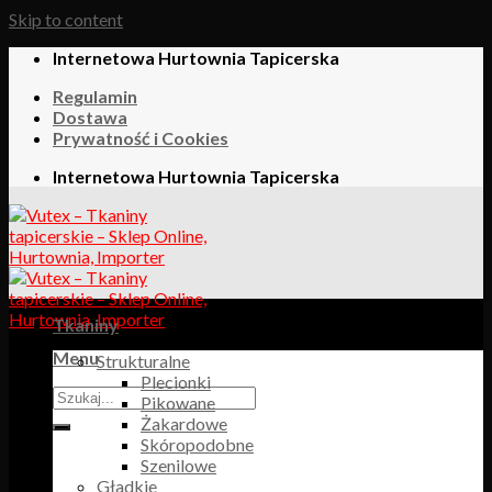
Skip to content
Internetowa Hurtownia Tapicerska
Regulamin
Dostawa
Prywatność i Cookies
Internetowa Hurtownia Tapicerska
Tkaniny
Menu
Strukturalne
Plecionki
Pikowane
Żakardowe
Skóropodobne
Szenilowe
Gładkie