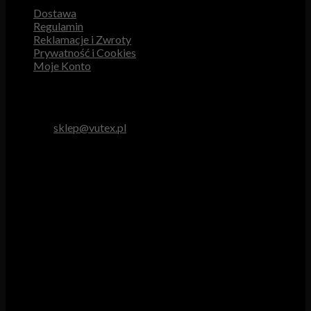
Dostawa
Regulamin
Reklamacje i Zwroty
Prywatność i Cookies
Moje Konto
Obsługa Klienta
tel. 512 893 966
e-mail:
sklep@vutex.pl
Godziny pracy
Pn. – Pt.: 9.00 – 16.00
Sob.: 9.00 – 13.00
Vutex to sklep internetowy z materiałami obiciowymi dla
branży tapicerskiej, w którym oferujemy: tkaniny, eko-skóry,
skóry naturalne.
Właścicielem i operatorem sklepu jest: