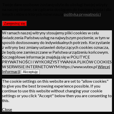
Twoje dane osobowe zostaną użyte do obsługi twojej wizyty
na naszej stronie, zarządzania dostępem do twojego konta i dla
innych celów o których mówi nasza
polityka prywatności
.
Zarejestruj się
W ramach naszej witryny stosujemy pliki cookies w celu
świadczenia Państwu usług na najwyższym poziomie, w tym w
sposób dostosowany do indywidualnych potrzeb. Korzystanie
z witryny bez zmiany ustawień dotyczących cookies oznacza,
że będą one zamieszczane w Państwa urządzeniu końcowym.
Szczegółowe informacje znajdują się w POLITYCE
PRYWATNOŚCI I WYKORZYSTYWANIA PLIKÓW COOKIES
W SERWISIE INTERNETOWYM https://www.vutex.pl
Więcej
Informacji
Akceptuję
The cookie settings on this website are set to "allow cookies"
to give you the best browsing experience possible. If you
continue to use this website without changing your cookie
settings or you click "Accept" below then you are consenting to
this.
Close