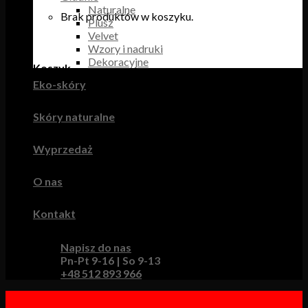
Naturalne
Brak produktów w koszyku.
Plusz
Velvet
Wzory i nadruki
Dekoracyjne
Koszyk
Eko-skóry
Brak produktów w koszyku.
Skóry naturalne
Wyprzedaż
O nas
Kontakt
Napisz do nas
Pn-Pt 9-16 | So 9-13
+48 512 893 966