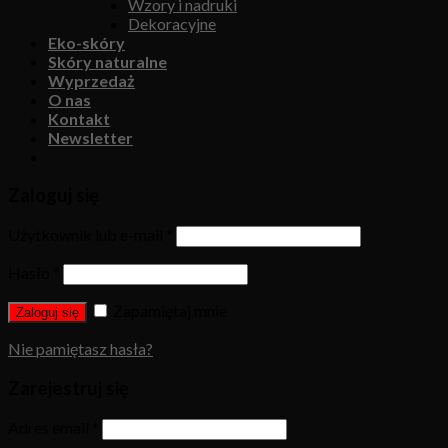
Wzory i nadruki
Dekoracyjne
Eko-skóry
Skóry naturalne
Wyprzedaż
O nas
Kontakt
Newsletter
Zaloguj się
Użytkownik lub e-mail
*
Hasło
*
Zapamiętaj mnie
Zaloguj się
Nie pamiętasz hasła?
Zarejestruj się
Adres email
*