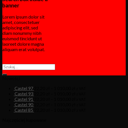
banner
Lorem ipsum dolor sit
amet, consectetuer
adipiscing elit, sed
diam nonummy nibh
euismod tincidunt ut
laoreet dolore magna
aliquam erat volutpat.
Nowości
Castel 97
22,20
zł
–
1 010,00
zł
z VAT
Castel 93
22,20
zł
–
1 010,00
zł
z VAT
Castel 91
22,20
zł
–
1 010,00
zł
z VAT
Castel 90
22,20
zł
–
1 010,00
zł
z VAT
Castel 85
22,20
zł
–
1 010,00
zł
z VAT
Najczęściej kupowane