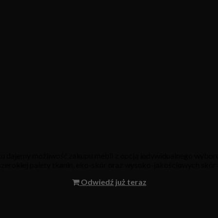
oku dajemy możliwość zakupu mebli z opcją indywidualnego wyboru
 szerokiej palety tkanin, eko-skór oraz wysoko-jakościowych skór 
Odwiedź już teraz