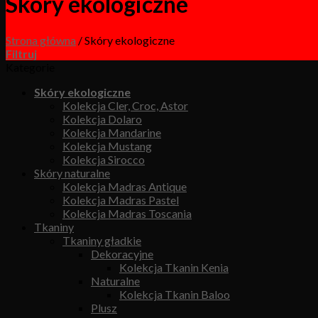
Skóry ekologiczne
Strona główna
/
Skóry ekologiczne
Filtruj
Kategorie
Skóry ekologiczne
Kolekcja Cler, Croc, Astor
Kolekcja Dolaro
Kolekcja Mandarine
Kolekcja Mustang
Kolekcja Sirocco
Skóry naturalne
Kolekcja Madras Antique
Kolekcja Madras Pastel
Kolekcja Madras Toscania
Tkaniny
Tkaniny gładkie
Dekoracyjne
Kolekcja Tkanin Kenia
Naturalne
Kolekcja Tkanin Baloo
Plusz