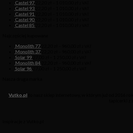
Castel 97
22,20
zł
–
1 010,00
zł
z VAT
Castel 93
22,20
zł
–
1 010,00
zł
z VAT
Castel 91
22,20
zł
–
1 010,00
zł
z VAT
Castel 90
22,20
zł
–
1 010,00
zł
z VAT
Castel 85
22,20
zł
–
1 010,00
zł
z VAT
Najczęściej kupowane
Monolith 77
22,20
zł
–
960,00
zł
z VAT
Monolith 37
22,20
zł
–
960,00
zł
z VAT
Solar 99
27,00
zł
–
1 250,00
zł
z VAT
Monolith 84
22,20
zł
–
960,00
zł
z VAT
Solar 96
27,00
zł
–
1 250,00
zł
z VAT
Nasza druga marka
Vutko.pl
to nasz sklep internetowy, w którym już od 2016 r
tapicerki z
Inspiracje z Vutko.pl