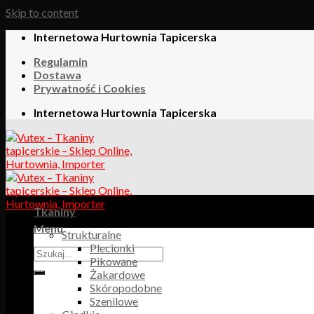
Skip to content
Internetowa Hurtownia Tapicerska
Regulamin
Dostawa
Prywatność i Cookies
Internetowa Hurtownia Tapicerska
Tkaniny
Menu
Strukturalne
Plecionki
Pikowane
Żakardowe
Skóropodobne
Szenilowe