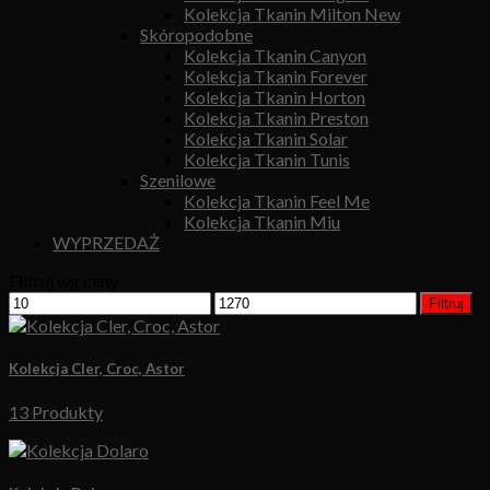
Kolekcja Tkanin Milton New
Skóropodobne
Kolekcja Tkanin Canyon
Kolekcja Tkanin Forever
Kolekcja Tkanin Horton
Kolekcja Tkanin Preston
Kolekcja Tkanin Solar
Kolekcja Tkanin Tunis
Szenilowe
Kolekcja Tkanin Feel Me
Kolekcja Tkanin Miu
WYPRZEDAŻ
Filtruj wg ceny
Filtruj
Kolekcja Cler, Croc, Astor
13 Produkty