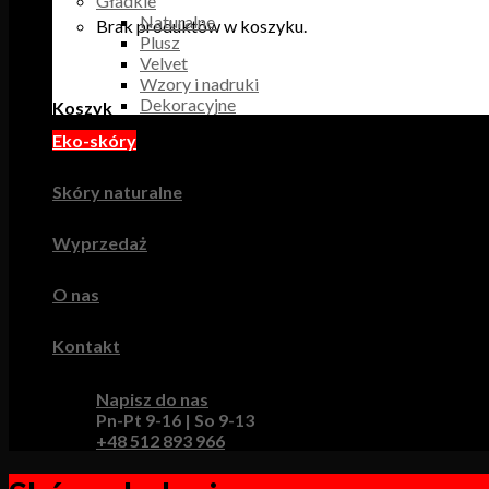
Gładkie
Naturalne
Brak produktów w koszyku.
Plusz
Velvet
Wzory i nadruki
Dekoracyjne
Koszyk
Eko-skóry
Brak produktów w koszyku.
Skóry naturalne
Wyprzedaż
O nas
Kontakt
Napisz do nas
Pn-Pt 9-16 | So 9-13
+48 512 893 966