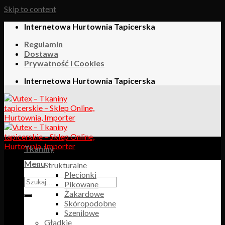
Skip to content
Internetowa Hurtownia Tapicerska
Regulamin
Dostawa
Prywatność i Cookies
Internetowa Hurtownia Tapicerska
Tkaniny
Menu
Strukturalne
Plecionki
Pikowane
Żakardowe
Skóropodobne
Szenilowe
Gładkie