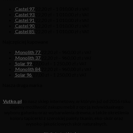
Castel 97
22,20
zł
–
1 010,00
zł
z VAT
Castel 93
22,20
zł
–
1 010,00
zł
z VAT
Castel 91
22,20
zł
–
1 010,00
zł
z VAT
Castel 90
22,20
zł
–
1 010,00
zł
z VAT
Castel 85
22,20
zł
–
1 010,00
zł
z VAT
Najczęściej kupowane
Monolith 77
22,20
zł
–
960,00
zł
z VAT
Monolith 37
22,20
zł
–
960,00
zł
z VAT
Solar 99
27,00
zł
–
1 250,00
zł
z VAT
Monolith 84
22,20
zł
–
960,00
zł
z VAT
Solar 96
27,00
zł
–
1 250,00
zł
z VAT
Nasza druga marka
Vutko.pl
to nasz sklep internetowy, w którym już od 2016 roku
dajemy możliwość zakupu mebli z opcją indywidualnego
wyboru gatunku oraz wybarwienia drewna, a także określenia
koloru tapicerki z szerokiej palety tkanin, eko-skór oraz
wysoko-jakościowych skór naturalnych.