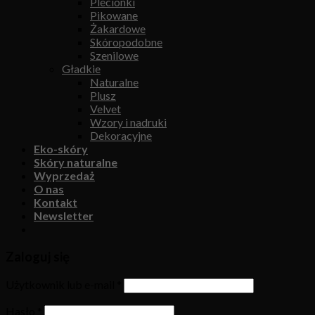
Plecionki
Pikowane
Żakardowe
Skóropodobne
Szenilowe
Gładkie
Naturalne
Plusz
Velvet
Wzory i nadruki
Dekoracyjne
Eko-skóry
Skóry naturalne
Wyprzedaż
O nas
Kontakt
Newsletter
Zaloguj się
Użytkownik lub e-mail
*
Hasło
*