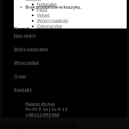
Naturalne
Brak produktów w koszyku.
Plusz
Velvet
Wzory i nadruki
Dekoracyjne
Koszyk
Eko-skóry
Brak produktów w koszyku.
Skóry naturalne
Wyprzedaż
O nas
Kontakt
Napisz do nas
Pn-Pt 9-16 | So 9-13
+48 512 893 966
Add responsive Video Embeds