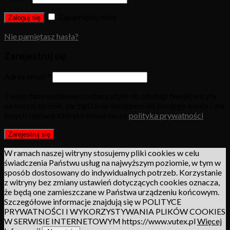
Zapamiętaj mnie
Zaloguj się
Nie pamiętasz hasła?
Zarejestruj się
Adres email
*
Twoje dane osobowe zostaną użyte do obsługi twojej wizyty
na naszej stronie, zarządzania dostępem do twojego konta i dla
innych celów o których mówi nasza
polityka prywatności
.
Zarejestruj się
W ramach naszej witryny stosujemy pliki cookies w celu
świadczenia Państwu usług na najwyższym poziomie, w tym w
sposób dostosowany do indywidualnych potrzeb. Korzystanie
z witryny bez zmiany ustawień dotyczących cookies oznacza,
że będą one zamieszczane w Państwa urządzeniu końcowym.
Szczegółowe informacje znajdują się w POLITYCE
PRYWATNOŚCI I WYKORZYSTYWANIA PLIKÓW COOKIES
W SERWISIE INTERNETOWYM https://www.vutex.pl
Więcej