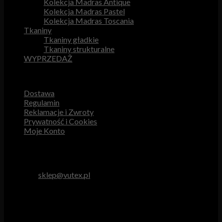
Kolekcja Madras Antique
Kolekcja Madras Pastel
Kolekcja Madras Toscania
Tkaniny
Tkaniny gładkie
Tkaniny strukturalne
WYPRZEDAŻ
Przydatne odnośniki
Dostawa
Regulamin
Reklamacje i Zwroty
Prywatność i Cookies
Moje Konto
Obsługa Klienta
tel. 512 893 966
e-mail:
sklep@vutex.pl
Godziny pracy
Pn. – Pt.: 9.00 – 16.00
Sob.: 9.00 – 13.00