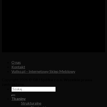
Vutex to sklep internetowy z materiałami obiciowymi dla
branży tapicerskiej, w którym oferujemy: tkaniny, eko-skóry,
skóry naturalne.
Właścicielem i operatorem sklepu jest:
GBJ Spółka z o.o.
Osiedle Młodych 19, 89-530 Śliwice
KRS 0000550217, REGON 361102070, NIP 5611600080
O nas
Kontakt
Vutko.pl – Internetowy Sklep Meblowy
Copyright 2026 ©
GBJ Spółka z o.o. Wszelkie prawa
zastrzeżone.
Tkaniny
Strukturalne