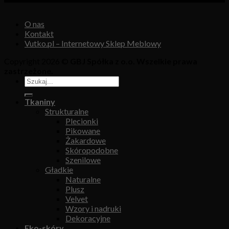
O nas
Kontakt
Vutko.pl – Internetowy Sklep Meblowy
Copyright 2026 ©
GBJ Spółka z o.o. Wszelkie prawa
zastrzeżone.
Tkaniny
Strukturalne
Plecionki
Pikowane
Żakardowe
Skóropodobne
Szenilowe
Gładkie
Naturalne
Plusz
Velvet
Wzory i nadruki
Dekoracyjne
Eko-skóry