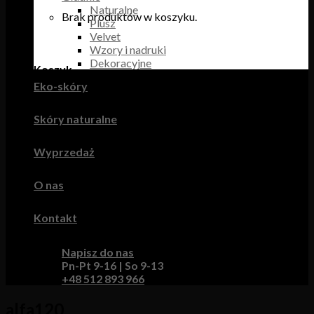
Naturalne
Brak produktów w koszyku.
Plusz
Velvet
Wzory i nadruki
Dekoracyjne
Koszyk
Eko-skóry
Brak produktów w koszyku.
Skóry naturalne
Wyprzedaż
O nas
Kontakt
Napisz do nas
Pn-Pt 9-16 | So 9-13
+48 512 893 966
alfa120