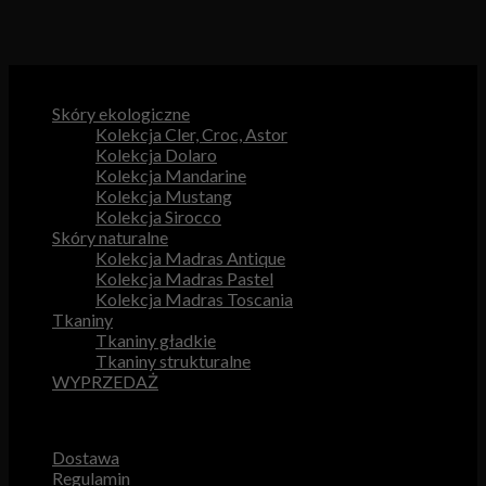
Kategorie produktów
Skóry ekologiczne
Kolekcja Cler, Croc, Astor
Kolekcja Dolaro
Kolekcja Mandarine
Kolekcja Mustang
Kolekcja Sirocco
Skóry naturalne
Kolekcja Madras Antique
Kolekcja Madras Pastel
Kolekcja Madras Toscania
Tkaniny
Tkaniny gładkie
Tkaniny strukturalne
WYPRZEDAŻ
Przydatne odnośniki
Dostawa
Regulamin