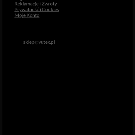
Reklamacje i Zwroty
Prywatność i Cookies
Moje Konto
Obsługa Klienta
tel. 512 893 966
e-mail:
sklep@vutex.pl
Godziny pracy
Pn. – Pt.: 9.00 – 16.00
Sob.: 9.00 – 13.00
Vutex to sklep internetowy z materiałami obiciowymi dla
branży tapicerskiej, w którym oferujemy: tkaniny, eko-skóry,
skóry naturalne.
Właścicielem i operatorem sklepu jest:
GBJ Spółka z o.o.
Osiedle Młodych 19, 89-530 Śliwice
KRS 0000550217, REGON 361102070, NIP 5611600080