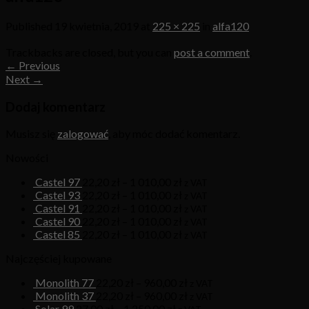
Published
19 kwietnia, 2019
at
225 × 225
in
alfa120
Trackbacks are closed, but you can
post a comment
.
←
Previous
Next
→
Dodaj komentarz
Musisz się
zalogować
, aby móc dodać komentarz.
Nowości
Castel 97
22,20
zł
–
1 010,00
zł
z VAT
Castel 93
22,20
zł
–
1 010,00
zł
z VAT
Castel 91
22,20
zł
–
1 010,00
zł
z VAT
Castel 90
22,20
zł
–
1 010,00
zł
z VAT
Castel 85
22,20
zł
–
1 010,00
zł
z VAT
Najczęściej kupowane
Monolith 77
22,20
zł
–
960,00
zł
z VAT
Monolith 37
22,20
zł
–
960,00
zł
z VAT
Solar 99
27,00
zł
–
1 250,00
zł