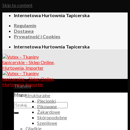
Skip to content
Internetowa Hurtownia Tapicerska
Regulamin
Dostawa
Prywatność i Cookies
Internetowa Hurtownia Tapicerska
Tkaniny
Menu
Strukturalne
Plecionki
Pikowane
Żakardowe
Skóropodobne
Szenilowe
Gładkie