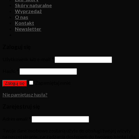
Skóry naturalne
Wyprzedaż
O nas
Kontakt
Newsletter
Zaloguj się
Użytkownik lub e-mail
*
Hasło
*
Zapamiętaj mnie
Zaloguj się
Nie pamiętasz hasła?
Zarejestruj się
Adres email
*
Twoje dane osobowe zostaną użyte do obsługi twojej wizyty
na naszej stronie, zarządzania dostępem do twojego konta i dla