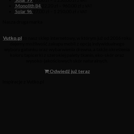
z VAT
Monolith 84
22,20
zł
–
960,00
zł
z VAT
Solar 96
27,00
zł
–
1 250,00
zł
z VAT
Nasza druga marka
Vutko.pl
to nasz sklep internetowy, w którym już od 2016 roku
dajemy możliwość zakupu mebli z opcją indywidualnego
wyboru gatunku oraz wybarwienia drewna, a także określenia
koloru tapicerki z szerokiej palety tkanin, eko-skór oraz
wysoko-jakościowych skór naturalnych.
Odwiedź już teraz
Inspiracje z Vutko.pl