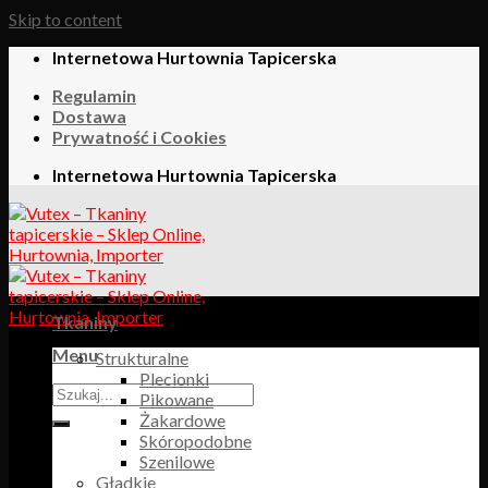
Skip to content
Internetowa Hurtownia Tapicerska
Regulamin
Dostawa
Prywatność i Cookies
Internetowa Hurtownia Tapicerska
Tkaniny
Menu
Strukturalne
Plecionki
Pikowane
Żakardowe
Skóropodobne
Szenilowe
Gładkie