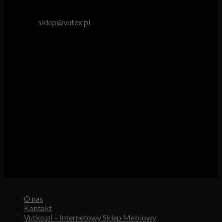
tel. 512 893 966
e-mail:
sklep@vutex.pl
Godziny pracy
Pn. – Pt.: 9.00 – 16.00
Sob.: 9.00 – 13.00
Vutex to sklep internetowy z materiałami obiciowymi dla
branży tapicerskiej, w którym oferujemy: tkaniny, eko-skóry,
skóry naturalne.
Właścicielem i operatorem sklepu jest:
GBJ Spółka z o.o.
Osiedle Młodych 19, 89-530 Śliwice
KRS 0000550217, REGON 361102070, NIP 5611600080
O nas
Kontakt
Vutko.pl – Internetowy Sklep Meblowy