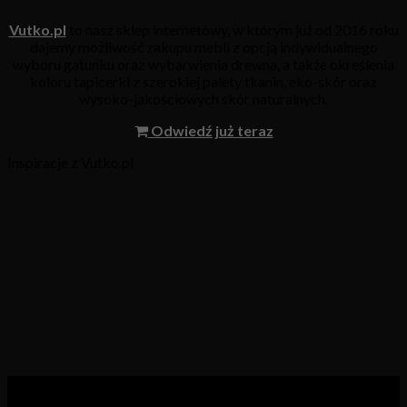
Vutko.pl
to nasz sklep internetowy, w którym już od 2016 roku
dajemy możliwość zakupu mebli z opcją indywidualnego
wyboru gatunku oraz wybarwienia drewna, a także określenia
koloru tapicerki z szerokiej palety tkanin, eko-skór oraz
wysoko-jakościowych skór naturalnych.
Odwiedź już teraz
Inspiracje z Vutko.pl
Kategorie produktów