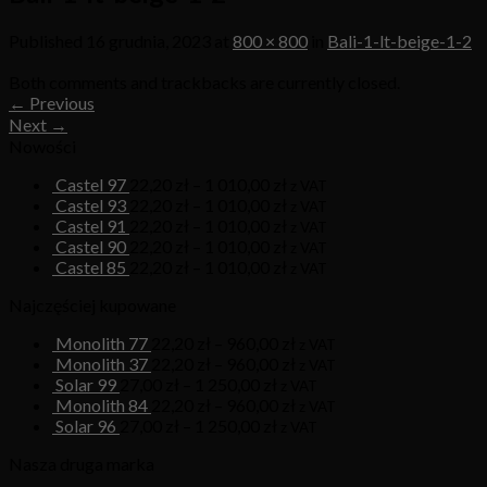
Published
16 grudnia, 2023
at
800 × 800
in
Bali-1-lt-beige-1-2
Both comments and trackbacks are currently closed.
←
Previous
Next
→
Nowości
Castel 97
22,20
zł
–
1 010,00
zł
z VAT
Castel 93
22,20
zł
–
1 010,00
zł
z VAT
Castel 91
22,20
zł
–
1 010,00
zł
z VAT
Castel 90
22,20
zł
–
1 010,00
zł
z VAT
Castel 85
22,20
zł
–
1 010,00
zł
z VAT
Najczęściej kupowane
Monolith 77
22,20
zł
–
960,00
zł
z VAT
Monolith 37
22,20
zł
–
960,00
zł
z VAT
Solar 99
27,00
zł
–
1 250,00
zł
z VAT
Monolith 84
22,20
zł
–
960,00
zł
z VAT
Solar 96
27,00
zł
–
1 250,00
zł
z VAT
Nasza druga marka