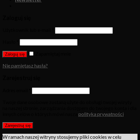
Zaloguj się
Użytkownik lub e-mail
*
Hasło
*
Zapamiętaj mnie
Zaloguj się
Nie pamiętasz hasła?
Zarejestruj się
Adres email
*
Twoje dane osobowe zostaną użyte do obsługi twojej wizyty
na naszej stronie, zarządzania dostępem do twojego konta i dla
innych celów o których mówi nasza
polityka prywatności
.
Zarejestruj się
W ramach naszej witryny stosujemy pliki cookies w celu