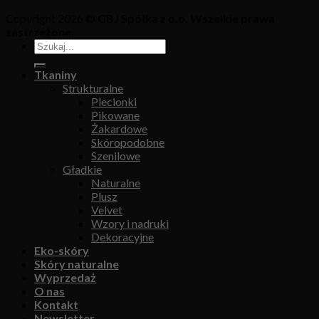
Copyright 2026 ©
GBJ Spółka z o.o. Wszelkie prawa
zastrzeżone.
Tkaniny
Strukturalne
Plecionki
Pikowane
Żakardowe
Skóropodobne
Szenilowe
Gładkie
Naturalne
Plusz
Velvet
Wzory i nadruki
Dekoracyjne
Eko-skóry
Skóry naturalne
Wyprzedaż
O nas
Kontakt
Newsletter