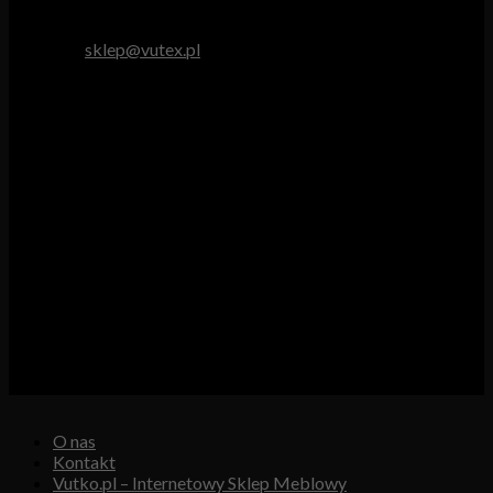
tel. 512 893 966
e-mail:
sklep@vutex.pl
Godziny pracy
Pn. – Pt.: 9.00 – 16.00
Sob.: 9.00 – 13.00
Vutex to sklep internetowy z materiałami obiciowymi dla
branży tapicerskiej, w którym oferujemy: tkaniny, eko-skóry,
skóry naturalne.
Właścicielem i operatorem sklepu jest:
GBJ Spółka z o.o.
Osiedle Młodych 19, 89-530 Śliwice
KRS 0000550217, REGON 361102070, NIP 5611600080
O nas
Kontakt
Vutko.pl – Internetowy Sklep Meblowy