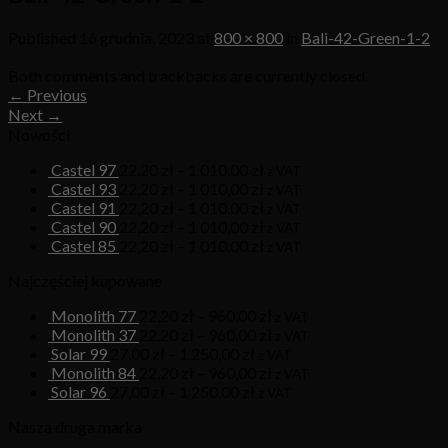
Published
16 grudnia, 2023
at
800 × 800
in
Bali-42-Green-1-2
Both comments and trackbacks are currently closed.
←
Previous
Next
→
Nowości
Castel 97
22,20
zł
–
1 010,00
zł
z VAT
Castel 93
22,20
zł
–
1 010,00
zł
z VAT
Castel 91
22,20
zł
–
1 010,00
zł
z VAT
Castel 90
22,20
zł
–
1 010,00
zł
z VAT
Castel 85
22,20
zł
–
1 010,00
zł
z VAT
Najczęściej kupowane
Monolith 77
22,20
zł
–
960,00
zł
z VAT
Monolith 37
22,20
zł
–
960,00
zł
z VAT
Solar 99
27,00
zł
–
1 250,00
zł
z VAT
Monolith 84
22,20
zł
–
960,00
zł
z VAT
Solar 96
27,00
zł
–
1 250,00
zł
z VAT
Nasza druga marka