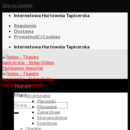
Skip to content
Internetowa Hurtownia Tapicerska
Regulamin
Dostawa
Prywatność i Cookies
Internetowa Hurtownia Tapicerska
Tkaniny
Menu
Strukturalne
Plecionki
Pikowane
Żakardowe
Skóropodobne
Szenilowe
Gładkie