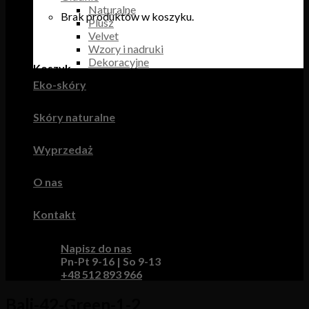
Naturalne
Brak produktów w koszyku.
Plusz
Velvet
Wzory i nadruki
Dekoracyjne
Koszyk
Eko-skóry
Brak produktów w koszyku.
Skóry naturalne
Wyprzedaż
O nas
Kontakt
Napisz do nas
Pn-Pt 9-16 | So 9-13
+48 512 893 966
Bali-42-Green-1-2