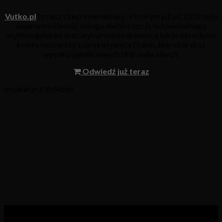
Vutko.pl
to nasz sklep internetowy, w którym już od 2016 roku
dajemy możliwość zakupu mebli z opcją indywidualnego
wyboru gatunku oraz wybarwienia drewna, a także określenia
koloru tapicerki z szerokiej palety tkanin, eko-skór oraz
wysoko-jakościowych skór naturalnych.
Odwiedź już teraz
Inspiracje z Vutko.pl
Kategorie produktów