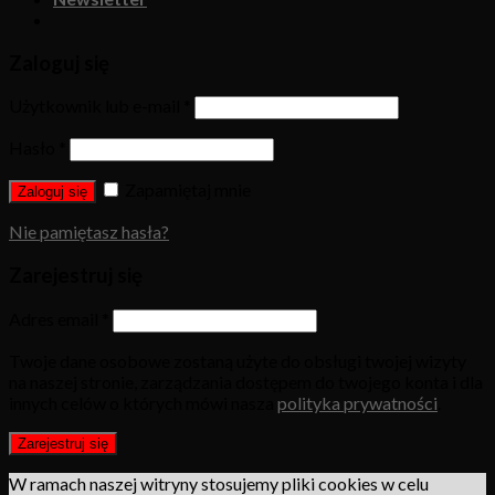
Zaloguj się
Użytkownik lub e-mail
*
Hasło
*
Zapamiętaj mnie
Zaloguj się
Nie pamiętasz hasła?
Zarejestruj się
Adres email
*
Twoje dane osobowe zostaną użyte do obsługi twojej wizyty
na naszej stronie, zarządzania dostępem do twojego konta i dla
innych celów o których mówi nasza
polityka prywatności
.
Zarejestruj się
W ramach naszej witryny stosujemy pliki cookies w celu