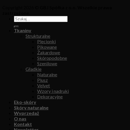
Copyright 2026 ©
GBJ Spółka z o.o. Wszelkie prawa
zastrzeżone.
Tkaniny
Strukturalne
Plecionki
Pikowane
Żakardowe
Skóropodobne
Szenilowe
Gładkie
Naturalne
Plusz
Velvet
Wzory i nadruki
Dekoracyjne
Eko-skóry
Skóry naturalne
Wyprzedaż
O nas
Kontakt
Newsletter