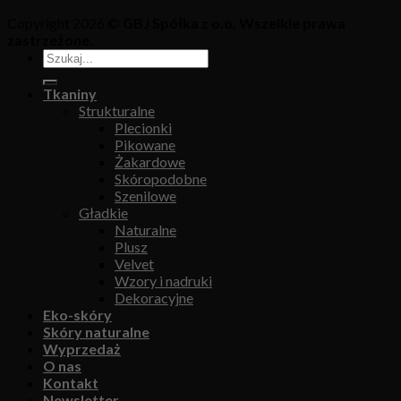
Copyright 2026 ©
GBJ Spółka z o.o. Wszelkie prawa
zastrzeżone.
Tkaniny
Strukturalne
Plecionki
Pikowane
Żakardowe
Skóropodobne
Szenilowe
Gładkie
Naturalne
Plusz
Velvet
Wzory i nadruki
Dekoracyjne
Eko-skóry
Skóry naturalne
Wyprzedaż
O nas
Kontakt
Newsletter