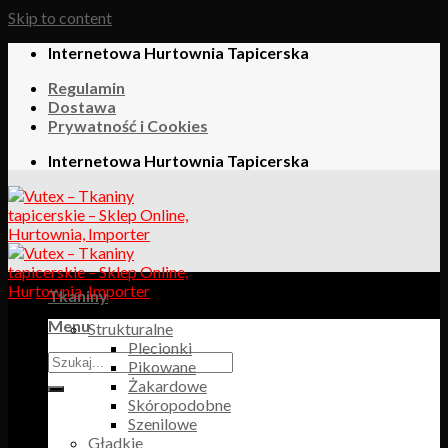
Skip to content
Internetowa Hurtownia Tapicerska
Regulamin
Dostawa
Prywatność i Cookies
Internetowa Hurtownia Tapicerska
Tkaniny
Menu
Strukturalne
Plecionki
Pikowane
Żakardowe
Skóropodobne
Szenilowe
Gładkie