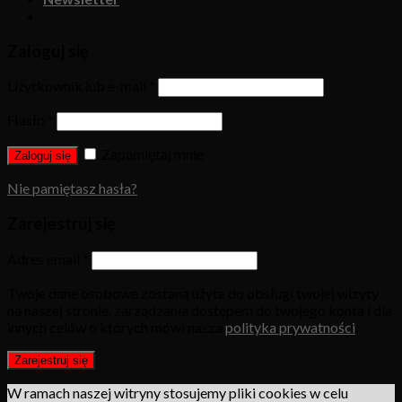
Zaloguj się
Użytkownik lub e-mail
*
Hasło
*
Zapamiętaj mnie
Zaloguj się
Nie pamiętasz hasła?
Zarejestruj się
Adres email
*
Twoje dane osobowe zostaną użyte do obsługi twojej wizyty
na naszej stronie, zarządzania dostępem do twojego konta i dla
innych celów o których mówi nasza
polityka prywatności
.
Zarejestruj się
W ramach naszej witryny stosujemy pliki cookies w celu