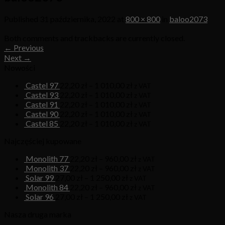
Published
31 października, 2022
at
800 × 800
in
baloo2073
Both comments and trackbacks are currently closed.
←
Previous
Next
→
Nowości
Castel 97
22,20
zł
–
1 010,00
zł
z VAT
Castel 93
22,20
zł
–
1 010,00
zł
z VAT
Castel 91
22,20
zł
–
1 010,00
zł
z VAT
Castel 90
22,20
zł
–
1 010,00
zł
z VAT
Castel 85
22,20
zł
–
1 010,00
zł
z VAT
Najczęściej kupowane
Monolith 77
22,20
zł
–
960,00
zł
z VAT
Monolith 37
22,20
zł
–
960,00
zł
z VAT
Solar 99
27,00
zł
–
1 250,00
zł
z VAT
Monolith 84
22,20
zł
–
960,00
zł
z VAT
Solar 96
27,00
zł
–
1 250,00
zł
z VAT
Nasza druga marka