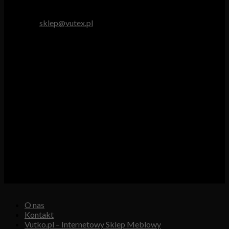
tel. 512 893 966
e-mail:
sklep@vutex.pl
Godziny pracy
Pn. – Pt.: 9.00 – 16.00
Sob.: 9.00 – 13.00
Vutex to sklep internetowy z materiałami obiciowymi dla
branży tapicerskiej, w którym oferujemy: tkaniny, eko-skóry,
skóry naturalne.
Właścicielem i operatorem sklepu jest:
GBJ Spółka z o.o.
Osiedle Młodych 19, 89-530 Śliwice
KRS 0000550217, REGON 361102070, NIP 5611600080
O nas
Kontakt
Vutko.pl – Internetowy Sklep Meblowy