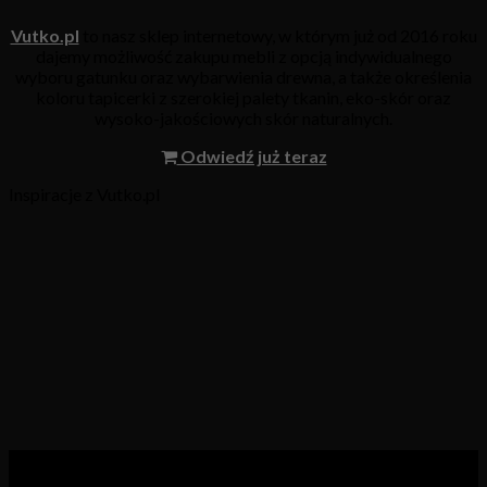
Vutko.pl
to nasz sklep internetowy, w którym już od 2016 roku
dajemy możliwość zakupu mebli z opcją indywidualnego
wyboru gatunku oraz wybarwienia drewna, a także określenia
koloru tapicerki z szerokiej palety tkanin, eko-skór oraz
wysoko-jakościowych skór naturalnych.
Odwiedź już teraz
Inspiracje z Vutko.pl
Kategorie produktów