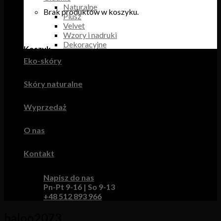
Naturalne
Brak produktów w koszyku.
Plusz
Velvet
Wzory i nadruki
Dekoracyjne
Koszyk
Eko-skóry
Brak produktów w koszyku.
Skóry naturalne
Wyprzedaż
O nas
Kontakt
Napisz do nas
Pn-Pt 9-16 | So 9-13
+48 512 893 966
baloo2073