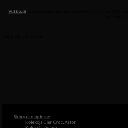
Vutko.pl
to nasz sklep internetowy, w którym już od 2016 r
tapicerki z
Inspiracje z Vutko.pl
Kategorie produktów
Skóry ekologiczne
Kolekcja Cler, Croc, Astor
Kolekcja Dolaro