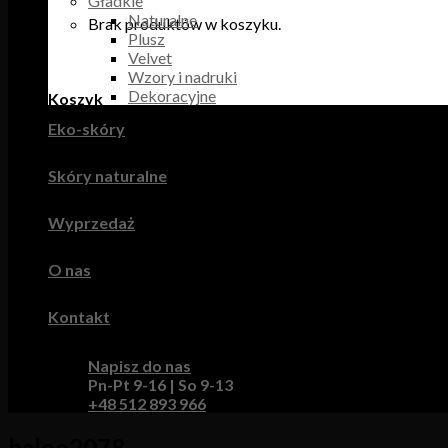
Gładkie
Naturalne
Brak produktów w koszyku.
Plusz
Velvet
Wzory i nadruki
Dekoracyjne
Koszyk
Eko-skóry
Brak produktów w koszyku.
Skóry naturalne
Wyprzedaż
O nas
Kontakt
Napisz do nas
Pn-Pt 9-16 | So 9-13
+48 512 893 966
baloo2078