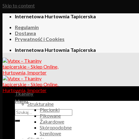
Skip to content
Internetowa Hurtownia Tapicerska
Regulamin
Dostawa
Prywatność i Cookies
Internetowa Hurtownia Tapicerska
Tkaniny
Menu
Strukturalne
Plecionki
Pikowane
Żakardowe
Skóropodobne
Szenilowe