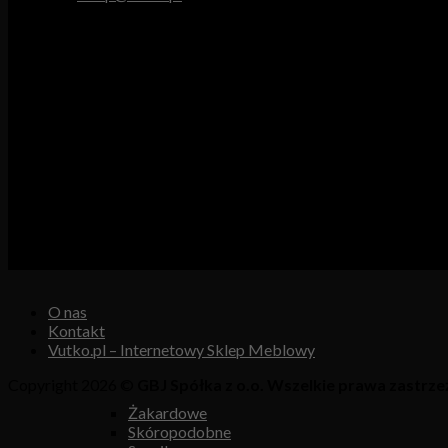
Godziny pracy
Pn. – Pt.: 9.00 – 16.00
Sob.: 9.00 – 13.00
Vutex to sklep internetowy z materiałami obiciowymi dla branży 
Właścicielem i operatorem sklepu jest:
GBJ Spółka z o.o.
Osiedle Młodych 19, 89-530 Śliwice
KRS 0000550217, REGON 361102070, NIP 5611600080
O nas
Kontakt
Vutko.pl – Internetowy Sklep Meblowy
Copyright 2026 ©
GBJ Spółka z o.o. Wszelkie prawa zastrze
Żakardowe
Skóropodobne