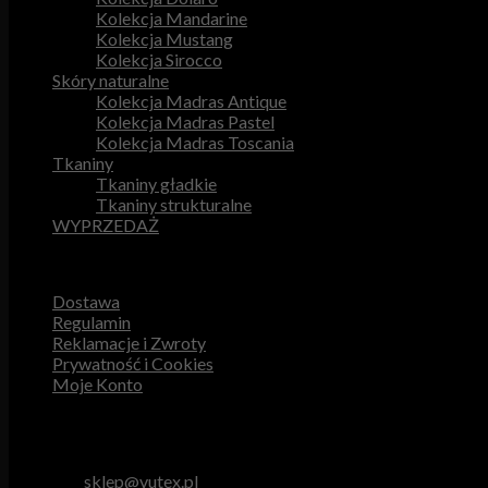
Kolekcja Mandarine
Kolekcja Mustang
Kolekcja Sirocco
Skóry naturalne
Kolekcja Madras Antique
Kolekcja Madras Pastel
Kolekcja Madras Toscania
Tkaniny
Tkaniny gładkie
Tkaniny strukturalne
WYPRZEDAŻ
Przydatne odnośniki
Dostawa
Regulamin
Reklamacje i Zwroty
Prywatność i Cookies
Moje Konto
Obsługa Klienta
tel. 512 893 966
e-mail:
sklep@vutex.pl