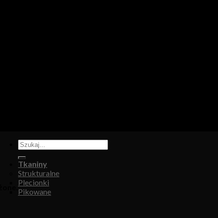
tapicerskiej, w którym oferujemy: tkaniny, eko-skóry, skóry natur
Tkaniny
Strukturalne
Plecionki
żone.
Pikowane