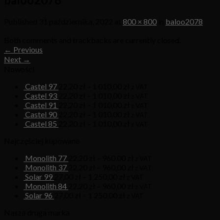
Published
31 października, 2022
at
800 × 800
in
baloo2078
Both comments and trackbacks are currently closed.
←
Previous
Next
→
Nowości
Castel 97
22,20
zł
–
1 010,00
zł
z VAT
Castel 93
22,20
zł
–
1 010,00
zł
z VAT
Castel 91
22,20
zł
–
1 010,00
zł
z VAT
Castel 90
22,20
zł
–
1 010,00
zł
z VAT
Castel 85
22,20
zł
–
1 010,00
zł
z VAT
Najczęściej kupowane
Monolith 77
22,20
zł
–
960,00
zł
z VAT
Monolith 37
22,20
zł
–
960,00
zł
z VAT
Solar 99
27,00
zł
–
1 250,00
zł
z VAT
Monolith 84
22,20
zł
–
960,00
zł
z VAT
Solar 96
27,00
zł
–
1 250,00
zł
z VAT
Nasza druga marka