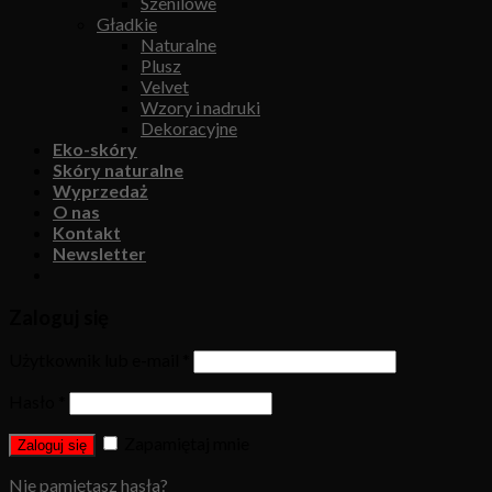
Szenilowe
Gładkie
Naturalne
Plusz
Velvet
Wzory i nadruki
Dekoracyjne
Eko-skóry
Skóry naturalne
Wyprzedaż
O nas
Kontakt
Newsletter
Zaloguj się
Użytkownik lub e-mail
*
Hasło
*
Zapamiętaj mnie
Zaloguj się
Nie pamiętasz hasła?