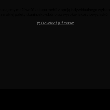
oku dajemy możliwość zakupu mebli z opcją indywidualnego wyboru
 szerokiej palety tkanin, eko-skór oraz wysoko-jakościowych skór 
Odwiedź już teraz