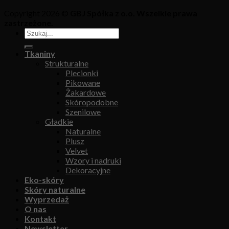
Copyright 2026 ©
GBJ Spółka z o.o. Wszelkie prawa
zastrzeżone.
Tkaniny
Strukturalne
Plecionki
Pikowane
Żakardowe
Skóropodobne
Szenilowe
Gładkie
Naturalne
Plusz
Velvet
Wzory i nadruki
Dekoracyjne
Eko-skóry
Skóry naturalne
Wyprzedaż
O nas
Kontakt
Newsletter