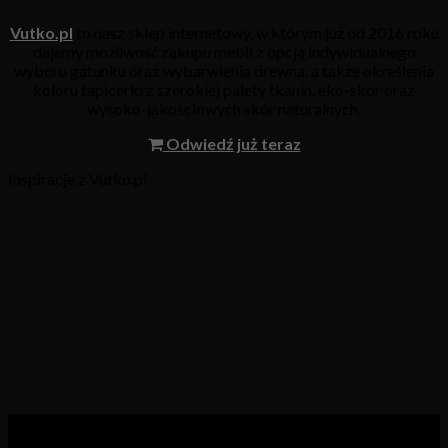
Vutko.pl
to nasz sklep internetowy, w którym już od 2016 roku
dajemy możliwość zakupu mebli z opcją indywidualnego
wyboru gatunku oraz wybarwienia drewna, a także określenia
koloru tapicerki z szerokiej palety tkanin, eko-skór oraz
wysoko-jakościowych skór naturalnych.
Odwiedź już teraz
Inspiracje z Vutko.pl
Kategorie produktów