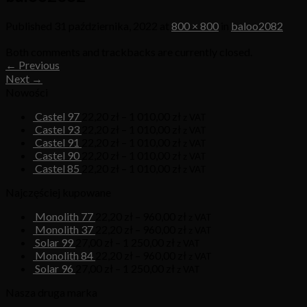
Published
31 października, 2022
at
800 × 800
in
baloo2082
Both comments and trackbacks are currently closed.
←
Previous
Next
→
Nowości
Castel 97
22,20
zł
–
1 010,00
zł
z VAT
Castel 93
22,20
zł
–
1 010,00
zł
z VAT
Castel 91
22,20
zł
–
1 010,00
zł
z VAT
Castel 90
22,20
zł
–
1 010,00
zł
z VAT
Castel 85
22,20
zł
–
1 010,00
zł
z VAT
Najczęściej kupowane
Monolith 77
22,20
zł
–
960,00
zł
z VAT
Monolith 37
22,20
zł
–
960,00
zł
z VAT
Solar 99
27,00
zł
–
1 250,00
zł
z VAT
Monolith 84
22,20
zł
–
960,00
zł
z VAT
Solar 96
27,00
zł
–
1 250,00
zł
z VAT
Nasza druga marka