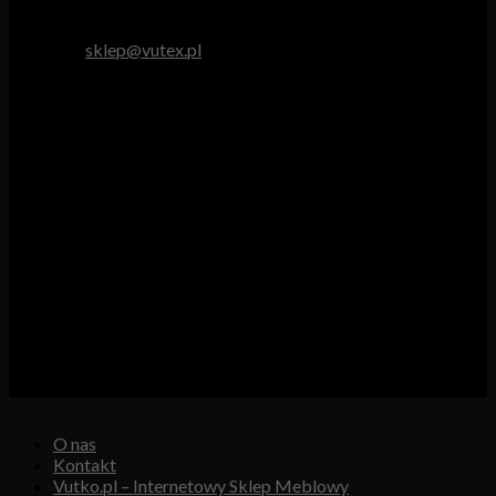
tel. 512 893 966
e-mail:
sklep@vutex.pl
Godziny pracy
Pn. – Pt.: 9.00 – 16.00
Sob.: 9.00 – 13.00
Vutex to sklep internetowy z materiałami obiciowymi dla
branży tapicerskiej, w którym oferujemy: tkaniny, eko-skóry,
skóry naturalne.
Właścicielem i operatorem sklepu jest:
GBJ Spółka z o.o.
Osiedle Młodych 19, 89-530 Śliwice
KRS 0000550217, REGON 361102070, NIP 5611600080
O nas
Kontakt
Vutko.pl – Internetowy Sklep Meblowy