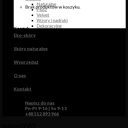
Naturalne
Brak produktów w koszyku.
Plusz
Velvet
Wzory i nadruki
Dekoracyjne
Koszyk
Eko-skóry
Brak produktów w koszyku.
Skóry naturalne
Wyprzedaż
O nas
Kontakt
Napisz do nas
Pn-Pt 9-16 | So 9-13
+48 512 893 966
baloo2082