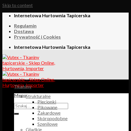
Skip to content
Internetowa Hurtownia Tapicerska
Regulamin
Dostawa
Prywatność i Cookies
Internetowa Hurtownia Tapicerska
Tkaniny
Menu
Strukturalne
Plecionki
Pikowane
Żakardowe
Skóropodobne
Szenilowe
Gładkie