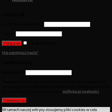
Zaloguj się
Użytkownik lub e-mail
*
Hasło
*
Zapamiętaj mnie
Zaloguj się
Nie pamiętasz hasła?
Zarejestruj się
Adres email
*
Twoje dane osobowe zostaną użyte do obsługi twojej wizyty
na naszej stronie, zarządzania dostępem do twojego konta i dla
innych celów o których mówi nasza
polityka prywatności
.
Zarejestruj się
W ramach naszej witryny stosujemy pliki cookies w celu