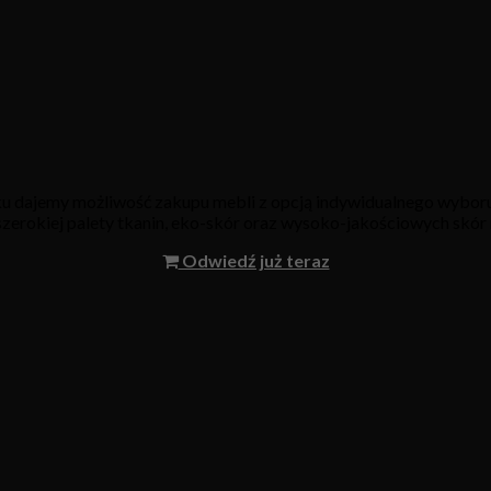
oku dajemy możliwość zakupu mebli z opcją indywidualnego wyboru
 szerokiej palety tkanin, eko-skór oraz wysoko-jakościowych skór 
Odwiedź już teraz