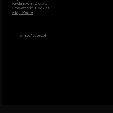
Reklamacje i Zwroty
Prywatność i Cookies
Moje Konto
Obsługa Klienta
tel. 512 893 966
e-mail:
sklep@vutex.pl
Godziny pracy
Pn. – Pt.: 9.00 – 16.00
Sob.: 9.00 – 13.00
Vutex to sklep internetowy z materiałami obiciowymi dla branży 
Właścicielem i operatorem sklepu jest:
GBJ Spółka z o.o.
Osiedle Młodych 19, 89-530 Śliwice
KRS 0000550217, REGON 361102070, NIP 5611600080