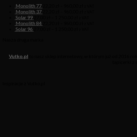
Monolith 77
22,20
zł
–
960,00
zł
z VAT
Monolith 37
22,20
zł
–
960,00
zł
z VAT
Solar 99
27,00
zł
–
1 250,00
zł
z VAT
Monolith 84
22,20
zł
–
960,00
zł
z VAT
Solar 96
27,00
zł
–
1 250,00
zł
z VAT
Nasza druga marka
Vutko.pl
to nasz sklep internetowy, w którym już od 2016 r
tapicerki z
Inspiracje z Vutko.pl