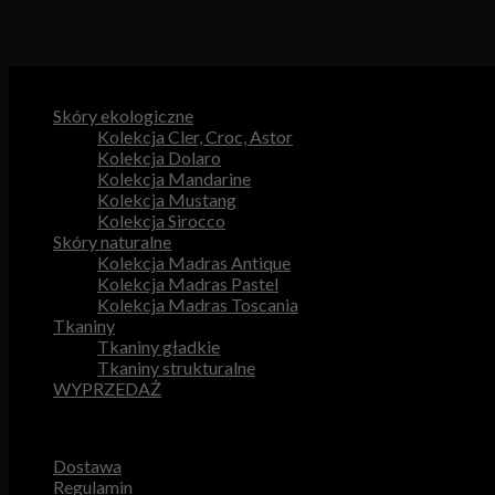
Kategorie produktów
Skóry ekologiczne
Kolekcja Cler, Croc, Astor
Kolekcja Dolaro
Kolekcja Mandarine
Kolekcja Mustang
Kolekcja Sirocco
Skóry naturalne
Kolekcja Madras Antique
Kolekcja Madras Pastel
Kolekcja Madras Toscania
Tkaniny
Tkaniny gładkie
Tkaniny strukturalne
WYPRZEDAŻ
Przydatne odnośniki
Dostawa
Regulamin