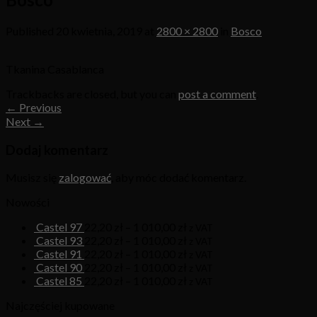
Published
20 kwietnia, 2019
at
2800 × 2800
in
Bosco
Tkanina Casablanca
Trackbacks are closed, but you can
post a comment
.
←
Previous
Next
→
Dodaj komentarz
Musisz się
zalogować
, aby móc dodać komentarz.
Nowości
Castel 97
22,20
zł
–
1 010,00
zł
z VAT
Castel 93
22,20
zł
–
1 010,00
zł
z VAT
Castel 91
22,20
zł
–
1 010,00
zł
z VAT
Castel 90
22,20
zł
–
1 010,00
zł
z VAT
Castel 85
22,20
zł
–
1 010,00
zł
z VAT
Najczęściej kupowane