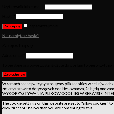
Użytkownik lub e-mail
*
Hasło
*
Zapamiętaj mnie
Zaloguj się
Nie pamiętasz hasła?
Zarejestruj się
Adres email
*
Twoje dane osobowe zostaną użyte do obsługi twojej wizyty na n
Zarejestruj się
W ramach naszej witryny stosujemy pliki cookies w celu świadc
zmiany ustawień dotyczących cookies oznacza, że będą one 
WYKORZYSTYWANIA PLIKÓW COOKIES W SERWISIE INTERN
The cookie settings on this website are set to "allow cookies" to
click "Accept" below then you are consenting to this.