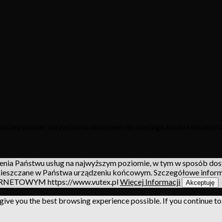
aszej stronie, zarządzania dostępem do twojego konta i dla inny
zenia Państwu usług na najwyższym poziomie, w tym w sposób dos
zamieszczane w Państwa urządzeniu końcowym. Szczegółowe inf
ETOWYM https://www.vutex.pl
Więcej Informacji
Akceptuję
 give you the best browsing experience possible. If you continue t