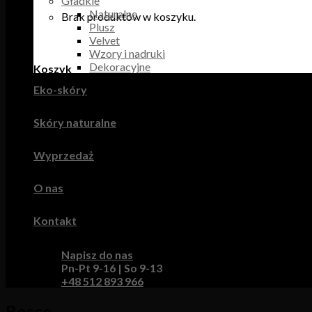
Gładkie
Naturalne
Brak produktów w koszyku.
Plusz
Velvet
Wzory i nadruki
Dekoracyjne
Koszyk
Eko-skóry
Brak produktów w koszyku.
Skóry naturalne
Wyprzedaż
O nas
Kontakt
Napisz do nas
Pn-Pt 9-16 | So 9-13
+48 512 893 966
Bosco