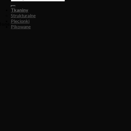
Tkaniny
Strukturalne
Plecionki
żone.
Pikowane