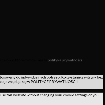
ch celów o których mówi nasza
polityka prywatności
.
tosowany do indywidualnych potrzeb. Korzystanie z witryny bez
ormacje znajdują się w POLITYCE PRYWATNOŚCI I
o use this website without changing your cookie settings or you