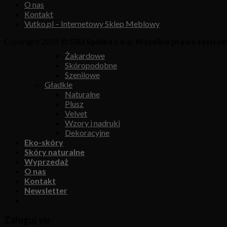
O nas
Kontakt
Vutko.pl – Internetowy Sklep Meblowy
Copyright 2026 ©
GBJ Spółka z o.o. Wszelkie prawa zastrze
Żakardowe
Skóropodobne
Szenilowe
Gładkie
Naturalne
Plusz
Velvet
Wzory i nadruki
Dekoracyjne
Eko-skóry
Skóry naturalne
Wyprzedaż
O nas
Kontakt
Newsletter
Zaloguj się