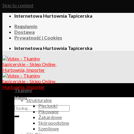
Skip to content
Internetowa Hurtownia Tapicerska
Regulamin
Dostawa
Prywatność i Cookies
Internetowa Hurtownia Tapicerska
Tkaniny
Menu
Strukturalne
Plecionki
Pikowane
Żakardowe
Skóropodobne
Szenilowe