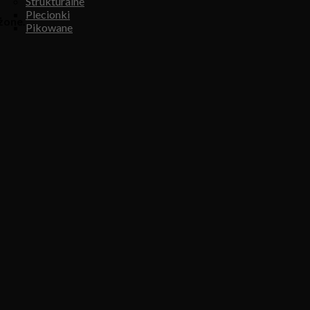
Strukturalne
Plecionki
żone.
Pikowane