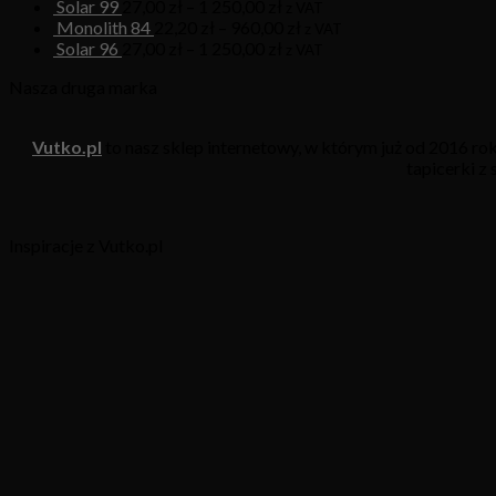
Solar 99
27,00
zł
–
1 250,00
zł
z VAT
Monolith 84
22,20
zł
–
960,00
zł
z VAT
Solar 96
27,00
zł
–
1 250,00
zł
z VAT
Nasza druga marka
Vutko.pl
to nasz sklep internetowy, w którym już od 2016 r
tapicerki z
Inspiracje z Vutko.pl