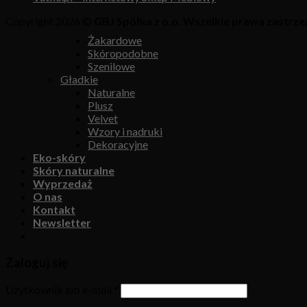
Copyright 2026 ©
GBJ Spółka z o.o. Wszelkie prawa zastrze
Żakardowe
Skóropodobne
Szenilowe
Gładkie
Naturalne
Plusz
Velvet
Wzory i nadruki
Dekoracyjne
Eko-skóry
Skóry naturalne
Wyprzedaż
O nas
Kontakt
Newsletter
Zaloguj się
Użytkownik lub e-mail
*