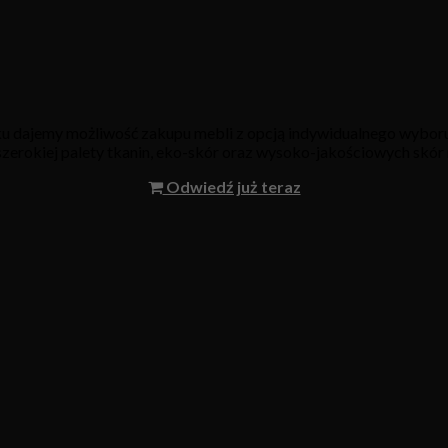
oku dajemy możliwość zakupu mebli z opcją indywidualnego wyboru
 szerokiej palety tkanin, eko-skór oraz wysoko-jakościowych skór 
Odwiedź już teraz