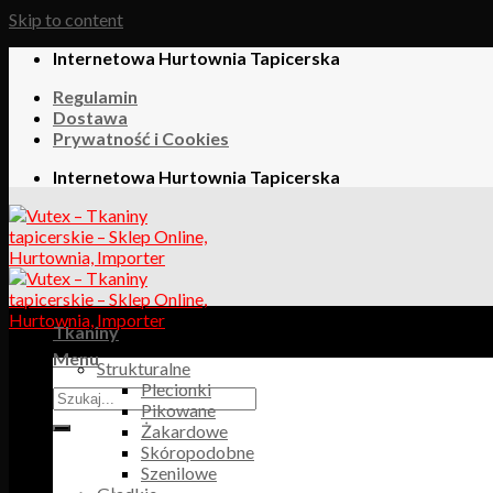
Skip to content
Internetowa Hurtownia Tapicerska
Regulamin
Dostawa
Prywatność i Cookies
Internetowa Hurtownia Tapicerska
Tkaniny
Menu
Strukturalne
Plecionki
Pikowane
Żakardowe
Skóropodobne
Szenilowe