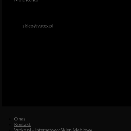
Obsługa Klienta
tel. 512 893 966
e-mail:
sklep@vutex.pl
Godziny pracy
Pn. – Pt.: 9.00 – 16.00
Sob.: 9.00 – 13.00
Vutex to sklep internetowy z materiałami obiciowymi dla branży 
Właścicielem i operatorem sklepu jest:
GBJ Spółka z o.o.
Osiedle Młodych 19, 89-530 Śliwice
KRS 0000550217, REGON 361102070, NIP 5611600080
O nas
Kontakt
Vutko.pl – Internetowy Sklep Meblowy