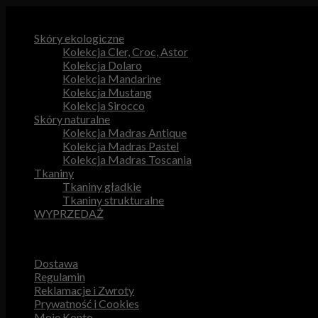
Kategorie produktów
Skóry ekologiczne
Kolekcja Cler, Croc, Astor
Kolekcja Dolaro
Kolekcja Mandarine
Kolekcja Mustang
Kolekcja Sirocco
Skóry naturalne
Kolekcja Madras Antique
Kolekcja Madras Pastel
Kolekcja Madras Toscania
Tkaniny
Tkaniny gładkie
Tkaniny strukturalne
WYPRZEDAŻ
Przydatne odnośniki
Dostawa
Regulamin
Reklamacje i Zwroty
Prywatność i Cookies
Moje Konto