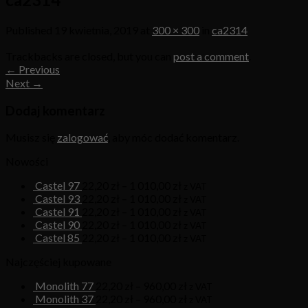
Published
19 kwietnia, 2019
at
300 × 300
in
ca2314
Trackbacks are closed, but you can
post a comment
.
←
Previous
Next
→
Dodaj komentarz
Musisz się
zalogować
, aby móc dodać komentarz.
Nowości
Castel 97
22,20
zł
–
1 010,00
zł
z VAT
Castel 93
22,20
zł
–
1 010,00
zł
z VAT
Castel 91
22,20
zł
–
1 010,00
zł
z VAT
Castel 90
22,20
zł
–
1 010,00
zł
z VAT
Castel 85
22,20
zł
–
1 010,00
zł
z VAT
Najczęściej kupowane
Monolith 77
22,20
zł
–
960,00
zł
z VAT
Monolith 37
22,20
zł
–
960,00
zł
z VAT