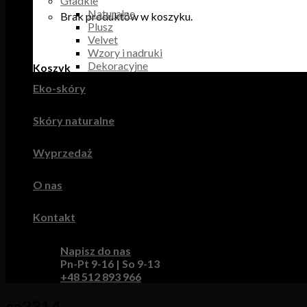
Gładkie
Naturalne
Brak produktów w koszyku.
Plusz
Velvet
Wzory i nadruki
Dekoracyjne
Koszyk
Eko-skóry
Brak produktów w koszyku.
Skóry naturalne
Wyprzedaż
O nas
Kontakt
Napisz do nas
Pn-Pt 9-16 | So 9-13
+48 512 893 966
ca2314