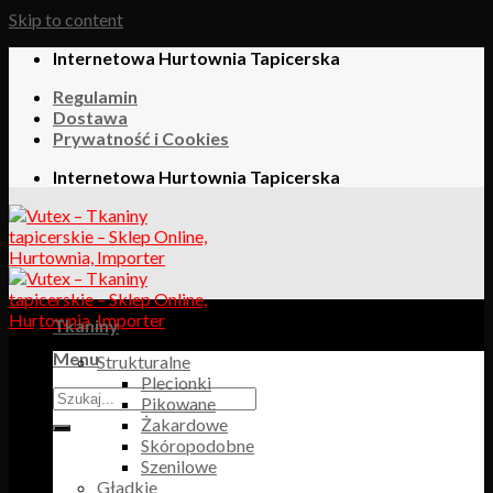
Skip to content
Internetowa Hurtownia Tapicerska
Regulamin
Dostawa
Prywatność i Cookies
Internetowa Hurtownia Tapicerska
Tkaniny
Menu
Strukturalne
Plecionki
Pikowane
Żakardowe
Skóropodobne
Szenilowe
Gładkie