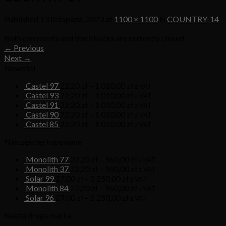
Published
13 listopada, 2023
at
1100 × 1100
in
COUNTRY-14
Both comments and trackbacks are currently closed.
←
Previous
Next
→
Nowości
Castel 97
22,20
zł
–
1 010,00
zł
z VAT
Castel 93
22,20
zł
–
1 010,00
zł
z VAT
Castel 91
22,20
zł
–
1 010,00
zł
z VAT
Castel 90
22,20
zł
–
1 010,00
zł
z VAT
Castel 85
22,20
zł
–
1 010,00
zł
z VAT
Najczęściej kupowane
Monolith 77
22,20
zł
–
960,00
zł
z VAT
Monolith 37
22,20
zł
–
960,00
zł
z VAT
Solar 99
27,00
zł
–
1 250,00
zł
z VAT
Monolith 84
22,20
zł
–
960,00
zł
z VAT
Solar 96
27,00
zł
–
1 250,00
zł
z VAT
Nasza druga marka