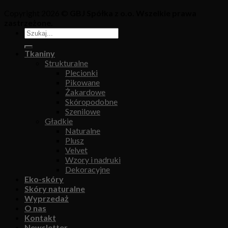
Copyright 2026 ©
GBJ Spółka z o.o. Wszelkie prawa
zastrzeżone.
Tkaniny
Strukturalne
Plecionki
Pikowane
Żakardowe
Skóropodobne
Szenilowe
Gładkie
Naturalne
Plusz
Velvet
Wzory i nadruki
Dekoracyjne
Eko-skóry
Skóry naturalne
Wyprzedaż
O nas
Kontakt
Newsletter