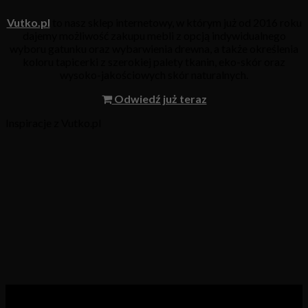
Vutko.pl
to nasz sklep internetowy, w którym już od 2016 roku
dajemy możliwość zakupu mebli z opcją indywidualnego
wyboru gatunku oraz wybarwienia drewna, a także określenia
koloru tapicerki z szerokiej palety tkanin, eko-skór oraz
wysoko-jakościowych skór naturalnych.
Odwiedź już teraz
Inspiracje z Vutko.pl
Kategorie produktów