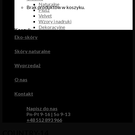
Naturalne
Brak produktów w koszyku.
Plusz
Velvet
Wzory i nadruki
Dekoracyjne
Koszyk
Eko-skóry
Brak produktów w koszyku.
Skóry naturalne
Wyprzedaż
O nas
Kontakt
Napisz do nas
Pn-Pt 9-16 | So 9-13
+48 512 893 966
COUNTRY-14