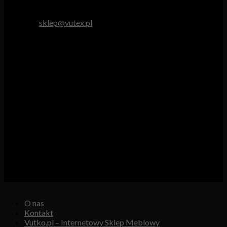
tel. 512 893 966
e-mail:
sklep@vutex.pl
Godziny pracy
Pn. – Pt.: 9.00 – 16.00
Sob.: 9.00 – 13.00
Vutex to sklep internetowy z materiałami obiciowymi dla
branży tapicerskiej, w którym oferujemy: tkaniny, eko-skóry,
skóry naturalne.
Właścicielem i operatorem sklepu jest:
GBJ Spółka z o.o.
Osiedle Młodych 19, 89-530 Śliwice
KRS 0000550217, REGON 361102070, NIP 5611600080
O nas
Kontakt
Vutko.pl – Internetowy Sklep Meblowy