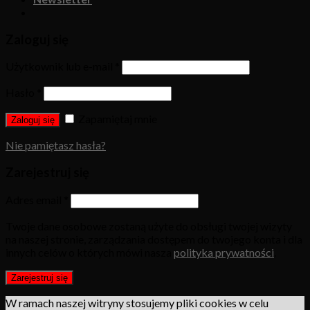
Zaloguj się
Użytkownik lub e-mail
*
Hasło
*
Zapamiętaj mnie
Zaloguj się
Nie pamiętasz hasła?
Zarejestruj się
Adres email
*
Twoje dane osobowe zostaną użyte do obsługi twojej wizyty
na naszej stronie, zarządzania dostępem do twojego konta i dla
innych celów o których mówi nasza
polityka prywatności
.
Zarejestruj się
W ramach naszej witryny stosujemy pliki cookies w celu