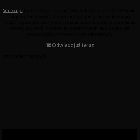
Vutko.pl
to nasz sklep internetowy, w którym już od 2016 roku
dajemy możliwość zakupu mebli z opcją indywidualnego
wyboru gatunku oraz wybarwienia drewna, a także określenia
koloru tapicerki z szerokiej palety tkanin, eko-skór oraz
wysoko-jakościowych skór naturalnych.
Odwiedź już teraz
Inspiracje z Vutko.pl
Kategorie produktów