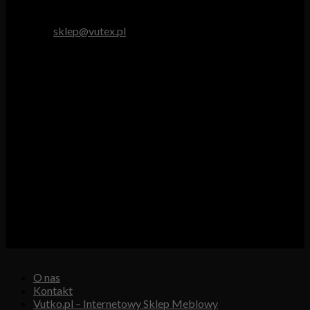
tel. 512 893 966
e-mail:
sklep@vutex.pl
Godziny pracy
Pn. – Pt.: 9.00 – 16.00
Sob.: 9.00 – 13.00
Vutex to sklep internetowy z materiałami obiciowymi dla
branży tapicerskiej, w którym oferujemy: tkaniny, eko-skóry,
skóry naturalne.
Właścicielem i operatorem sklepu jest:
GBJ Spółka z o.o.
Osiedle Młodych 19, 89-530 Śliwice
KRS 0000550217, REGON 361102070, NIP 5611600080
O nas
Kontakt
Vutko.pl – Internetowy Sklep Meblowy