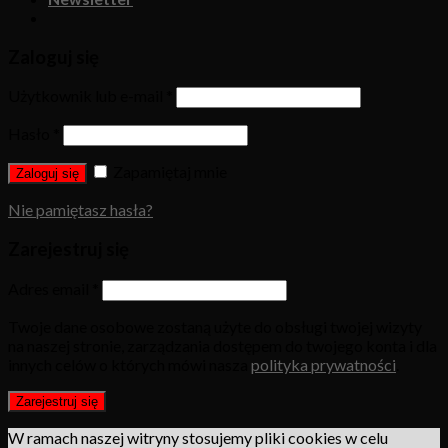
Zaloguj się
Użytkownik lub e-mail
*
Hasło
*
Zapamiętaj mnie
Zaloguj się
Nie pamiętasz hasła?
Zarejestruj się
Adres email
*
Twoje dane osobowe zostaną użyte do obsługi twojej wizyty
na naszej stronie, zarządzania dostępem do twojego konta i dla
innych celów o których mówi nasza
polityka prywatności
.
Zarejestruj się
W ramach naszej witryny stosujemy pliki cookies w celu