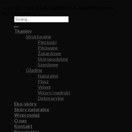
Copyright 2026 ©
GBJ Spółka z o.o. Wszelkie prawa
zastrzeżone.
Tkaniny
Strukturalne
Plecionki
Pikowane
Żakardowe
Skóropodobne
Szenilowe
Gładkie
Naturalne
Plusz
Velvet
Wzory i nadruki
Dekoracyjne
Eko-skóry
Skóry naturalne
Wyprzedaż
O nas
Kontakt
Newsletter