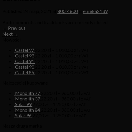
Published
24 maja, 2021
at
800 × 800
in
eureka2139
Both comments and trackbacks are currently closed.
←
Previous
Next
→
Nowości
Castel 97
22,20
zł
–
1 010,00
zł
z VAT
Castel 93
22,20
zł
–
1 010,00
zł
z VAT
Castel 91
22,20
zł
–
1 010,00
zł
z VAT
Castel 90
22,20
zł
–
1 010,00
zł
z VAT
Castel 85
22,20
zł
–
1 010,00
zł
z VAT
Najczęściej kupowane
Monolith 77
22,20
zł
–
960,00
zł
z VAT
Monolith 37
22,20
zł
–
960,00
zł
z VAT
Solar 99
27,00
zł
–
1 250,00
zł
z VAT
Monolith 84
22,20
zł
–
960,00
zł
z VAT
Solar 96
27,00
zł
–
1 250,00
zł
z VAT
Nasza druga marka