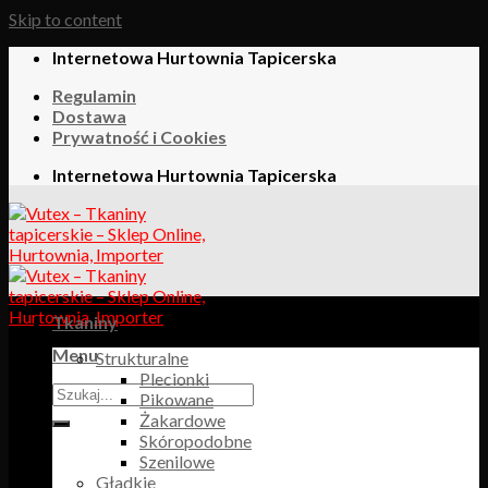
Skip to content
Internetowa Hurtownia Tapicerska
Regulamin
Dostawa
Prywatność i Cookies
Internetowa Hurtownia Tapicerska
Tkaniny
Menu
Strukturalne
Plecionki
Pikowane
Żakardowe
Skóropodobne
Szenilowe
Gładkie