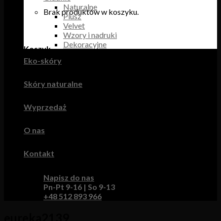
Naturalne
Brak produktów w koszyku.
Plusz
Velvet
Wzory i nadruki
Dekoracyjne
Koszyk
Eko-skóry
Brak produktów w koszyku.
Skóry naturalne
Wyprzedaż
O nas
Kontakt
Napisz do nas
Pn-Pt 9-16 | So 9-13
+48 512 893 966
eureka2139