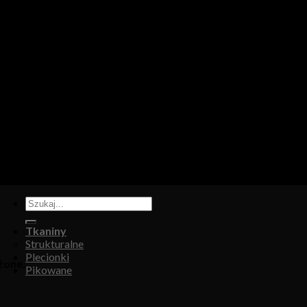
tapicerskiej, w którym oferujemy: tkaniny, eko-skóry, skóry natur
Tkaniny
Strukturalne
Plecionki
żone.
Pikowane