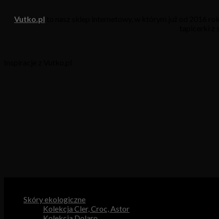
Vutko.pl
to nasz sklep internetowy, w którym już od 2016 r
tapicerki z
Inspiracje z Vutko.pl
Kategorie produktów
Skóry ekologiczne
Kolekcja Cler, Croc, Astor
Kolekcja Dolaro