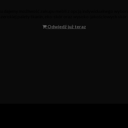
oku dajemy możliwość zakupu mebli z opcją indywidualnego wyboru
 szerokiej palety tkanin, eko-skór oraz wysoko-jakościowych skór 
Odwiedź już teraz