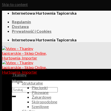
Skip to content
Internetowa Hurtownia Tapicerska
Regulamin
Dostawa
Prywatność i Cookies
Internetowa Hurtownia Tapicerska
Tkaniny
Menu
Strukturalne
Plecionki
Pikowane
Żakardowe
Skóropodobne
Szenilowe