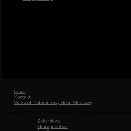
Godziny pracy
Pn. – Pt.: 9.00 – 16.00
Sob.: 9.00 – 13.00
Vutex to sklep internetowy z materiałami obiciowymi dla branży 
Właścicielem i operatorem sklepu jest:
GBJ Spółka z o.o.
Osiedle Młodych 19, 89-530 Śliwice
KRS 0000550217, REGON 361102070, NIP 5611600080
O nas
Kontakt
Vutko.pl – Internetowy Sklep Meblowy
Copyright 2026 ©
GBJ Spółka z o.o. Wszelkie prawa zastrze
Żakardowe
Skóropodobne