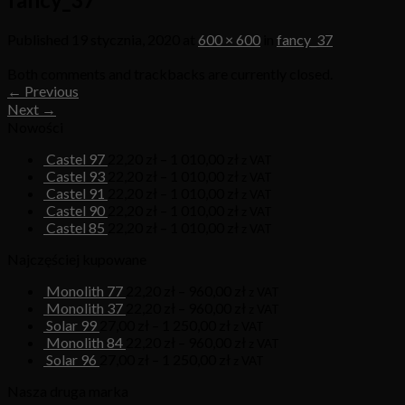
Published
19 stycznia, 2020
at
600 × 600
in
fancy_37
Both comments and trackbacks are currently closed.
←
Previous
Next
→
Nowości
Castel 97
22,20
zł
–
1 010,00
zł
z VAT
Castel 93
22,20
zł
–
1 010,00
zł
z VAT
Castel 91
22,20
zł
–
1 010,00
zł
z VAT
Castel 90
22,20
zł
–
1 010,00
zł
z VAT
Castel 85
22,20
zł
–
1 010,00
zł
z VAT
Najczęściej kupowane
Monolith 77
22,20
zł
–
960,00
zł
z VAT
Monolith 37
22,20
zł
–
960,00
zł
z VAT
Solar 99
27,00
zł
–
1 250,00
zł
z VAT
Monolith 84
22,20
zł
–
960,00
zł
z VAT
Solar 96
27,00
zł
–
1 250,00
zł
z VAT
Nasza druga marka