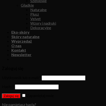
Szenilowe
Gładkie
Naturalne
Plusz
Velvet
Wzory i nadruki
Dekoracyjne
Eko-skóry
Skóry naturalne
Wyprzedaż
O nas
Kontakt
Newsletter
Zaloguj się
Użytkownik lub e-mail
*
Hasło
*
Zapamiętaj mnie
Zaloguj się
Nie pamiętasz hasła?