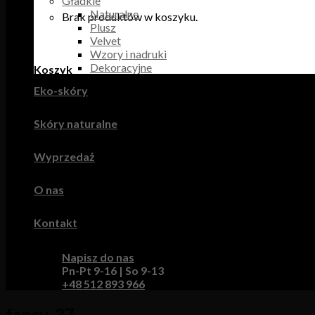
Gładkie
Naturalne
Brak produktów w koszyku.
Plusz
Velvet
Wzory i nadruki
Dekoracyjne
Koszyk
Eko-skóry
Brak produktów w koszyku.
Skóry naturalne
Wyprzedaż
O nas
Kontakt
Napisz do nas
Pn-Pt 9-16 | So 9-13
+48 512 893 966
fancy_37