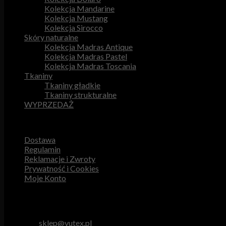
Kolekcja Mandarine
Kolekcja Mustang
Kolekcja Sirocco
Skóry naturalne
Kolekcja Madras Antique
Kolekcja Madras Pastel
Kolekcja Madras Toscania
Tkaniny
Tkaniny gładkie
Tkaniny strukturalne
WYPRZEDAŻ
Przydatne odnośniki
Dostawa
Regulamin
Reklamacje i Zwroty
Prywatność i Cookies
Moje Konto
Obsługa Klienta
tel. 512 893 966
e-mail:
sklep@vutex.pl