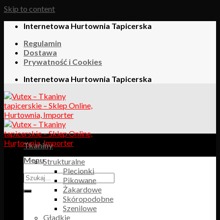
Skip to content
Internetowa Hurtownia Tapicerska
Regulamin
Dostawa
Prywatność i Cookies
Internetowa Hurtownia Tapicerska
Tkaniny
Menu
Strukturalne
Plecionki
Pikowane
Żakardowe
Skóropodobne
Szenilowe
Gładkie