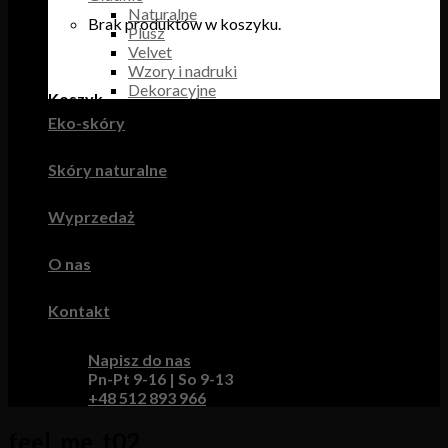
Naturalne
Brak produktów w koszyku.
Plusz
Velvet
Wzory i nadruki
Dekoracyjne
Koszyk
Eko-skóry
Brak produktów w koszyku.
Skóry naturalne
Wyprzedaż
O nas
Kontakt
Napisz do nas
Pn-Pt 9-16 | So 9-13
+48 512 893 966
feel_me_t02