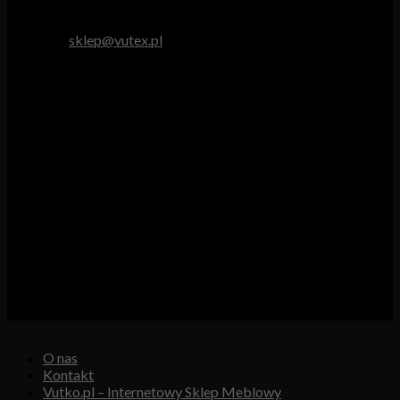
tel. 512 893 966
e-mail:
sklep@vutex.pl
Godziny pracy
Pn. – Pt.: 9.00 – 16.00
Sob.: 9.00 – 13.00
Vutex to sklep internetowy z materiałami obiciowymi dla
branży tapicerskiej, w którym oferujemy: tkaniny, eko-skóry,
skóry naturalne.
Właścicielem i operatorem sklepu jest:
GBJ Spółka z o.o.
Osiedle Młodych 19, 89-530 Śliwice
KRS 0000550217, REGON 361102070, NIP 5611600080
O nas
Kontakt
Vutko.pl – Internetowy Sklep Meblowy