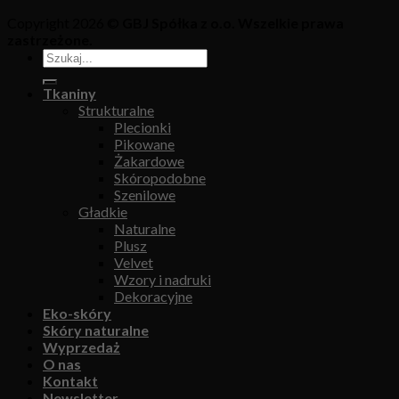
Copyright 2026 ©
GBJ Spółka z o.o. Wszelkie prawa
zastrzeżone.
Tkaniny
Strukturalne
Plecionki
Pikowane
Żakardowe
Skóropodobne
Szenilowe
Gładkie
Naturalne
Plusz
Velvet
Wzory i nadruki
Dekoracyjne
Eko-skóry
Skóry naturalne
Wyprzedaż
O nas
Kontakt
Newsletter