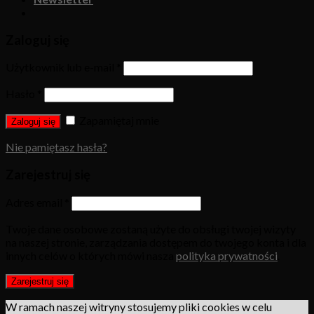
Zaloguj się
Użytkownik lub e-mail
*
Hasło
*
Zapamiętaj mnie
Zaloguj się
Nie pamiętasz hasła?
Zarejestruj się
Adres email
*
Twoje dane osobowe zostaną użyte do obsługi twojej wizyty
na naszej stronie, zarządzania dostępem do twojego konta i dla
innych celów o których mówi nasza
polityka prywatności
.
Zarejestruj się
W ramach naszej witryny stosujemy pliki cookies w celu