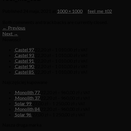
Published
24 maja, 2021
at
1000 × 1000
in
feel_me_t02
Both comments and trackbacks are currently closed.
←
Previous
Next
→
Nowości
Castel 97
22,20
zł
–
1 010,00
zł
z VAT
Castel 93
22,20
zł
–
1 010,00
zł
z VAT
Castel 91
22,20
zł
–
1 010,00
zł
z VAT
Castel 90
22,20
zł
–
1 010,00
zł
z VAT
Castel 85
22,20
zł
–
1 010,00
zł
z VAT
Najczęściej kupowane
Monolith 77
22,20
zł
–
960,00
zł
z VAT
Monolith 37
22,20
zł
–
960,00
zł
z VAT
Solar 99
27,00
zł
–
1 250,00
zł
z VAT
Monolith 84
22,20
zł
–
960,00
zł
z VAT
Solar 96
27,00
zł
–
1 250,00
zł
z VAT
Nasza druga marka