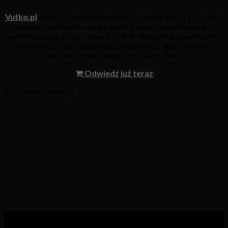
Vutko.pl
to nasz sklep internetowy, w którym już od 2016 roku
dajemy możliwość zakupu mebli z opcją indywidualnego
wyboru gatunku oraz wybarwienia drewna, a także określenia
koloru tapicerki z szerokiej palety tkanin, eko-skór oraz
wysoko-jakościowych skór naturalnych.
Odwiedź już teraz
Inspiracje z Vutko.pl
Kategorie produktów