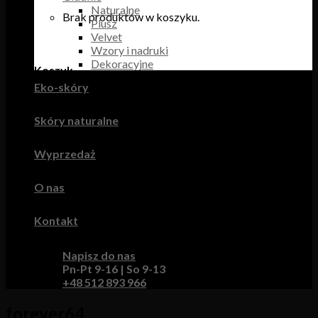
Naturalne
Brak produktów w koszyku.
Plusz
Velvet
Wzory i nadruki
Dekoracyjne
Koszyk
Eko-skóry
Brak produktów w koszyku.
Skóry naturalne
Wyprzedaż
O nas
Kontakt
Napisz do nas
Pn-Pt 9-16 | So 9-13
+48 512 893 966
forever64