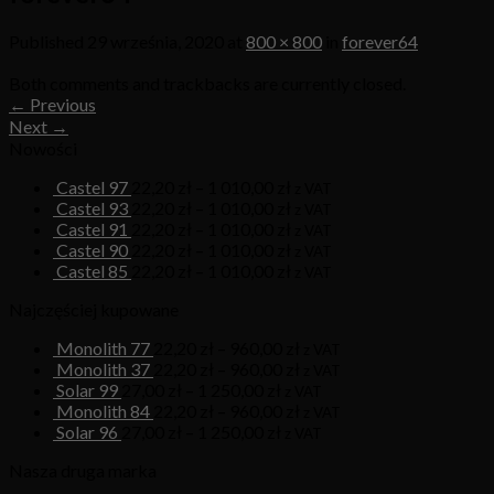
Published
29 września, 2020
at
800 × 800
in
forever64
Both comments and trackbacks are currently closed.
←
Previous
Next
→
Nowości
Castel 97
22,20
zł
–
1 010,00
zł
z VAT
Castel 93
22,20
zł
–
1 010,00
zł
z VAT
Castel 91
22,20
zł
–
1 010,00
zł
z VAT
Castel 90
22,20
zł
–
1 010,00
zł
z VAT
Castel 85
22,20
zł
–
1 010,00
zł
z VAT
Najczęściej kupowane
Monolith 77
22,20
zł
–
960,00
zł
z VAT
Monolith 37
22,20
zł
–
960,00
zł
z VAT
Solar 99
27,00
zł
–
1 250,00
zł
z VAT
Monolith 84
22,20
zł
–
960,00
zł
z VAT
Solar 96
27,00
zł
–
1 250,00
zł
z VAT
Nasza druga marka