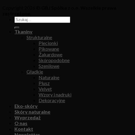
Copyright 2026 ©
GBJ Spółka z o.o. Wszelkie prawa
zastrzeżone.
Tkaniny
Strukturalne
Plecionki
Pikowane
Żakardowe
Skóropodobne
Szenilowe
Gładkie
Naturalne
Plusz
Velvet
Wzory i nadruki
Dekoracyjne
Eko-skóry
Skóry naturalne
Wyprzedaż
O nas
Kontakt
Newsletter