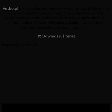
Vutko.pl
to nasz sklep internetowy, w którym już od 2016 roku
dajemy możliwość zakupu mebli z opcją indywidualnego
wyboru gatunku oraz wybarwienia drewna, a także określenia
koloru tapicerki z szerokiej palety tkanin, eko-skór oraz
wysoko-jakościowych skór naturalnych.
Odwiedź już teraz
Inspiracje z Vutko.pl
Kategorie produktów