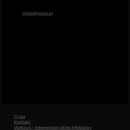
tel. 512 893 966
e-mail:
sklep@vutex.pl
Godziny pracy
Pn. – Pt.: 9.00 – 16.00
Sob.: 9.00 – 13.00
Vutex to sklep internetowy z materiałami obiciowymi dla
branży tapicerskiej, w którym oferujemy: tkaniny, eko-skóry,
skóry naturalne.
Właścicielem i operatorem sklepu jest:
GBJ Spółka z o.o.
Osiedle Młodych 19, 89-530 Śliwice
KRS 0000550217, REGON 361102070, NIP 5611600080
O nas
Kontakt
Vutko.pl – Internetowy Sklep Meblowy