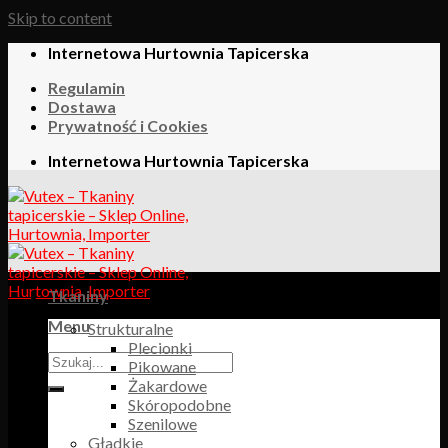
Skip to content
Internetowa Hurtownia Tapicerska
Regulamin
Dostawa
Prywatność i Cookies
Internetowa Hurtownia Tapicerska
Tkaniny
Menu
Strukturalne
Plecionki
Pikowane
Żakardowe
Skóropodobne
Szenilowe
Gładkie