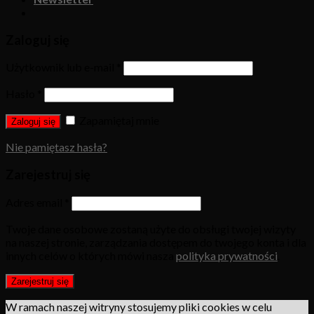
Zaloguj się
Użytkownik lub e-mail
*
Hasło
*
Zapamiętaj mnie
Zaloguj się
Nie pamiętasz hasła?
Zarejestruj się
Adres email
*
Twoje dane osobowe zostaną użyte do obsługi twojej wizyty
na naszej stronie, zarządzania dostępem do twojego konta i dla
innych celów o których mówi nasza
polityka prywatności
.
Zarejestruj się
W ramach naszej witryny stosujemy pliki cookies w celu