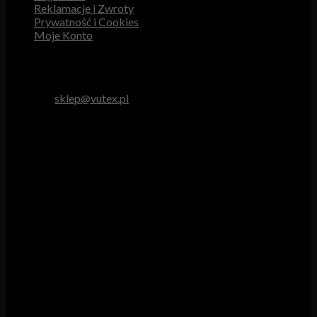
Reklamacje i Zwroty
Prywatność i Cookies
Moje Konto
Obsługa Klienta
tel. 512 893 966
e-mail:
sklep@vutex.pl
Godziny pracy
Pn. – Pt.: 9.00 – 16.00
Sob.: 9.00 – 13.00
Vutex to sklep internetowy z materiałami obiciowymi dla
branży tapicerskiej, w którym oferujemy: tkaniny, eko-skóry,
skóry naturalne.
Właścicielem i operatorem sklepu jest:
GBJ Spółka z o.o.
Osiedle Młodych 19, 89-530 Śliwice
KRS 0000550217, REGON 361102070, NIP 5611600080