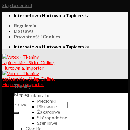
Skip to content
Internetowa Hurtownia Tapicerska
Regulamin
Dostawa
Prywatność i Cookies
Internetowa Hurtownia Tapicerska
Tkaniny
Menu
Strukturalne
Plecionki
Pikowane
Żakardowe
Skóropodobne
Szenilowe
Gładkie