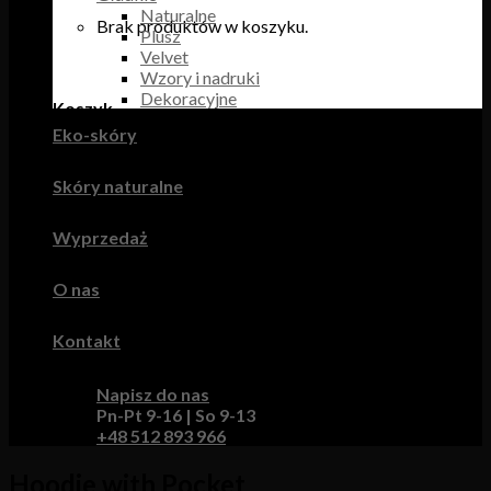
Naturalne
Brak produktów w koszyku.
Plusz
Velvet
Wzory i nadruki
Dekoracyjne
Koszyk
Eko-skóry
Brak produktów w koszyku.
Skóry naturalne
Wyprzedaż
O nas
Kontakt
Napisz do nas
Pn-Pt 9-16 | So 9-13
+48 512 893 966
Hoodie with Pocket