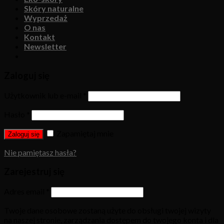
Skóry naturalne
Wyprzedaż
O nas
Kontakt
Newsletter
Zaloguj się
Użytkownik lub e-mail
*
Hasło
*
Zapamiętaj mnie
Zaloguj się
Nie pamiętasz hasła?
Zarejestruj się
Adres email
*
Twoje dane osobowe zostaną użyte do obsługi twojej wizyty
na naszej stronie, zarządzania dostępem do twojego konta i dla