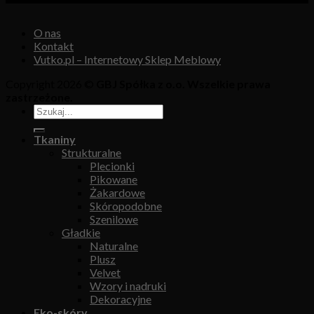
O nas
Kontakt
Vutko.pl – Internetowy Sklep Meblowy
Copyright 2026 ©
GBJ Spółka z o.o. Wszelkie prawa
zastrzeżone.
Tkaniny
Strukturalne
Plecionki
Pikowane
Żakardowe
Skóropodobne
Szenilowe
Gładkie
Naturalne
Plusz
Velvet
Wzory i nadruki
Dekoracyjne
Eko-skóry