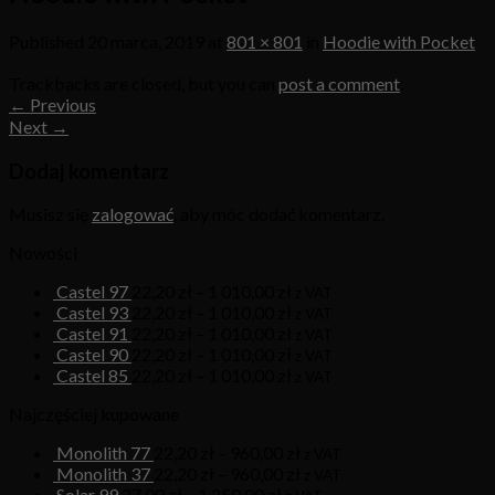
Published
20 marca, 2019
at
801 × 801
in
Hoodie with Pocket
Trackbacks are closed, but you can
post a comment
.
←
Previous
Next
→
Dodaj komentarz
Musisz się
zalogować
, aby móc dodać komentarz.
Nowości
Castel 97
22,20
zł
–
1 010,00
zł
z VAT
Castel 93
22,20
zł
–
1 010,00
zł
z VAT
Castel 91
22,20
zł
–
1 010,00
zł
z VAT
Castel 90
22,20
zł
–
1 010,00
zł
z VAT
Castel 85
22,20
zł
–
1 010,00
zł
z VAT
Najczęściej kupowane
Monolith 77
22,20
zł
–
960,00
zł
z VAT
Monolith 37
22,20
zł
–
960,00
zł
z VAT
Solar 99
27,00
zł
–
1 250,00
zł