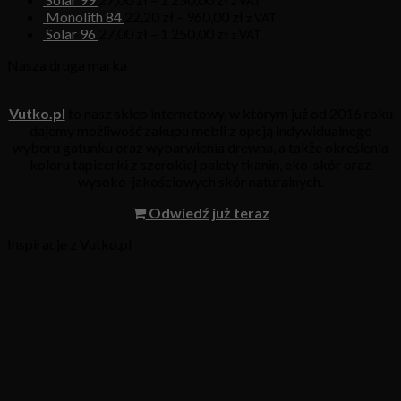
z VAT
Monolith 84
22,20
zł
–
960,00
zł
z VAT
Solar 96
27,00
zł
–
1 250,00
zł
z VAT
Nasza druga marka
Vutko.pl
to nasz sklep internetowy, w którym już od 2016 roku
dajemy możliwość zakupu mebli z opcją indywidualnego
wyboru gatunku oraz wybarwienia drewna, a także określenia
koloru tapicerki z szerokiej palety tkanin, eko-skór oraz
wysoko-jakościowych skór naturalnych.
Odwiedź już teraz
Inspiracje z Vutko.pl