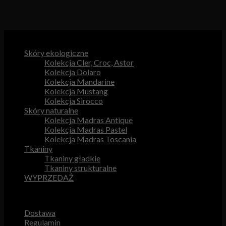
Kategorie produktów
Skóry ekologiczne
Kolekcja Cler, Croc, Astor
Kolekcja Dolaro
Kolekcja Mandarine
Kolekcja Mustang
Kolekcja Sirocco
Skóry naturalne
Kolekcja Madras Antique
Kolekcja Madras Pastel
Kolekcja Madras Toscania
Tkaniny
Tkaniny gładkie
Tkaniny strukturalne
WYPRZEDAŻ
Przydatne odnośniki
Dostawa
Regulamin