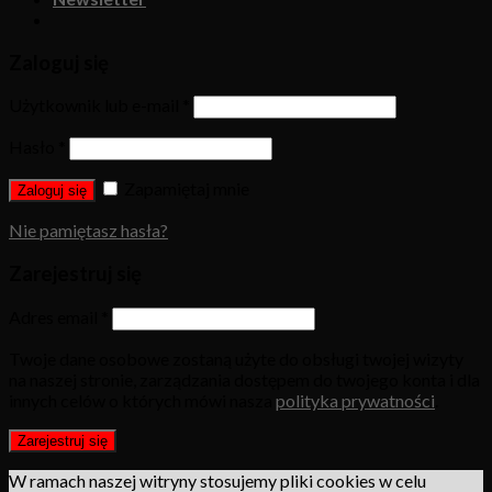
Zaloguj się
Użytkownik lub e-mail
*
Hasło
*
Zapamiętaj mnie
Zaloguj się
Nie pamiętasz hasła?
Zarejestruj się
Adres email
*
Twoje dane osobowe zostaną użyte do obsługi twojej wizyty
na naszej stronie, zarządzania dostępem do twojego konta i dla
innych celów o których mówi nasza
polityka prywatności
.
Zarejestruj się
W ramach naszej witryny stosujemy pliki cookies w celu