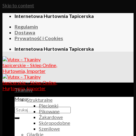
Skip to content
Internetowa Hurtownia Tapicerska
Regulamin
Dostawa
Prywatność i Cookies
Internetowa Hurtownia Tapicerska
Tkaniny
Menu
Strukturalne
Plecionki
Pikowane
Żakardowe
Skóropodobne
Szenilowe
Gładkie