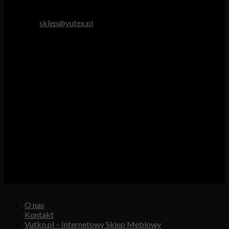
tel. 512 893 966
e-mail:
sklep@vutex.pl
Godziny pracy
Pn. – Pt.: 9.00 – 16.00
Sob.: 9.00 – 13.00
Vutex to sklep internetowy z materiałami obiciowymi dla
branży tapicerskiej, w którym oferujemy: tkaniny, eko-skóry,
skóry naturalne.
Właścicielem i operatorem sklepu jest:
GBJ Spółka z o.o.
Osiedle Młodych 19, 89-530 Śliwice
KRS 0000550217, REGON 361102070, NIP 5611600080
O nas
Kontakt
Vutko.pl – Internetowy Sklep Meblowy