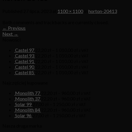
Published
27 lipca, 2023
at
1100 × 1100
in
horton-20413
Both comments and trackbacks are currently closed.
←
Previous
Next
→
Nowości
Castel 97
22,20
zł
–
1 010,00
zł
z VAT
Castel 93
22,20
zł
–
1 010,00
zł
z VAT
Castel 91
22,20
zł
–
1 010,00
zł
z VAT
Castel 90
22,20
zł
–
1 010,00
zł
z VAT
Castel 85
22,20
zł
–
1 010,00
zł
z VAT
Najczęściej kupowane
Monolith 77
22,20
zł
–
960,00
zł
z VAT
Monolith 37
22,20
zł
–
960,00
zł
z VAT
Solar 99
27,00
zł
–
1 250,00
zł
z VAT
Monolith 84
22,20
zł
–
960,00
zł
z VAT
Solar 96
27,00
zł
–
1 250,00
zł
z VAT
Nasza druga marka