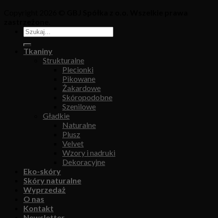
Copyright 2026 ©
GBJ Spółka z o.o. Wszelkie prawa
zastrzeżone.
Tkaniny
Strukturalne
Plecionki
Pikowane
Żakardowe
Skóropodobne
Szenilowe
Gładkie
Naturalne
Plusz
Velvet
Wzory i nadruki
Dekoracyjne
Eko-skóry
Skóry naturalne
Wyprzedaż
O nas
Kontakt
Newsletter