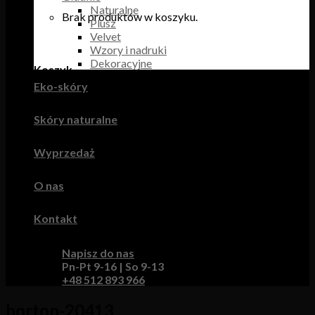
Naturalne
Brak produktów w koszyku.
Plusz
Velvet
Wzory i nadruki
Dekoracyjne
Koszyk
Eko-skóry
Brak produktów w koszyku.
Skóry naturalne
Wyprzedaż
O nas
Kontakt
Napisz do nas
Pn-Pt 9-16 | So 9-13
+48 512 893 966
horton-20413