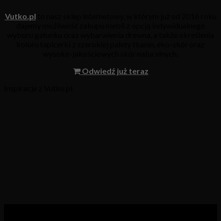
Vutko.pl
to nasz sklep internetowy, w którym już od 2016 roku
dajemy możliwość zakupu mebli z opcją indywidualnego
wyboru gatunku oraz wybarwienia drewna, a także określenia
koloru tapicerki z szerokiej palety tkanin, eko-skór oraz
wysoko-jakościowych skór naturalnych.
Odwiedź już teraz
Inspiracje z Vutko.pl
Kategorie produktów