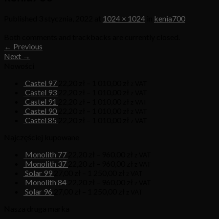
Published
3 stycznia, 2022
at
1024 × 1024
in
kenia700
Both comments and trackbacks are currently closed.
←
Previous
Next
→
Nowości
Castel 97
22,20
zł
–
1 010,00
zł
z VAT
Castel 93
22,20
zł
–
1 010,00
zł
z VAT
Castel 91
22,20
zł
–
1 010,00
zł
z VAT
Castel 90
22,20
zł
–
1 010,00
zł
z VAT
Castel 85
22,20
zł
–
1 010,00
zł
z VAT
Najczęściej kupowane
Monolith 77
22,20
zł
–
960,00
zł
z VAT
Monolith 37
22,20
zł
–
960,00
zł
z VAT
Solar 99
27,00
zł
–
1 250,00
zł
z VAT
Monolith 84
22,20
zł
–
960,00
zł
z VAT
Solar 96
27,00
zł
–
1 250,00
zł
z VAT
Nasza druga marka