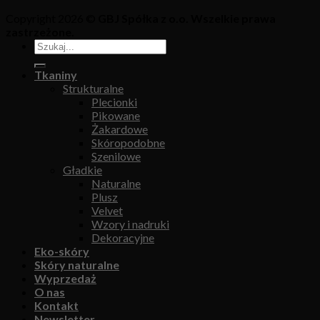
Copyright 2026 ©
GBJ Spółka z o.o. Wszelkie prawa
zastrzeżone.
Tkaniny
Strukturalne
Plecionki
Pikowane
Żakardowe
Skóropodobne
Szenilowe
Gładkie
Naturalne
Plusz
Velvet
Wzory i nadruki
Dekoracyjne
Eko-skóry
Skóry naturalne
Wyprzedaż
O nas
Kontakt
Newsletter