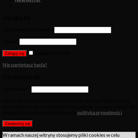
Zaloguj się
Użytkownik lub e-mail
*
Hasło
*
Zapamiętaj mnie
Zaloguj się
Nie pamiętasz hasła?
Zarejestruj się
Adres email
*
Twoje dane osobowe zostaną użyte do obsługi twojej wizyty
na naszej stronie, zarządzania dostępem do twojego konta i dla
innych celów o których mówi nasza
polityka prywatności
.
Zarejestruj się
W ramach naszej witryny stosujemy pliki cookies w celu