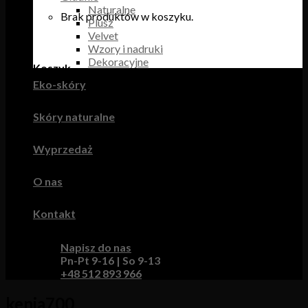
Naturalne
Brak produktów w koszyku.
Plusz
Velvet
Wzory i nadruki
Dekoracyjne
Koszyk
Eko-skóry
Brak produktów w koszyku.
Skóry naturalne
Wyprzedaż
O nas
Kontakt
Napisz do nas
Pn-Pt 9-16 | So 9-13
+48 512 893 966
kenia700