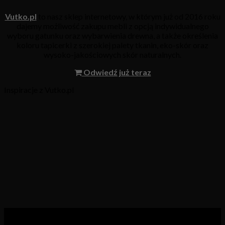
Vutko.pl
to nasz sklep internetowy, w którym już od 2016 roku
dajemy możliwość zakupu mebli z opcją indywidualnego
wyboru gatunku oraz wybarwienia drewna, a także określenia
koloru tapicerki z szerokiej palety tkanin, eko-skór oraz
wysoko-jakościowych skór naturalnych.
Odwiedź już teraz
Inspiracje z Vutko.pl
Kategorie produktów