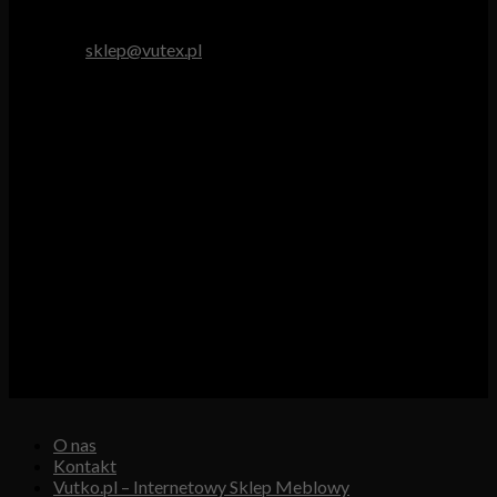
tel. 512 893 966
e-mail:
sklep@vutex.pl
Godziny pracy
Pn. – Pt.: 9.00 – 16.00
Sob.: 9.00 – 13.00
Vutex to sklep internetowy z materiałami obiciowymi dla
branży tapicerskiej, w którym oferujemy: tkaniny, eko-skóry,
skóry naturalne.
Właścicielem i operatorem sklepu jest:
GBJ Spółka z o.o.
Osiedle Młodych 19, 89-530 Śliwice
KRS 0000550217, REGON 361102070, NIP 5611600080
O nas
Kontakt
Vutko.pl – Internetowy Sklep Meblowy