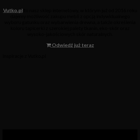
Vutko.pl
to nasz sklep internetowy, w którym już od 2016 roku
dajemy możliwość zakupu mebli z opcją indywidualnego
wyboru gatunku oraz wybarwienia drewna, a także określenia
koloru tapicerki z szerokiej palety tkanin, eko-skór oraz
wysoko-jakościowych skór naturalnych.
Odwiedź już teraz
Inspiracje z Vutko.pl
Kategorie produktów