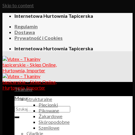
Skip to content
Internetowa Hurtownia Tapicerska
Regulamin
Dostawa
Prywatność i Cookies
Internetowa Hurtownia Tapicerska
Tkaniny
Menu
Strukturalne
Plecionki
Pikowane
Żakardowe
Skóropodobne
Szenilowe
Gładkie