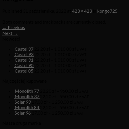
Published
31 października, 2022
at
423 × 423
in
kongo725
Both comments and trackbacks are currently closed.
←
Previous
Next
→
Nowości
Castel 97
22,20
zł
–
1 010,00
zł
z VAT
Castel 93
22,20
zł
–
1 010,00
zł
z VAT
Castel 91
22,20
zł
–
1 010,00
zł
z VAT
Castel 90
22,20
zł
–
1 010,00
zł
z VAT
Castel 85
22,20
zł
–
1 010,00
zł
z VAT
Najczęściej kupowane
Monolith 77
22,20
zł
–
960,00
zł
z VAT
Monolith 37
22,20
zł
–
960,00
zł
z VAT
Solar 99
27,00
zł
–
1 250,00
zł
z VAT
Monolith 84
22,20
zł
–
960,00
zł
z VAT
Solar 96
27,00
zł
–
1 250,00
zł
z VAT
Nasza druga marka