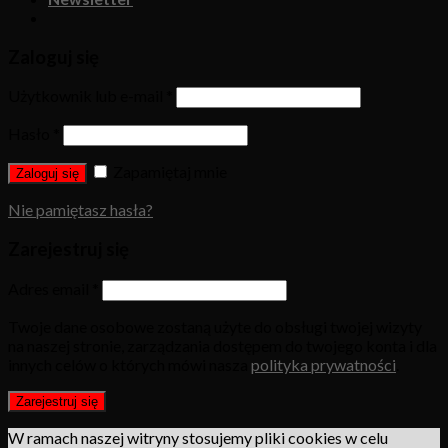
Zaloguj się
Użytkownik lub e-mail
*
Hasło
*
Zapamiętaj mnie
Zaloguj się
Nie pamiętasz hasła?
Zarejestruj się
Adres email
*
Twoje dane osobowe zostaną użyte do obsługi twojej wizyty
na naszej stronie, zarządzania dostępem do twojego konta i dla
innych celów o których mówi nasza
polityka prywatności
.
Zarejestruj się
W ramach naszej witryny stosujemy pliki cookies w celu