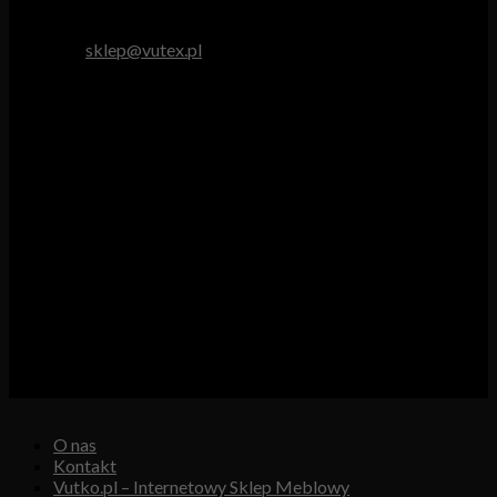
tel. 512 893 966
e-mail:
sklep@vutex.pl
Godziny pracy
Pn. – Pt.: 9.00 – 16.00
Sob.: 9.00 – 13.00
Vutex to sklep internetowy z materiałami obiciowymi dla
branży tapicerskiej, w którym oferujemy: tkaniny, eko-skóry,
skóry naturalne.
Właścicielem i operatorem sklepu jest:
GBJ Spółka z o.o.
Osiedle Młodych 19, 89-530 Śliwice
KRS 0000550217, REGON 361102070, NIP 5611600080
O nas
Kontakt
Vutko.pl – Internetowy Sklep Meblowy