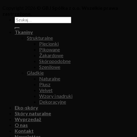
Copyright 2026 ©
GBJ Spółka z o.o. Wszelkie prawa
zastrzeżone.
Tkaniny
Strukturalne
Plecionki
Pikowane
Żakardowe
Skóropodobne
Szenilowe
Gładkie
Naturalne
Plusz
Velvet
Wzory i nadruki
Dekoracyjne
Eko-skóry
Skóry naturalne
Wyprzedaż
O nas
Kontakt
Newsletter