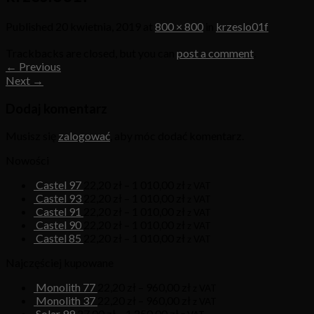
Published
20 kwietnia, 2019
at
800 × 800
in
krzeslo01f
Trackbacks are closed, but you can
post a comment
.
←
Previous
Next
→
Dodaj komentarz
Musisz się
zalogować
, aby móc dodać komentarz.
Nowości
Castel 97
22,20
zł
–
1 010,00
zł
z VAT
Castel 93
22,20
zł
–
1 010,00
zł
z VAT
Castel 91
22,20
zł
–
1 010,00
zł
z VAT
Castel 90
22,20
zł
–
1 010,00
zł
z VAT
Castel 85
22,20
zł
–
1 010,00
zł
z VAT
Najczęściej kupowane
Monolith 77
22,20
zł
–
960,00
zł
z VAT
Monolith 37
22,20
zł
–
960,00
zł
z VAT
Solar 99
27,00
zł
–
1 250,00
zł