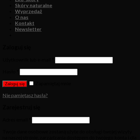
Skóry naturalne
Wyprzedaż
O nas
Kontakt
Newsletter
Zaloguj się
Użytkownik lub e-mail
*
Hasło
*
Zapamiętaj mnie
Zaloguj się
Nie pamiętasz hasła?
Zarejestruj się
Adres email
*
Twoje dane osobowe zostaną użyte do obsługi twojej wizyty
na naszej stronie, zarządzania dostępem do twojego konta i dla