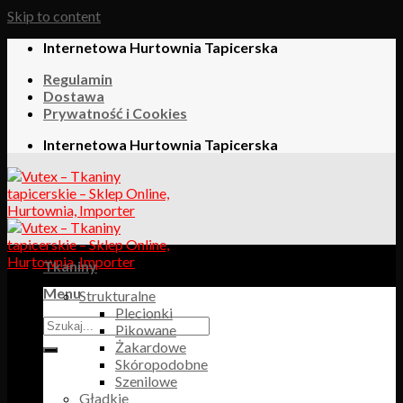
Skip to content
Internetowa Hurtownia Tapicerska
Regulamin
Dostawa
Prywatność i Cookies
Internetowa Hurtownia Tapicerska
Tkaniny
Menu
Strukturalne
Plecionki
Pikowane
Żakardowe
Skóropodobne
Szenilowe
Gładkie