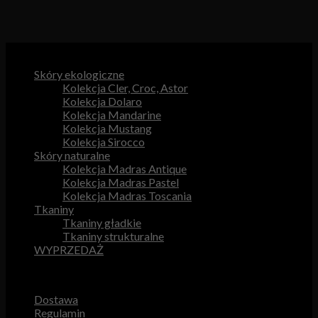
Kategorie produktów
Skóry ekologiczne
Kolekcja Cler, Croc, Astor
Kolekcja Dolaro
Kolekcja Mandarine
Kolekcja Mustang
Kolekcja Sirocco
Skóry naturalne
Kolekcja Madras Antique
Kolekcja Madras Pastel
Kolekcja Madras Toscania
Tkaniny
Tkaniny gładkie
Tkaniny strukturalne
WYPRZEDAŻ
Przydatne odnośniki
Dostawa
Regulamin