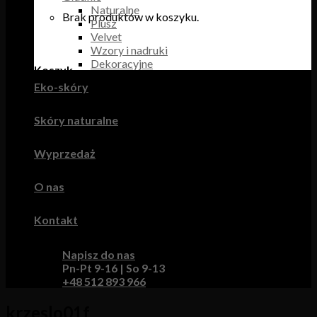
Naturalne
Brak produktów w koszyku.
Plusz
Velvet
Wzory i nadruki
Dekoracyjne
Koszyk
Eko-skóry
Brak produktów w koszyku.
Skóry naturalne
Wyprzedaż
O nas
Kontakt
Napisz do nas
Pn-Pt 9-16 | So 9-13
+48 512 893 966
krzeslo01f