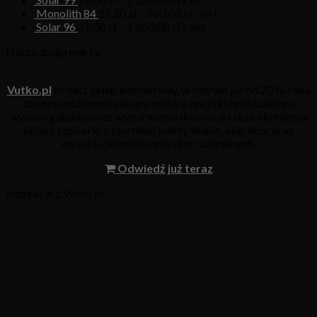
z VAT
Monolith 84
22,20
zł
–
960,00
zł
z VAT
Solar 96
27,00
zł
–
1 250,00
zł
z VAT
Nasza druga marka
Vutko.pl
to nasz sklep internetowy, w którym już od 2016 roku
dajemy możliwość zakupu mebli z opcją indywidualnego
wyboru gatunku oraz wybarwienia drewna, a także określenia
koloru tapicerki z szerokiej palety tkanin, eko-skór oraz
wysoko-jakościowych skór naturalnych.
Odwiedź już teraz
Inspiracje z Vutko.pl