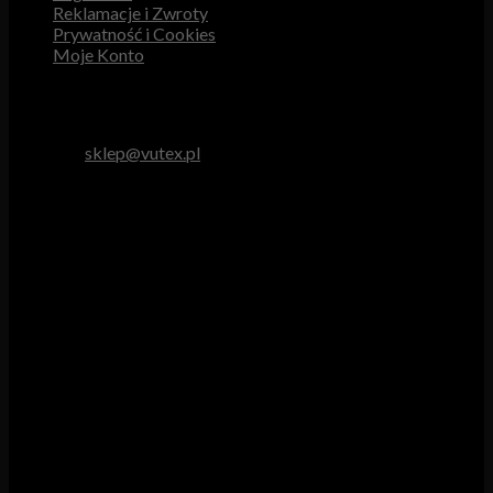
Reklamacje i Zwroty
Prywatność i Cookies
Moje Konto
Obsługa Klienta
tel. 512 893 966
e-mail:
sklep@vutex.pl
Godziny pracy
Pn. – Pt.: 9.00 – 16.00
Sob.: 9.00 – 13.00
Vutex to sklep internetowy z materiałami obiciowymi dla
branży tapicerskiej, w którym oferujemy: tkaniny, eko-skóry,
skóry naturalne.
Właścicielem i operatorem sklepu jest:
GBJ Spółka z o.o.
Osiedle Młodych 19, 89-530 Śliwice
KRS 0000550217, REGON 361102070, NIP 5611600080