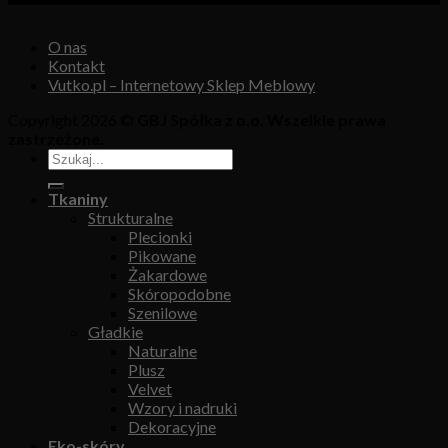
O nas
Kontakt
Vutko.pl – Internetowy Sklep Meblowy
Copyright 2026 ©
GBJ Spółka z o.o. Wszelkie prawa
zastrzeżone.
Tkaniny
Strukturalne
Plecionki
Pikowane
Żakardowe
Skóropodobne
Szenilowe
Gładkie
Naturalne
Plusz
Velvet
Wzory i nadruki
Dekoracyjne
Eko-skóry