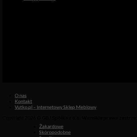
Godziny pracy
Pn. – Pt.: 9.00 – 16.00
Sob.: 9.00 – 13.00
Vutex to sklep internetowy z materiałami obiciowymi dla branży 
Właścicielem i operatorem sklepu jest:
GBJ Spółka z o.o.
Osiedle Młodych 19, 89-530 Śliwice
KRS 0000550217, REGON 361102070, NIP 5611600080
O nas
Kontakt
Vutko.pl – Internetowy Sklep Meblowy
Copyright 2026 ©
GBJ Spółka z o.o. Wszelkie prawa zastrze
Żakardowe
Skóropodobne