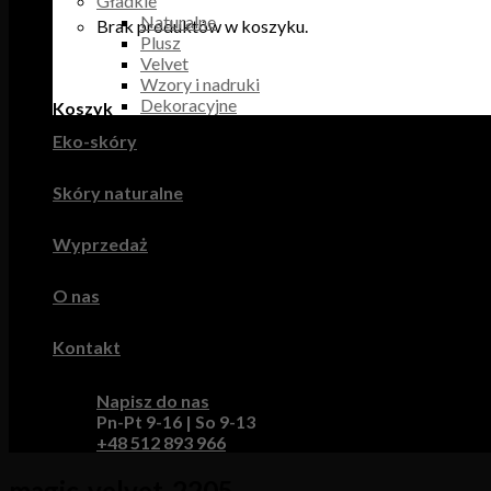
Gładkie
Naturalne
Brak produktów w koszyku.
Plusz
Velvet
Wzory i nadruki
Dekoracyjne
Koszyk
Eko-skóry
Brak produktów w koszyku.
Skóry naturalne
Wyprzedaż
O nas
Kontakt
Napisz do nas
Pn-Pt 9-16 | So 9-13
+48 512 893 966
magic-velvet-2205