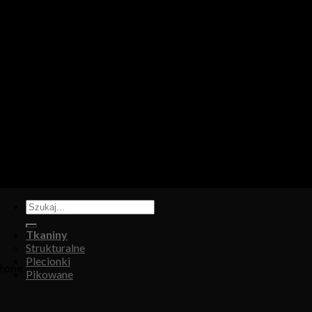
tapicerskiej, w którym oferujemy: tkaniny, eko-skóry, skóry natur
Tkaniny
Strukturalne
Plecionki
żone.
Pikowane