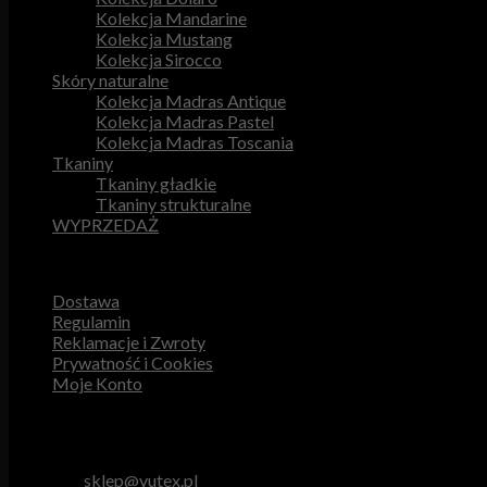
Kolekcja Mandarine
Kolekcja Mustang
Kolekcja Sirocco
Skóry naturalne
Kolekcja Madras Antique
Kolekcja Madras Pastel
Kolekcja Madras Toscania
Tkaniny
Tkaniny gładkie
Tkaniny strukturalne
WYPRZEDAŻ
Przydatne odnośniki
Dostawa
Regulamin
Reklamacje i Zwroty
Prywatność i Cookies
Moje Konto
Obsługa Klienta
tel. 512 893 966
e-mail:
sklep@vutex.pl