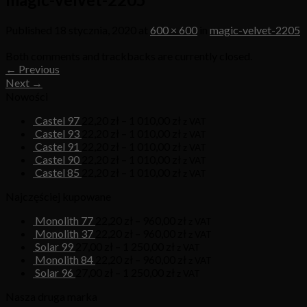
Published
18 stycznia, 2020
at
600 × 600
in
magic-velvet-2205
Both comments and trackbacks are currently closed.
←
Previous
Next
→
Nowości
Castel 97
22,20
zł
–
1 010,00
zł
z VAT
Castel 93
22,20
zł
–
1 010,00
zł
z VAT
Castel 91
22,20
zł
–
1 010,00
zł
z VAT
Castel 90
22,20
zł
–
1 010,00
zł
z VAT
Castel 85
22,20
zł
–
1 010,00
zł
z VAT
Najczęściej kupowane
Monolith 77
22,20
zł
–
960,00
zł
z VAT
Monolith 37
22,20
zł
–
960,00
zł
z VAT
Solar 99
27,00
zł
–
1 250,00
zł
z VAT
Monolith 84
22,20
zł
–
960,00
zł
z VAT
Solar 96
27,00
zł
–
1 250,00
zł
z VAT
Nasza druga marka