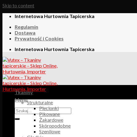
Skip to content
Internetowa Hurtownia Tapicerska
Regulamin
Dostawa
Prywatność i Cookies
Internetowa Hurtownia Tapicerska
Tkaniny
Menu
Strukturalne
Plecionki
Pikowane
Żakardowe
Skóropodobne
Szenilowe