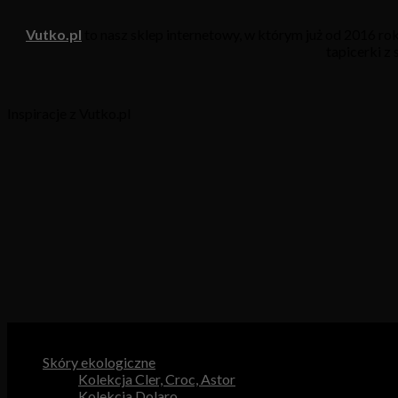
Vutko.pl
to nasz sklep internetowy, w którym już od 2016 r
tapicerki z
Inspiracje z Vutko.pl
Kategorie produktów
Skóry ekologiczne
Kolekcja Cler, Croc, Astor
Kolekcja Dolaro