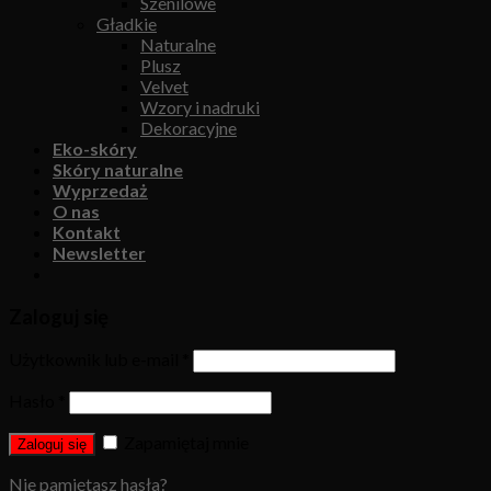
Szenilowe
Gładkie
Naturalne
Plusz
Velvet
Wzory i nadruki
Dekoracyjne
Eko-skóry
Skóry naturalne
Wyprzedaż
O nas
Kontakt
Newsletter
Zaloguj się
Użytkownik lub e-mail
*
Hasło
*
Zapamiętaj mnie
Zaloguj się
Nie pamiętasz hasła?