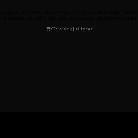
oku dajemy możliwość zakupu mebli z opcją indywidualnego wyboru
 szerokiej palety tkanin, eko-skór oraz wysoko-jakościowych skór 
Odwiedź już teraz