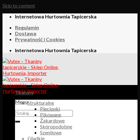
Skip to content
Internetowa Hurtownia Tapicerska
Regulamin
Dostawa
Prywatność i Cookies
Internetowa Hurtownia Tapicerska
Tkaniny
Menu
Strukturalne
Plecionki
Pikowane
Żakardowe
Skóropodobne
Szenilowe
Gładkie