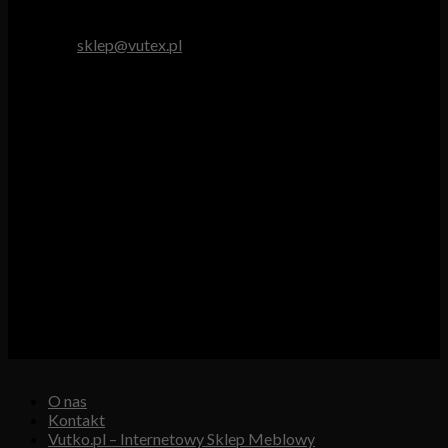
tel. 512 893 966
e-mail:
sklep@vutex.pl
Godziny pracy
Pn. – Pt.: 9.00 – 16.00
Sob.: 9.00 – 13.00
Vutex to sklep internetowy z materiałami obiciowymi dla
branży tapicerskiej, w którym oferujemy: tkaniny, eko-skóry,
skóry naturalne.
Właścicielem i operatorem sklepu jest:
GBJ Spółka z o.o.
Osiedle Młodych 19, 89-530 Śliwice
KRS 0000550217, REGON 361102070, NIP 5611600080
O nas
Kontakt
Vutko.pl – Internetowy Sklep Meblowy