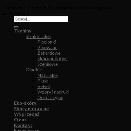
Copyright 2026 ©
GBJ Spółka z o.o. Wszelkie prawa
zastrzeżone.
Tkaniny
Strukturalne
Plecionki
Pikowane
Żakardowe
Skóropodobne
Szenilowe
Gładkie
Naturalne
Plusz
Velvet
Wzory i nadruki
Dekoracyjne
Eko-skóry
Skóry naturalne
Wyprzedaż
O nas
Kontakt
Newsletter