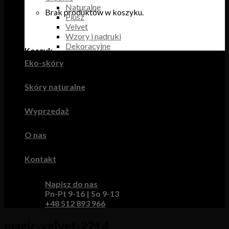
Naturalne
Brak produktów w koszyku.
Plusz
Velvet
Wzory i nadruki
Dekoracyjne
Koszyk
Eko-skóry
Brak produktów w koszyku.
Skóry naturalne
Wyprzedaż
O nas
Kontakt
Napisz do nas
Pn-Pt 9-16 | So 9-13
+48 512 893 966
magic-velvet-2214