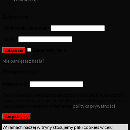
Zaloguj się
Użytkownik lub e-mail
*
Hasło
*
Zapamiętaj mnie
Zaloguj się
Nie pamiętasz hasła?
Zarejestruj się
Adres email
*
Twoje dane osobowe zostaną użyte do obsługi twojej wizyty
na naszej stronie, zarządzania dostępem do twojego konta i dla
innych celów o których mówi nasza
polityka prywatności
.
Zarejestruj się
W ramach naszej witryny stosujemy pliki cookies w celu