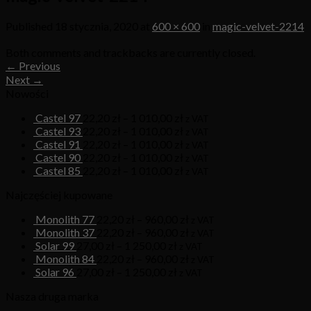
Published
18 stycznia, 2020
at
600 × 600
in
magic-velvet-2214
Both comments and trackbacks are currently closed.
←
Previous
Next
→
Nowości
Castel 97
22,20
zł
–
1 010,00
zł
z VAT
Castel 93
22,20
zł
–
1 010,00
zł
z VAT
Castel 91
22,20
zł
–
1 010,00
zł
z VAT
Castel 90
22,20
zł
–
1 010,00
zł
z VAT
Castel 85
22,20
zł
–
1 010,00
zł
z VAT
Najczęściej kupowane
Monolith 77
22,20
zł
–
960,00
zł
z VAT
Monolith 37
22,20
zł
–
960,00
zł
z VAT
Solar 99
27,00
zł
–
1 250,00
zł
z VAT
Monolith 84
22,20
zł
–
960,00
zł
z VAT
Solar 96
27,00
zł
–
1 250,00
zł
z VAT
Nasza druga marka