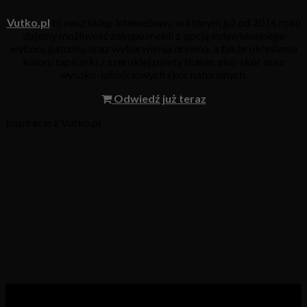
Vutko.pl
to nasz sklep internetowy, w którym już od 2016 roku
dajemy możliwość zakupu mebli z opcją indywidualnego
wyboru gatunku oraz wybarwienia drewna, a także określenia
koloru tapicerki z szerokiej palety tkanin, eko-skór oraz
wysoko-jakościowych skór naturalnych.
Odwiedź już teraz
Inspiracje z Vutko.pl
Kategorie produktów