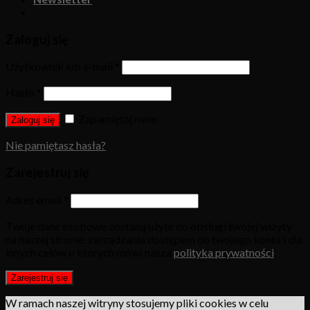
Zaloguj się
Użytkownik lub e-mail
*
Hasło
*
Zapamiętaj mnie
Zaloguj się
Nie pamiętasz hasła?
Zarejestruj się
Adres email
*
Twoje dane osobowe zostaną użyte do obsługi twojej wizyty
na naszej stronie, zarządzania dostępem do twojego konta i dla
innych celów o których mówi nasza
polityka prywatności
.
Zarejestruj się
W ramach naszej witryny stosujemy pliki cookies w celu