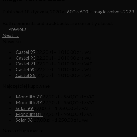
Published
18 stycznia, 2020
at
600 × 600
in
magic-velvet-2223
Both comments and trackbacks are currently closed.
←
Previous
Next
→
Nowości
Castel 97
22,20
zł
–
1 010,00
zł
z VAT
Castel 93
22,20
zł
–
1 010,00
zł
z VAT
Castel 91
22,20
zł
–
1 010,00
zł
z VAT
Castel 90
22,20
zł
–
1 010,00
zł
z VAT
Castel 85
22,20
zł
–
1 010,00
zł
z VAT
Najczęściej kupowane
Monolith 77
22,20
zł
–
960,00
zł
z VAT
Monolith 37
22,20
zł
–
960,00
zł
z VAT
Solar 99
27,00
zł
–
1 250,00
zł
z VAT
Monolith 84
22,20
zł
–
960,00
zł
z VAT
Solar 96
27,00
zł
–
1 250,00
zł
z VAT
Nasza druga marka