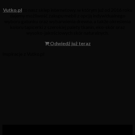
Vutko.pl
to nasz sklep internetowy, w którym już od 2016 roku
dajemy możliwość zakupu mebli z opcją indywidualnego
wyboru gatunku oraz wybarwienia drewna, a także określenia
koloru tapicerki z szerokiej palety tkanin, eko-skór oraz
wysoko-jakościowych skór naturalnych.
Odwiedź już teraz
Inspiracje z Vutko.pl
Kategorie produktów