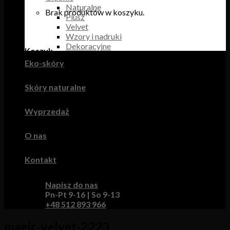
Naturalne
Brak produktów w koszyku.
Plusz
Velvet
Wzory i nadruki
Dekoracyjne
Koszyk
Eko-skóry
Brak produktów w koszyku.
Skóry naturalne
Wyprzedaż
O nas
Kontakt
Napisz do nas
Pn-Pt 9-16 | So 9-13
+48 512 893 966
magic-velvet-2223