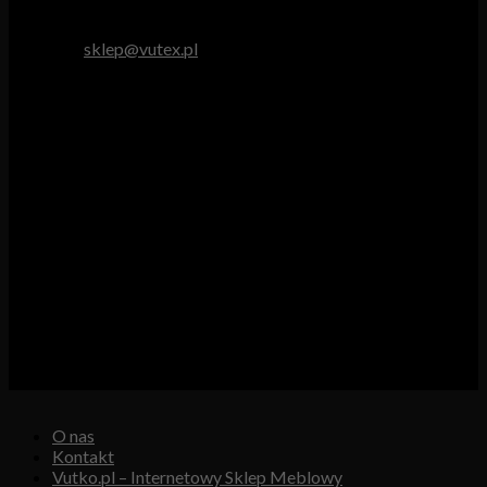
tel. 512 893 966
e-mail:
sklep@vutex.pl
Godziny pracy
Pn. – Pt.: 9.00 – 16.00
Sob.: 9.00 – 13.00
Vutex to sklep internetowy z materiałami obiciowymi dla
branży tapicerskiej, w którym oferujemy: tkaniny, eko-skóry,
skóry naturalne.
Właścicielem i operatorem sklepu jest:
GBJ Spółka z o.o.
Osiedle Młodych 19, 89-530 Śliwice
KRS 0000550217, REGON 361102070, NIP 5611600080
O nas
Kontakt
Vutko.pl – Internetowy Sklep Meblowy