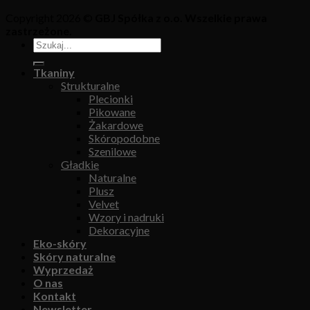
Copyright 2026 ©
GBJ Spółka z o.o. Wszelkie prawa
zastrzeżone.
Tkaniny
Strukturalne
Plecionki
Pikowane
Żakardowe
Skóropodobne
Szenilowe
Gładkie
Naturalne
Plusz
Velvet
Wzory i nadruki
Dekoracyjne
Eko-skóry
Skóry naturalne
Wyprzedaż
O nas
Kontakt
Newsletter