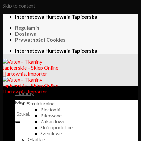
Skip to content
Internetowa Hurtownia Tapicerska
Regulamin
Dostawa
Prywatność i Cookies
Internetowa Hurtownia Tapicerska
Tkaniny
Menu
Strukturalne
Plecionki
Pikowane
Żakardowe
Skóropodobne
Szenilowe
Gładkie