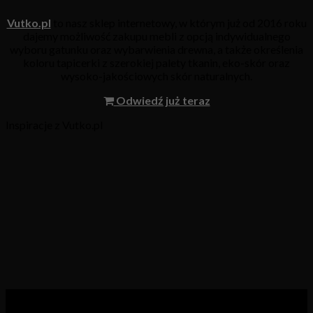
Vutko.pl
to nasz sklep internetowy, w którym już od 2016 roku
dajemy możliwość zakupu mebli z opcją indywidualnego
wyboru gatunku oraz wybarwienia drewna, a także określenia
koloru tapicerki z szerokiej palety tkanin, eko-skór oraz
wysoko-jakościowych skór naturalnych.
Odwiedź już teraz
Inspiracje z Vutko.pl
Kategorie produktów