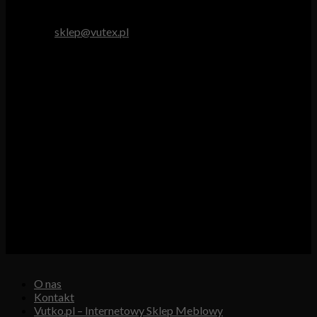
tel. 512 893 966
e-mail:
sklep@vutex.pl
Godziny pracy
Pn. – Pt.: 9.00 – 16.00
Sob.: 9.00 – 13.00
Vutex to sklep internetowy z materiałami obiciowymi dla
branży tapicerskiej, w którym oferujemy: tkaniny, eko-skóry,
skóry naturalne.
Właścicielem i operatorem sklepu jest:
GBJ Spółka z o.o.
Osiedle Młodych 19, 89-530 Śliwice
KRS 0000550217, REGON 361102070, NIP 5611600080
O nas
Kontakt
Vutko.pl – Internetowy Sklep Meblowy