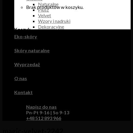
Naturalne
Brak produktów w koszyku.
Plusz
Velvet
Wzory i nadruki
Dekoracyjne
Koszyk
Eko-skóry
Brak produktów w koszyku.
Skóry naturalne
Wyprzedaż
O nas
Kontakt
Napisz do nas
Pn-Pt 9-16 | So 9-13
+48 512 893 966
magic-velvet-2242