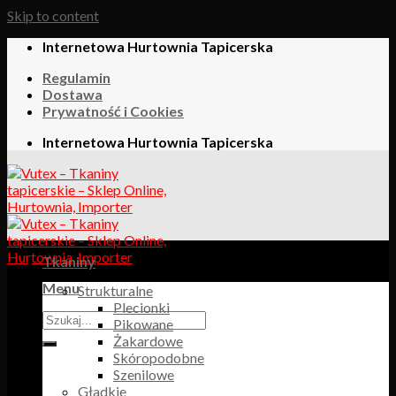
Skip to content
Internetowa Hurtownia Tapicerska
Regulamin
Dostawa
Prywatność i Cookies
Internetowa Hurtownia Tapicerska
Tkaniny
Menu
Strukturalne
Plecionki
Pikowane
Żakardowe
Skóropodobne
Szenilowe
Gładkie