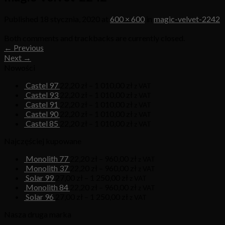
Published
18 stycznia, 2020
at
600 × 600
in
magic-velvet-2242
Both comments and trackbacks are currently closed.
←
Previous
Next
→
Nowości
Castel 97
22,20
zł
–
1 010,00
zł
z VAT
Castel 93
22,20
zł
–
1 010,00
zł
z VAT
Castel 91
22,20
zł
–
1 010,00
zł
z VAT
Castel 90
22,20
zł
–
1 010,00
zł
z VAT
Castel 85
22,20
zł
–
1 010,00
zł
z VAT
Najczęściej kupowane
Monolith 77
22,20
zł
–
960,00
zł
z VAT
Monolith 37
22,20
zł
–
960,00
zł
z VAT
Solar 99
27,00
zł
–
1 250,00
zł
z VAT
Monolith 84
22,20
zł
–
960,00
zł
z VAT
Solar 96
27,00
zł
–
1 250,00
zł
z VAT
Nasza druga marka