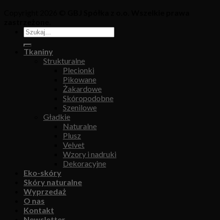
Copyright 2026 ©
GBJ Spółka z o.o. Wszelkie prawa
zastrzeżone.
Tkaniny
Strukturalne
Plecionki
Pikowane
Żakardowe
Skóropodobne
Szenilowe
Gładkie
Naturalne
Plusz
Velvet
Wzory i nadruki
Dekoracyjne
Eko-skóry
Skóry naturalne
Wyprzedaż
O nas
Kontakt
Newsletter