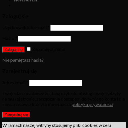
Zaloguj się
Użytkownik lub e-mail
*
Hasło
*
Zapamiętaj mnie
Zaloguj się
Nie pamiętasz hasła?
Zarejestruj się
Adres email
*
Twoje dane osobowe zostaną użyte do obsługi twojej wizyty
na naszej stronie, zarządzania dostępem do twojego konta i dla
innych celów o których mówi nasza
polityka prywatności
.
Zarejestruj się
W ramach naszej witryny stosujemy pliki cookies w celu