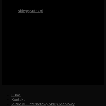
tel. 512 893 966
e-mail:
sklep@vutex.pl
Godziny pracy
Pn. – Pt.: 9.00 – 16.00
Sob.: 9.00 – 13.00
Vutex to sklep internetowy z materiałami obiciowymi dla
branży tapicerskiej, w którym oferujemy: tkaniny, eko-skóry,
skóry naturalne.
Właścicielem i operatorem sklepu jest:
GBJ Spółka z o.o.
Osiedle Młodych 19, 89-530 Śliwice
KRS 0000550217, REGON 361102070, NIP 5611600080
O nas
Kontakt
Vutko.pl – Internetowy Sklep Meblowy