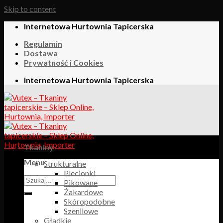
Skip to content
Internetowa Hurtownia Tapicerska
Regulamin
Dostawa
Prywatność i Cookies
Internetowa Hurtownia Tapicerska
Tkaniny
Menu
Strukturalne
Plecionki
Pikowane
Żakardowe
Skóropodobne
Szenilowe
Gładkie