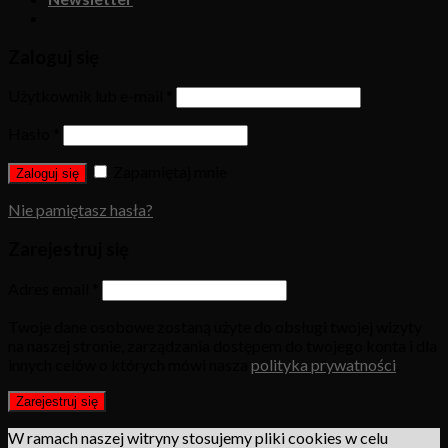
Zaloguj się
Użytkownik lub e-mail
*
Hasło
*
Zapamiętaj mnie
Zaloguj się
Nie pamiętasz hasła?
Zarejestruj się
Adres email
*
Twoje dane osobowe zostaną użyte do obsługi twojej wizyty
na naszej stronie, zarządzania dostępem do twojego konta i dla
innych celów o których mówi nasza
polityka prywatności
.
Zarejestruj się
W ramach naszej witryny stosujemy pliki cookies w celu