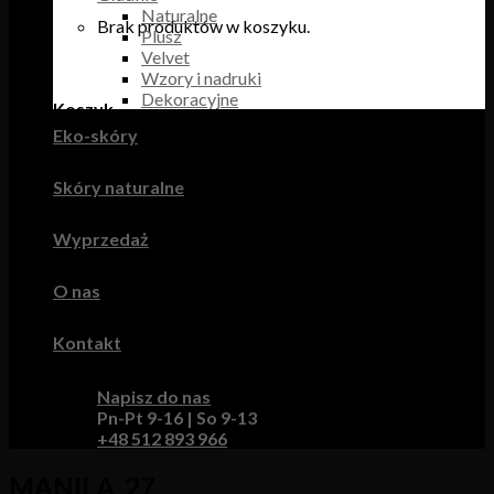
Naturalne
Brak produktów w koszyku.
Plusz
Velvet
Wzory i nadruki
Dekoracyjne
Koszyk
Eko-skóry
Brak produktów w koszyku.
Skóry naturalne
Wyprzedaż
O nas
Kontakt
Napisz do nas
Pn-Pt 9-16 | So 9-13
+48 512 893 966
MANILA_27