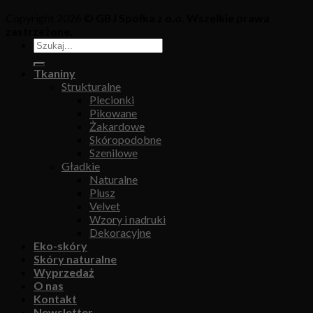
Copyright 2026 ©
GBJ Spółka z o.o. Wszelkie prawa
zastrzeżone.
Tkaniny
Strukturalne
Plecionki
Pikowane
Żakardowe
Skóropodobne
Szenilowe
Gładkie
Naturalne
Plusz
Velvet
Wzory i nadruki
Dekoracyjne
Eko-skóry
Skóry naturalne
Wyprzedaż
O nas
Kontakt
Newsletter