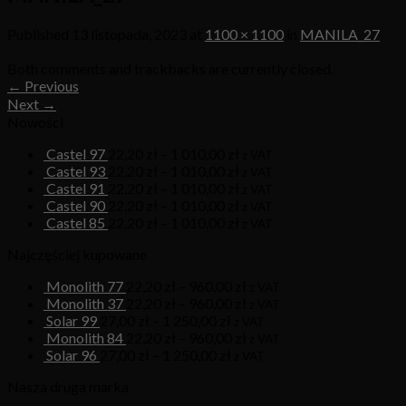
Published
13 listopada, 2023
at
1100 × 1100
in
MANILA_27
Both comments and trackbacks are currently closed.
←
Previous
Next
→
Nowości
Castel 97
22,20
zł
–
1 010,00
zł
z VAT
Castel 93
22,20
zł
–
1 010,00
zł
z VAT
Castel 91
22,20
zł
–
1 010,00
zł
z VAT
Castel 90
22,20
zł
–
1 010,00
zł
z VAT
Castel 85
22,20
zł
–
1 010,00
zł
z VAT
Najczęściej kupowane
Monolith 77
22,20
zł
–
960,00
zł
z VAT
Monolith 37
22,20
zł
–
960,00
zł
z VAT
Solar 99
27,00
zł
–
1 250,00
zł
z VAT
Monolith 84
22,20
zł
–
960,00
zł
z VAT
Solar 96
27,00
zł
–
1 250,00
zł
z VAT
Nasza druga marka