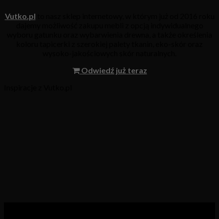
Vutko.pl
to nasz sklep internetowy, w którym już od 2016 roku
dajemy możliwość zakupu mebli z opcją indywidualnego
wyboru gatunku oraz wybarwienia drewna, a także określenia
koloru tapicerki z szerokiej palety tkanin, eko-skór oraz
wysoko-jakościowych skór naturalnych.
Odwiedź już teraz
Inspiracje z Vutko.pl
Kategorie produktów