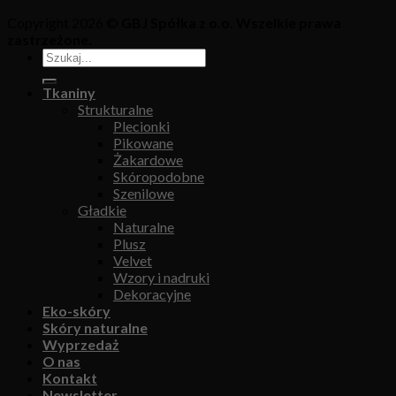
Copyright 2026 ©
GBJ Spółka z o.o. Wszelkie prawa
zastrzeżone.
Tkaniny
Strukturalne
Plecionki
Pikowane
Żakardowe
Skóropodobne
Szenilowe
Gładkie
Naturalne
Plusz
Velvet
Wzory i nadruki
Dekoracyjne
Eko-skóry
Skóry naturalne
Wyprzedaż
O nas
Kontakt
Newsletter