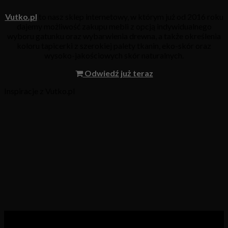
Vutko.pl
to nasz sklep internetowy, w którym już od 2016 roku
dajemy możliwość zakupu mebli z opcją indywidualnego
wyboru gatunku oraz wybarwienia drewna, a także określenia
koloru tapicerki z szerokiej palety tkanin, eko-skór oraz
wysoko-jakościowych skór naturalnych.
Odwiedź już teraz
Inspiracje z Vutko.pl
Kategorie produktów