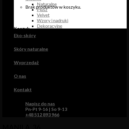
Naturalne
Brak produktów w koszyku.
Plusz
Velvet
Wzory i nadruki
Dekoracyjne
Koszyk
Eko-skóry
Brak produktów w koszyku.
Skóry naturalne
Wyprzedaż
O nas
Kontakt
Napisz do nas
Pn-Pt 9-16 | So 9-13
+48 512 893 966
MANILA_36