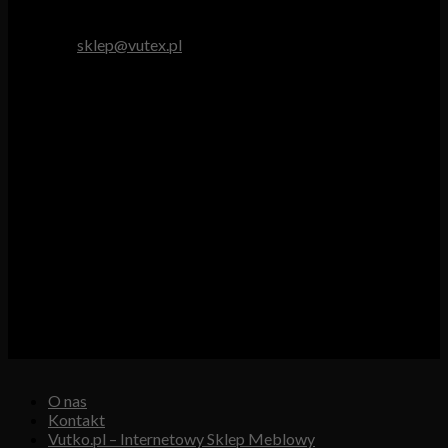
tel. 512 893 966
e-mail:
sklep@vutex.pl
Godziny pracy
Pn. – Pt.: 9.00 – 16.00
Sob.: 9.00 – 13.00
Vutex to sklep internetowy z materiałami obiciowymi dla
branży tapicerskiej, w którym oferujemy: tkaniny, eko-skóry,
skóry naturalne.
Właścicielem i operatorem sklepu jest:
GBJ Spółka z o.o.
Osiedle Młodych 19, 89-530 Śliwice
KRS 0000550217, REGON 361102070, NIP 5611600080
O nas
Kontakt
Vutko.pl – Internetowy Sklep Meblowy