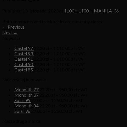
Published
13 listopada, 2023
at
1100 × 1100
in
MANILA_36
Both comments and trackbacks are currently closed.
←
Previous
Next
→
Nowości
Castel 97
22,20
zł
–
1 010,00
zł
z VAT
Castel 93
22,20
zł
–
1 010,00
zł
z VAT
Castel 91
22,20
zł
–
1 010,00
zł
z VAT
Castel 90
22,20
zł
–
1 010,00
zł
z VAT
Castel 85
22,20
zł
–
1 010,00
zł
z VAT
Najczęściej kupowane
Monolith 77
22,20
zł
–
960,00
zł
z VAT
Monolith 37
22,20
zł
–
960,00
zł
z VAT
Solar 99
27,00
zł
–
1 250,00
zł
z VAT
Monolith 84
22,20
zł
–
960,00
zł
z VAT
Solar 96
27,00
zł
–
1 250,00
zł
z VAT
Nasza druga marka