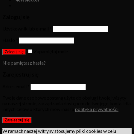
Zaloguj się
Użytkownik lub e-mail
*
Hasło
*
Zapamiętaj mnie
Zaloguj się
Nie pamiętasz hasła?
Zarejestruj się
Adres email
*
Twoje dane osobowe zostaną użyte do obsługi twojej wizyty
na naszej stronie, zarządzania dostępem do twojego konta i dla
innych celów o których mówi nasza
polityka prywatności
.
Zarejestruj się
W ramach naszej witryny stosujemy pliki cookies w celu