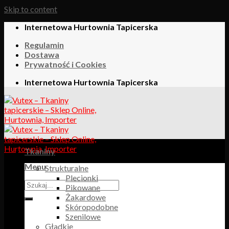
Skip to content
Internetowa Hurtownia Tapicerska
Regulamin
Dostawa
Prywatność i Cookies
Internetowa Hurtownia Tapicerska
Tkaniny
Menu
Strukturalne
Plecionki
Pikowane
Żakardowe
Skóropodobne
Szenilowe
Gładkie