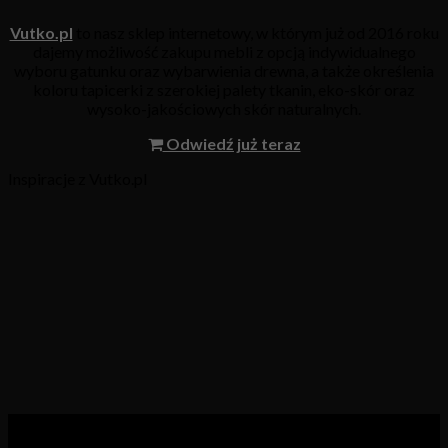
Vutko.pl
to nasz sklep internetowy, w którym już od 2016 roku
dajemy możliwość zakupu mebli z opcją indywidualnego
wyboru gatunku oraz wybarwienia drewna, a także określenia
koloru tapicerki z szerokiej palety tkanin, eko-skór oraz
wysoko-jakościowych skór naturalnych.
Odwiedź już teraz
Inspiracje z Vutko.pl
Kategorie produktów