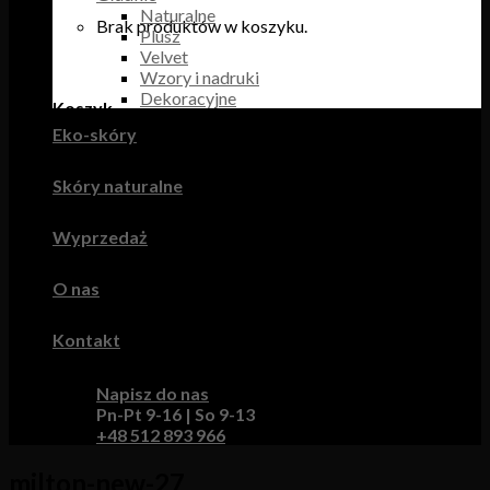
Naturalne
Brak produktów w koszyku.
Plusz
Velvet
Wzory i nadruki
Dekoracyjne
Koszyk
Eko-skóry
Brak produktów w koszyku.
Skóry naturalne
Wyprzedaż
O nas
Kontakt
Napisz do nas
Pn-Pt 9-16 | So 9-13
+48 512 893 966
milton-new-27