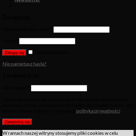
Zaloguj się
Użytkownik lub e-mail
*
Hasło
*
Zapamiętaj mnie
Zaloguj się
Nie pamiętasz hasła?
Zarejestruj się
Adres email
*
Twoje dane osobowe zostaną użyte do obsługi twojej wizyty
na naszej stronie, zarządzania dostępem do twojego konta i dla
innych celów o których mówi nasza
polityka prywatności
.
Zarejestruj się
W ramach naszej witryny stosujemy pliki cookies w celu