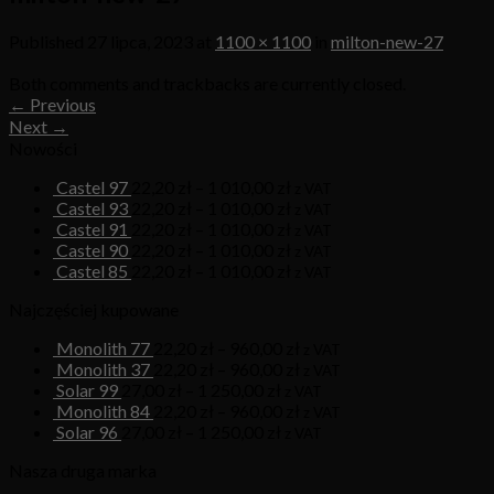
Published
27 lipca, 2023
at
1100 × 1100
in
milton-new-27
Both comments and trackbacks are currently closed.
←
Previous
Next
→
Nowości
Castel 97
22,20
zł
–
1 010,00
zł
z VAT
Castel 93
22,20
zł
–
1 010,00
zł
z VAT
Castel 91
22,20
zł
–
1 010,00
zł
z VAT
Castel 90
22,20
zł
–
1 010,00
zł
z VAT
Castel 85
22,20
zł
–
1 010,00
zł
z VAT
Najczęściej kupowane
Monolith 77
22,20
zł
–
960,00
zł
z VAT
Monolith 37
22,20
zł
–
960,00
zł
z VAT
Solar 99
27,00
zł
–
1 250,00
zł
z VAT
Monolith 84
22,20
zł
–
960,00
zł
z VAT
Solar 96
27,00
zł
–
1 250,00
zł
z VAT
Nasza druga marka