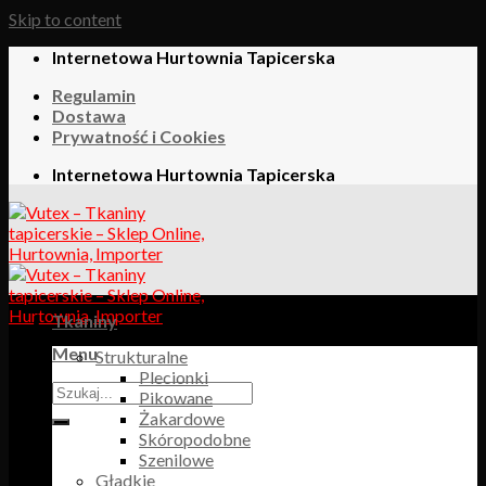
Skip to content
Internetowa Hurtownia Tapicerska
Regulamin
Dostawa
Prywatność i Cookies
Internetowa Hurtownia Tapicerska
Tkaniny
Menu
Strukturalne
Plecionki
Pikowane
Żakardowe
Skóropodobne
Szenilowe
Gładkie