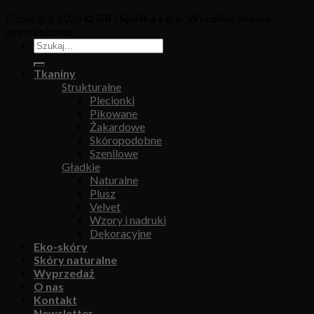
Copyright 2026 ©
GBJ Spółka z o.o. Wszelkie prawa
zastrzeżone.
Tkaniny
Strukturalne
Plecionki
Pikowane
Żakardowe
Skóropodobne
Szenilowe
Gładkie
Naturalne
Plusz
Velvet
Wzory i nadruki
Dekoracyjne
Eko-skóry
Skóry naturalne
Wyprzedaż
O nas
Kontakt
Newsletter