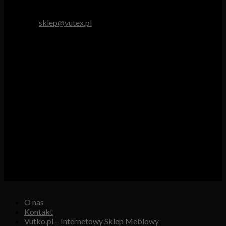
tel. 512 893 966
e-mail:
sklep@vutex.pl
Godziny pracy
Pn. – Pt.: 9.00 – 16.00
Sob.: 9.00 – 13.00
Vutex to sklep internetowy z materiałami obiciowymi dla
branży tapicerskiej, w którym oferujemy: tkaniny, eko-skóry,
skóry naturalne.
Właścicielem i operatorem sklepu jest:
GBJ Spółka z o.o.
Osiedle Młodych 19, 89-530 Śliwice
KRS 0000550217, REGON 361102070, NIP 5611600080
O nas
Kontakt
Vutko.pl – Internetowy Sklep Meblowy