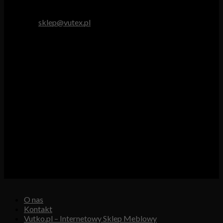
tel. 512 893 966
e-mail:
sklep@vutex.pl
Godziny pracy
Pn. – Pt.: 9.00 – 16.00
Sob.: 9.00 – 13.00
Vutex to sklep internetowy z materiałami obiciowymi dla
branży tapicerskiej, w którym oferujemy: tkaniny, eko-skóry,
skóry naturalne.
Właścicielem i operatorem sklepu jest:
GBJ Spółka z o.o.
Osiedle Młodych 19, 89-530 Śliwice
KRS 0000550217, REGON 361102070, NIP 5611600080
O nas
Kontakt
Vutko.pl – Internetowy Sklep Meblowy