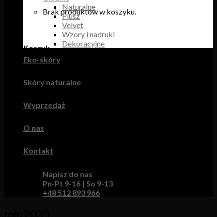
Naturalne
Brak produktów w koszyku.
Plusz
Velvet
Wzory i nadruki
Dekoracyjne
Koszyk
Eko-skóry
Brak produktów w koszyku.
Skóry naturalne
Wyprzedaż
O nas
Kontakt
Napisz do nas
Pn-Pt 9-16 | So 9-13
+48 512 893 966
miu2035