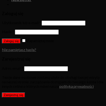
Zaloguj się
Użytkownik lub e-mail
*
Hasło
*
Zapamiętaj mnie
Zaloguj się
Nie pamiętasz hasła?
Zarejestruj się
Adres email
*
Twoje dane osobowe zostaną użyte do obsługi twojej wizyty
na naszej stronie, zarządzania dostępem do twojego konta i dla
innych celów o których mówi nasza
polityka prywatności
.
Zarejestruj się
W ramach naszej witryny stosujemy pliki cookies w celu