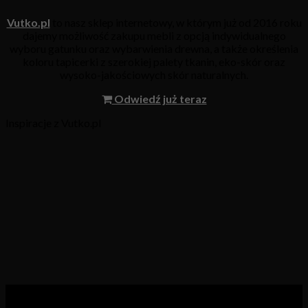
Vutko.pl
to nasz sklep internetowy, w którym już od 2016 roku
dajemy możliwość zakupu mebli z opcją indywidualnego
wyboru gatunku oraz wybarwienia drewna, a także określenia
koloru tapicerki z szerokiej palety tkanin, eko-skór oraz
wysoko-jakościowych skór naturalnych.
Odwiedź już teraz
Inspiracje z Vutko.pl
Kategorie produktów