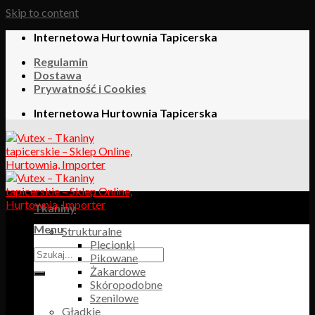
Skip to content
Internetowa Hurtownia Tapicerska
Regulamin
Dostawa
Prywatność i Cookies
Internetowa Hurtownia Tapicerska
Tkaniny
Menu
Strukturalne
Plecionki
Pikowane
Żakardowe
Skóropodobne
Szenilowe
Gładkie