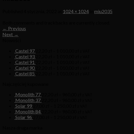
Published
4 stycznia, 2022
at
1024 × 1024
in
miu2035
Both comments and trackbacks are currently closed.
←
Previous
Next
→
Nowości
Castel 97
22,20
zł
–
1 010,00
zł
z VAT
Castel 93
22,20
zł
–
1 010,00
zł
z VAT
Castel 91
22,20
zł
–
1 010,00
zł
z VAT
Castel 90
22,20
zł
–
1 010,00
zł
z VAT
Castel 85
22,20
zł
–
1 010,00
zł
z VAT
Najczęściej kupowane
Monolith 77
22,20
zł
–
960,00
zł
z VAT
Monolith 37
22,20
zł
–
960,00
zł
z VAT
Solar 99
27,00
zł
–
1 250,00
zł
z VAT
Monolith 84
22,20
zł
–
960,00
zł
z VAT
Solar 96
27,00
zł
–
1 250,00
zł
z VAT
Nasza druga marka