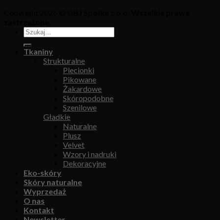
Copyright 2026 ©
GBJ Spółka z o.o. Wszelkie prawa
zastrzeżone.
Tkaniny
Strukturalne
Plecionki
Pikowane
Żakardowe
Skóropodobne
Szenilowe
Gładkie
Naturalne
Plusz
Velvet
Wzory i nadruki
Dekoracyjne
Eko-skóry
Skóry naturalne
Wyprzedaż
O nas
Kontakt
Newsletter