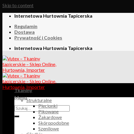
Skip to content
Internetowa Hurtownia Tapicerska
Regulamin
Dostawa
Prywatność i Cookies
Internetowa Hurtownia Tapicerska
Tkaniny
Menu
Strukturalne
Plecionki
Pikowane
Żakardowe
Skóropodobne
Szenilowe