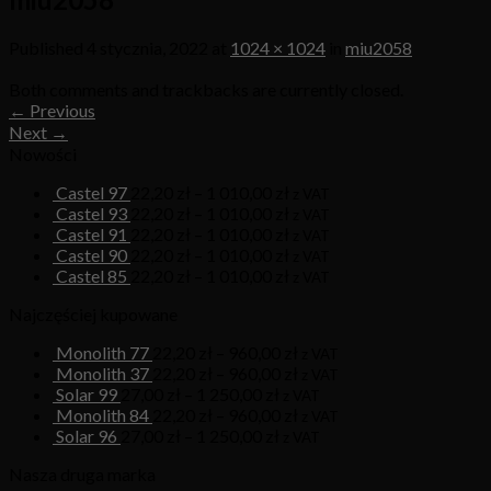
Published
4 stycznia, 2022
at
1024 × 1024
in
miu2058
Both comments and trackbacks are currently closed.
←
Previous
Next
→
Nowości
Castel 97
22,20
zł
–
1 010,00
zł
z VAT
Castel 93
22,20
zł
–
1 010,00
zł
z VAT
Castel 91
22,20
zł
–
1 010,00
zł
z VAT
Castel 90
22,20
zł
–
1 010,00
zł
z VAT
Castel 85
22,20
zł
–
1 010,00
zł
z VAT
Najczęściej kupowane
Monolith 77
22,20
zł
–
960,00
zł
z VAT
Monolith 37
22,20
zł
–
960,00
zł
z VAT
Solar 99
27,00
zł
–
1 250,00
zł
z VAT
Monolith 84
22,20
zł
–
960,00
zł
z VAT
Solar 96
27,00
zł
–
1 250,00
zł
z VAT
Nasza druga marka