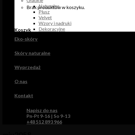
Gładkie
Naturalne
Brak produktów w koszyku.
Plusz
Velvet
Wzory i nadruki
Dekoracyjne
Koszyk
Eko-skóry
Brak produktów w koszyku.
Skóry naturalne
Wyprzedaż
O nas
Kontakt
Napisz do nas
Pn-Pt 9-16 | So 9-13
+48 512 893 966
miu2058