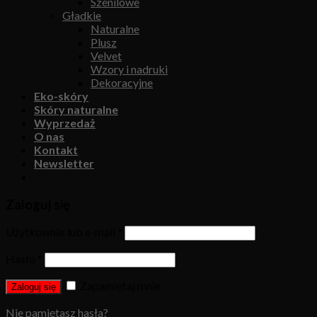
Szenilowe
Gładkie
Naturalne
Plusz
Velvet
Wzory i nadruki
Dekoracyjne
Eko-skóry
Skóry naturalne
Wyprzedaż
O nas
Kontakt
Newsletter
Zaloguj się
Użytkownik lub e-mail
*
Hasło
*
Zapamiętaj mnie
Zaloguj się
Nie pamiętasz hasła?