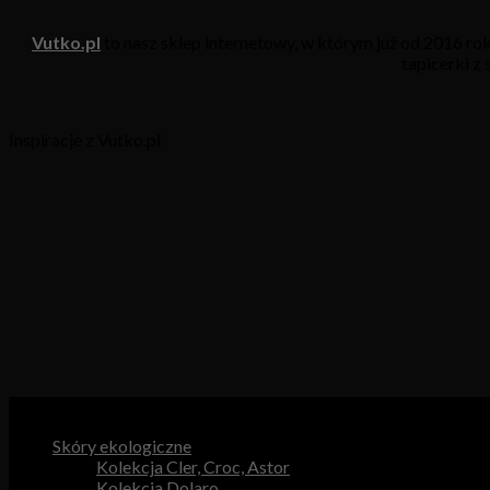
Vutko.pl
to nasz sklep internetowy, w którym już od 2016 r
tapicerki z
Inspiracje z Vutko.pl
Kategorie produktów
Skóry ekologiczne
Kolekcja Cler, Croc, Astor
Kolekcja Dolaro