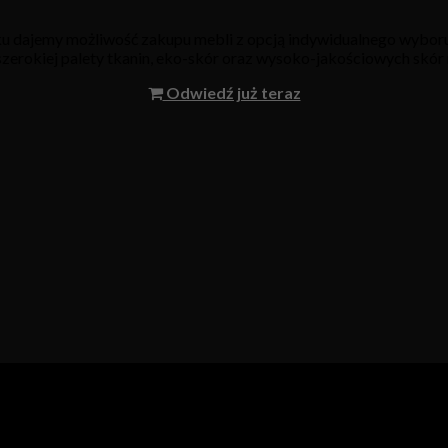
oku dajemy możliwość zakupu mebli z opcją indywidualnego wyboru
 szerokiej palety tkanin, eko-skór oraz wysoko-jakościowych skór 
Odwiedź już teraz