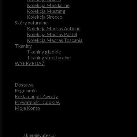
Kolekcja Mandarine
Kolekcja Mustang
Kolekcja Sirocco
Skóry naturalne
Kolekcja Madras Antique
Kolekcja Madras Pastel
Kolekcja Madras Toscania
Tkaniny
Tkaniny gładkie
Tkaniny strukturalne
WYPRZEDAŻ
Przydatne odnośniki
Dostawa
Regulamin
Reklamacje i Zwroty
Prywatność i Cookies
Moje Konto
Obsługa Klienta
tel. 512 893 966
e-mail:
sklep@vutex.pl