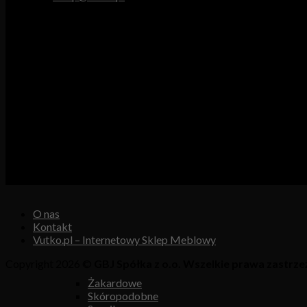
Godziny pracy
Pn. – Pt.: 9.00 – 16.00
Sob.: 9.00 – 13.00
Vutex to sklep internetowy z materiałami obiciowymi dla branży 
Właścicielem i operatorem sklepu jest:
GBJ Spółka z o.o.
Osiedle Młodych 19, 89-530 Śliwice
KRS 0000550217, REGON 361102070, NIP 5611600080
O nas
Kontakt
Vutko.pl – Internetowy Sklep Meblowy
Copyright 2026 ©
GBJ Spółka z o.o. Wszelkie prawa zastrze
Żakardowe
Skóropodobne