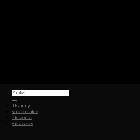
tapicerskiej, w którym oferujemy: tkaniny, eko-skóry, skóry natur
Tkaniny
Strukturalne
Plecionki
żone.
Pikowane