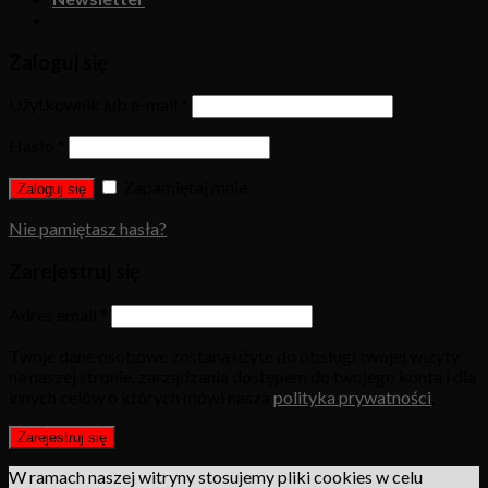
Zaloguj się
Użytkownik lub e-mail
*
Hasło
*
Zapamiętaj mnie
Zaloguj się
Nie pamiętasz hasła?
Zarejestruj się
Adres email
*
Twoje dane osobowe zostaną użyte do obsługi twojej wizyty
na naszej stronie, zarządzania dostępem do twojego konta i dla
innych celów o których mówi nasza
polityka prywatności
.
Zarejestruj się
W ramach naszej witryny stosujemy pliki cookies w celu