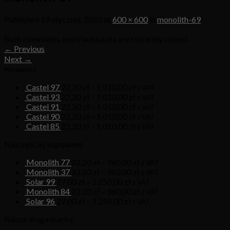
Published
19 stycznia, 2020
at
600 × 600
in
monolith-69
Both comments and trackbacks are currently closed.
←
Previous
Next
→
Nowości
Castel 97
22,20
zł
–
1 010,00
zł
z VAT
Castel 93
22,20
zł
–
1 010,00
zł
z VAT
Castel 91
22,20
zł
–
1 010,00
zł
z VAT
Castel 90
22,20
zł
–
1 010,00
zł
z VAT
Castel 85
22,20
zł
–
1 010,00
zł
z VAT
Najczęściej kupowane
Monolith 77
22,20
zł
–
960,00
zł
z VAT
Monolith 37
22,20
zł
–
960,00
zł
z VAT
Solar 99
27,00
zł
–
1 250,00
zł
z VAT
Monolith 84
22,20
zł
–
960,00
zł
z VAT
Solar 96
27,00
zł
–
1 250,00
zł
z VAT
Nasza druga marka