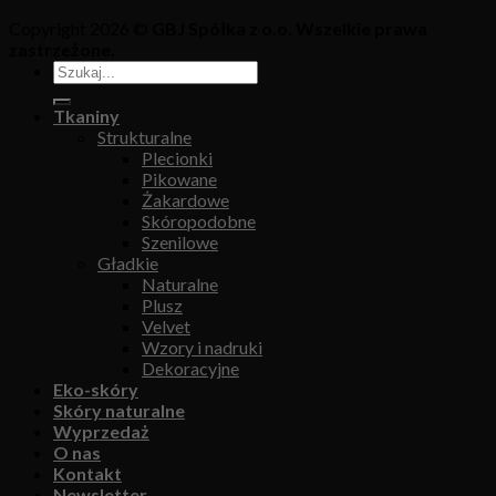
Copyright 2026 ©
GBJ Spółka z o.o. Wszelkie prawa
zastrzeżone.
Tkaniny
Strukturalne
Plecionki
Pikowane
Żakardowe
Skóropodobne
Szenilowe
Gładkie
Naturalne
Plusz
Velvet
Wzory i nadruki
Dekoracyjne
Eko-skóry
Skóry naturalne
Wyprzedaż
O nas
Kontakt
Newsletter