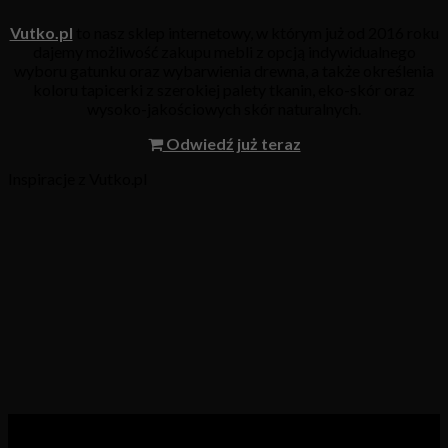
Vutko.pl
to nasz sklep internetowy, w którym już od 2016 roku
dajemy możliwość zakupu mebli z opcją indywidualnego
wyboru gatunku oraz wybarwienia drewna, a także określenia
koloru tapicerki z szerokiej palety tkanin, eko-skór oraz
wysoko-jakościowych skór naturalnych.
Odwiedź już teraz
Inspiracje z Vutko.pl
Kategorie produktów