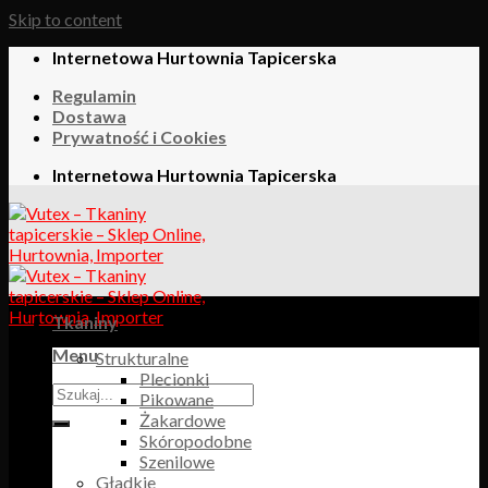
Skip to content
Internetowa Hurtownia Tapicerska
Regulamin
Dostawa
Prywatność i Cookies
Internetowa Hurtownia Tapicerska
Tkaniny
Menu
Strukturalne
Plecionki
Pikowane
Żakardowe
Skóropodobne
Szenilowe
Gładkie