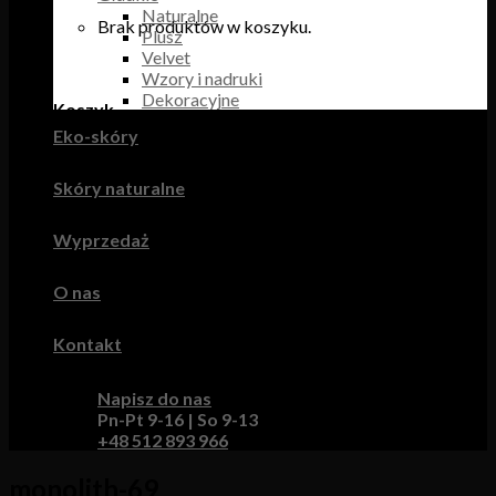
Naturalne
Brak produktów w koszyku.
Plusz
Velvet
Wzory i nadruki
Dekoracyjne
Koszyk
Eko-skóry
Brak produktów w koszyku.
Skóry naturalne
Wyprzedaż
O nas
Kontakt
Napisz do nas
Pn-Pt 9-16 | So 9-13
+48 512 893 966
monolith-69