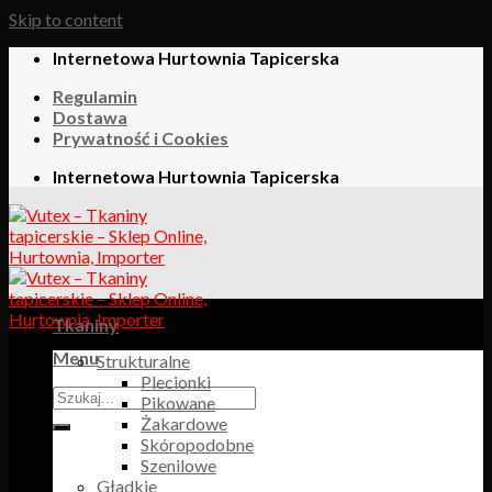
Skip to content
Internetowa Hurtownia Tapicerska
Regulamin
Dostawa
Prywatność i Cookies
Internetowa Hurtownia Tapicerska
Tkaniny
Menu
Strukturalne
Plecionki
Pikowane
Żakardowe
Skóropodobne
Szenilowe
Gładkie