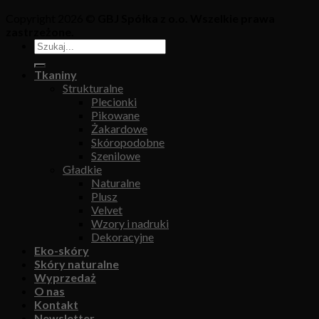
Copyright 2026 ©
GBJ Spółka z o.o. Wszelkie prawa
zastrzeżone.
Tkaniny
Strukturalne
Plecionki
Pikowane
Żakardowe
Skóropodobne
Szenilowe
Gładkie
Naturalne
Plusz
Velvet
Wzory i nadruki
Dekoracyjne
Eko-skóry
Skóry naturalne
Wyprzedaż
O nas
Kontakt
Newsletter