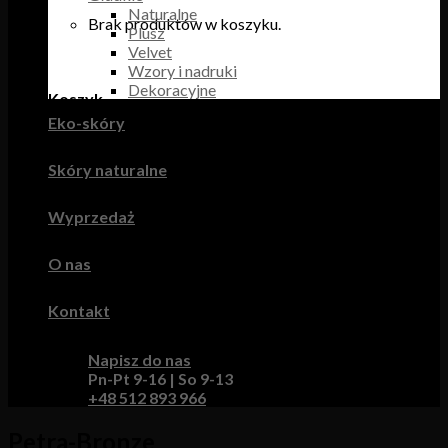
Naturalne
Brak produktów w koszyku.
Plusz
Velvet
Wzory i nadruki
Dekoracyjne
Koszyk
Eko-skóry
Brak produktów w koszyku.
Skóry naturalne
Wyprzedaż
O nas
Kontakt
Napisz do nas
Pn-Pt 9-16 | So 9-13
+48 512 893 966
Petra-Bronze