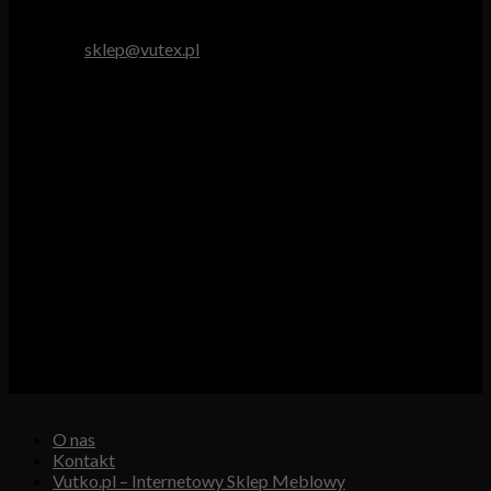
tel. 512 893 966
e-mail:
sklep@vutex.pl
Godziny pracy
Pn. – Pt.: 9.00 – 16.00
Sob.: 9.00 – 13.00
Vutex to sklep internetowy z materiałami obiciowymi dla
branży tapicerskiej, w którym oferujemy: tkaniny, eko-skóry,
skóry naturalne.
Właścicielem i operatorem sklepu jest:
GBJ Spółka z o.o.
Osiedle Młodych 19, 89-530 Śliwice
KRS 0000550217, REGON 361102070, NIP 5611600080
O nas
Kontakt
Vutko.pl – Internetowy Sklep Meblowy