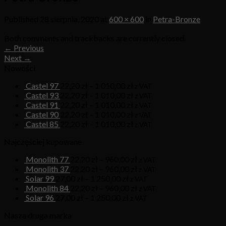
Published
28 sierpnia, 2020
at
600 × 600
in
Petra-Bronze
Both comments and trackbacks are currently closed.
←
Previous
Next
→
Nowości
Castel 97
22,20
zł
–
1 010,00
zł
z VAT
Castel 93
22,20
zł
–
1 010,00
zł
z VAT
Castel 91
22,20
zł
–
1 010,00
zł
z VAT
Castel 90
22,20
zł
–
1 010,00
zł
z VAT
Castel 85
22,20
zł
–
1 010,00
zł
z VAT
Najczęściej kupowane
Monolith 77
22,20
zł
–
960,00
zł
z VAT
Monolith 37
22,20
zł
–
960,00
zł
z VAT
Solar 99
27,00
zł
–
1 250,00
zł
z VAT
Monolith 84
22,20
zł
–
960,00
zł
z VAT
Solar 96
27,00
zł
–
1 250,00
zł
z VAT
Nasza druga marka