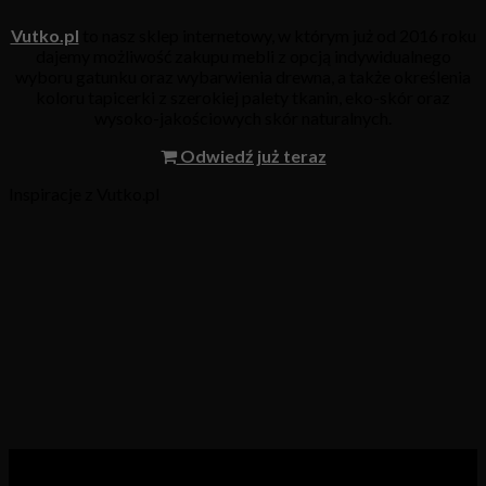
Vutko.pl
to nasz sklep internetowy, w którym już od 2016 roku
dajemy możliwość zakupu mebli z opcją indywidualnego
wyboru gatunku oraz wybarwienia drewna, a także określenia
koloru tapicerki z szerokiej palety tkanin, eko-skór oraz
wysoko-jakościowych skór naturalnych.
Odwiedź już teraz
Inspiracje z Vutko.pl
Kategorie produktów