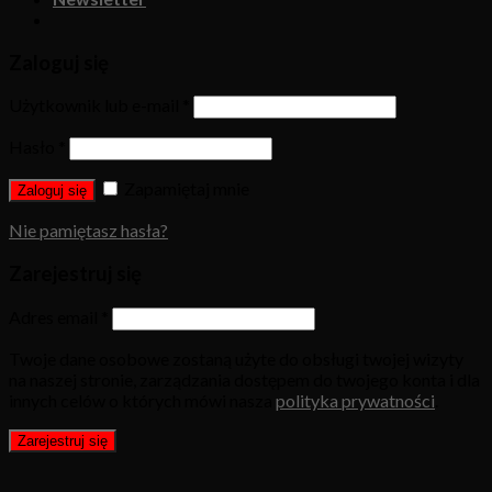
Zaloguj się
Użytkownik lub e-mail
*
Hasło
*
Zapamiętaj mnie
Zaloguj się
Nie pamiętasz hasła?
Zarejestruj się
Adres email
*
Twoje dane osobowe zostaną użyte do obsługi twojej wizyty
na naszej stronie, zarządzania dostępem do twojego konta i dla
innych celów o których mówi nasza
polityka prywatności
.
Zarejestruj się
W ramach naszej witryny stosujemy pliki cookies w celu