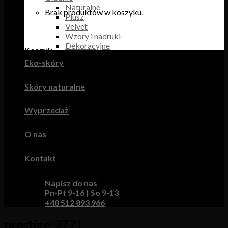
Naturalne
Brak produktów w koszyku.
Plusz
Velvet
Wzory i nadruki
Dekoracyjne
Koszyk
Eko-skóry
Brak produktów w koszyku.
Skóry naturalne
Wyprzedaż
O nas
Kontakt
Napisz do nas
Pn-Pt 9-16 | So 9-13
+48 512 893 966
prestige-2771