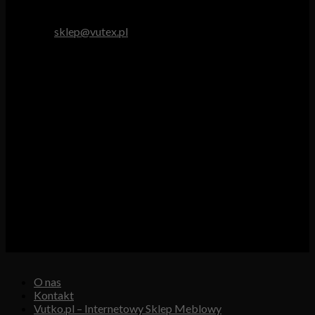
tel. 512 893 966
e-mail:
sklep@vutex.pl
Godziny pracy
Pn. – Pt.: 9.00 – 16.00
Sob.: 9.00 – 13.00
Vutex to sklep internetowy z materiałami obiciowymi dla
branży tapicerskiej, w którym oferujemy: tkaniny, eko-skóry,
skóry naturalne.
Właścicielem i operatorem sklepu jest:
GBJ Spółka z o.o.
Osiedle Młodych 19, 89-530 Śliwice
KRS 0000550217, REGON 361102070, NIP 5611600080
O nas
Kontakt
Vutko.pl – Internetowy Sklep Meblowy