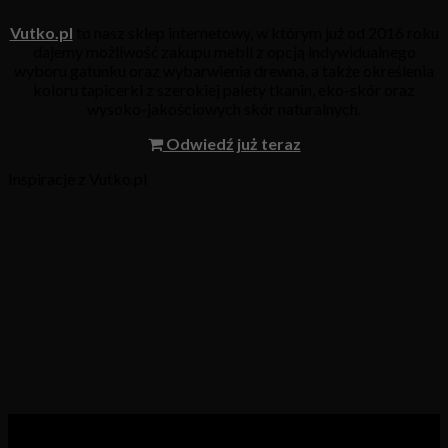
Vutko.pl
to nasz sklep internetowy, w którym już od 2016 roku
dajemy możliwość zakupu mebli z opcją indywidualnego
wyboru gatunku oraz wybarwienia drewna, a także określenia
koloru tapicerki z szerokiej palety tkanin, eko-skór oraz
wysoko-jakościowych skór naturalnych.
Odwiedź już teraz
Inspiracje z Vutko.pl
Kategorie produktów