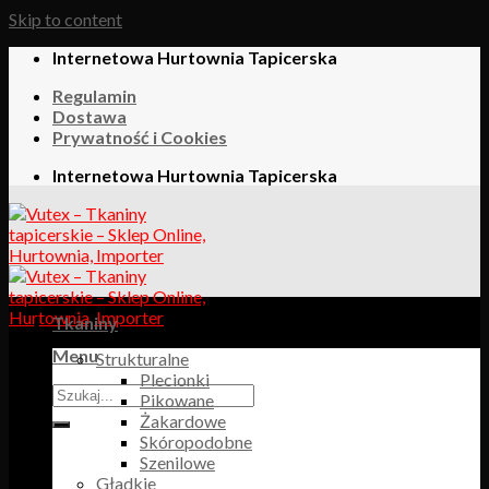
Skip to content
Internetowa Hurtownia Tapicerska
Regulamin
Dostawa
Prywatność i Cookies
Internetowa Hurtownia Tapicerska
Tkaniny
Menu
Strukturalne
Plecionki
Pikowane
Żakardowe
Skóropodobne
Szenilowe
Gładkie