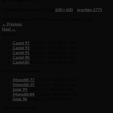
Published
18 stycznia, 2020
at
600 × 600
in
prestige-2771
Both comments and trackbacks are currently closed.
←
Previous
Next
→
Nowości
Castel 97
22,20
zł
–
1 010,00
zł
z VAT
Castel 93
22,20
zł
–
1 010,00
zł
z VAT
Castel 91
22,20
zł
–
1 010,00
zł
z VAT
Castel 90
22,20
zł
–
1 010,00
zł
z VAT
Castel 85
22,20
zł
–
1 010,00
zł
z VAT
Najczęściej kupowane
Monolith 77
22,20
zł
–
960,00
zł
z VAT
Monolith 37
22,20
zł
–
960,00
zł
z VAT
Solar 99
27,00
zł
–
1 250,00
zł
z VAT
Monolith 84
22,20
zł
–
960,00
zł
z VAT
Solar 96
27,00
zł
–
1 250,00
zł
z VAT
Nasza druga marka