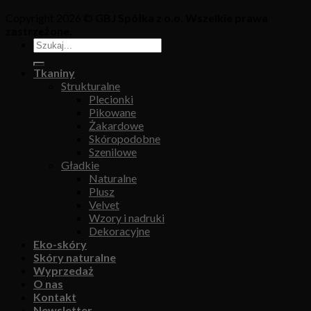
Copyright 2026 ©
GBJ Spółka z o.o. Wszelkie prawa
zastrzeżone.
Tkaniny
Strukturalne
Plecionki
Pikowane
Żakardowe
Skóropodobne
Szenilowe
Gładkie
Naturalne
Plusz
Velvet
Wzory i nadruki
Dekoracyjne
Eko-skóry
Skóry naturalne
Wyprzedaż
O nas
Kontakt
Newsletter