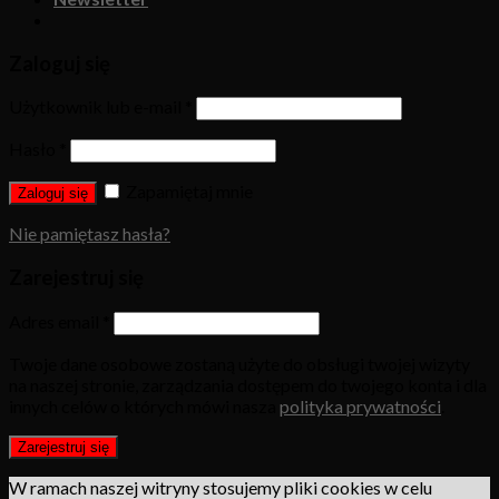
Zaloguj się
Użytkownik lub e-mail
*
Hasło
*
Zapamiętaj mnie
Zaloguj się
Nie pamiętasz hasła?
Zarejestruj się
Adres email
*
Twoje dane osobowe zostaną użyte do obsługi twojej wizyty
na naszej stronie, zarządzania dostępem do twojego konta i dla
innych celów o których mówi nasza
polityka prywatności
.
Zarejestruj się
W ramach naszej witryny stosujemy pliki cookies w celu