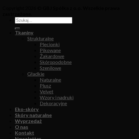
Copyright 2026 ©
GBJ Spółka z o.o. Wszelkie prawa
zastrzeżone.
Tkaniny
Strukturalne
Plecionki
Pikowane
Żakardowe
Skóropodobne
Szenilowe
Gładkie
Naturalne
Plusz
Velvet
Wzory i nadruki
Dekoracyjne
Eko-skóry
Skóry naturalne
Wyprzedaż
O nas
Kontakt
Newsletter