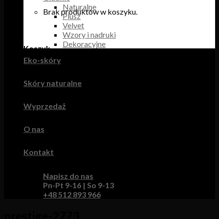
Naturalne
Brak produktów w koszyku.
Plusz
Velvet
Wzory i nadruki
Dekoracyjne
Koszyk
Eko-skóry
Brak produktów w koszyku.
Skóry naturalne
Wyprzedaż
O nas
Kontakt
Napisz do nas
Pn-Pt 9-16 | So 9-13
+48 512 893 966
prestige-2773