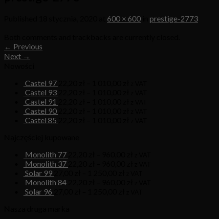
Published
18 stycznia, 2020
at
600 × 600
in
prestige-2773
Both comments and trackbacks are currently closed.
←
Previous
Next
→
Nowości
Castel 97
22,20
zł
–
1 010,00
zł
z VAT
Castel 93
22,20
zł
–
1 010,00
zł
z VAT
Castel 91
22,20
zł
–
1 010,00
zł
z VAT
Castel 90
22,20
zł
–
1 010,00
zł
z VAT
Castel 85
22,20
zł
–
1 010,00
zł
z VAT
Najczęściej kupowane
Monolith 77
22,20
zł
–
960,00
zł
z VAT
Monolith 37
22,20
zł
–
960,00
zł
z VAT
Solar 99
27,00
zł
–
1 250,00
zł
z VAT
Monolith 84
22,20
zł
–
960,00
zł
z VAT
Solar 96
27,00
zł
–
1 250,00
zł
z VAT
Nasza druga marka