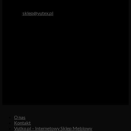
tel. 512 893 966
e-mail:
sklep@vutex.pl
Godziny pracy
Pn. – Pt.: 9.00 – 16.00
Sob.: 9.00 – 13.00
Vutex to sklep internetowy z materiałami obiciowymi dla
branży tapicerskiej, w którym oferujemy: tkaniny, eko-skóry,
skóry naturalne.
Właścicielem i operatorem sklepu jest:
GBJ Spółka z o.o.
Osiedle Młodych 19, 89-530 Śliwice
KRS 0000550217, REGON 361102070, NIP 5611600080
O nas
Kontakt
Vutko.pl – Internetowy Sklep Meblowy