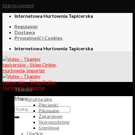
Skip to content
Internetowa Hurtownia Tapicerska
Regulamin
Dostawa
Prywatność i Cookies
Internetowa Hurtownia Tapicerska
Tkaniny
Menu
Strukturalne
Plecionki
Pikowane
Żakardowe
Skóropodobne
Szenilowe
Gładkie