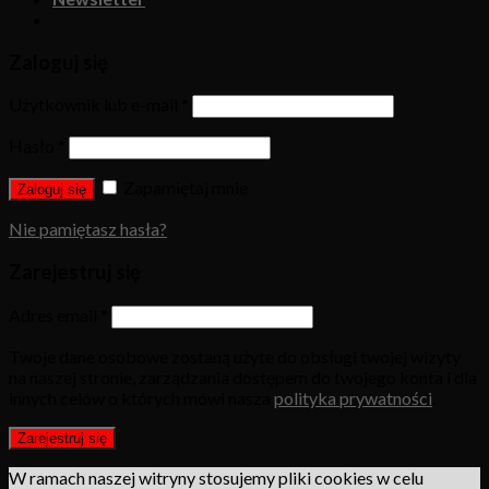
Zaloguj się
Użytkownik lub e-mail
*
Hasło
*
Zapamiętaj mnie
Zaloguj się
Nie pamiętasz hasła?
Zarejestruj się
Adres email
*
Twoje dane osobowe zostaną użyte do obsługi twojej wizyty
na naszej stronie, zarządzania dostępem do twojego konta i dla
innych celów o których mówi nasza
polityka prywatności
.
Zarejestruj się
W ramach naszej witryny stosujemy pliki cookies w celu