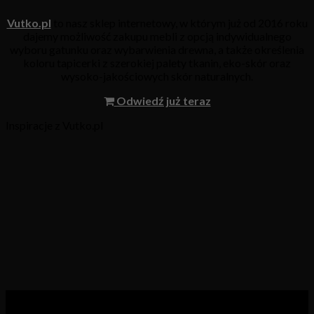
Vutko.pl
to nasz sklep internetowy, w którym już od 2016 roku
dajemy możliwość zakupu mebli z opcją indywidualnego
wyboru gatunku oraz wybarwienia drewna, a także określenia
koloru tapicerki z szerokiej palety tkanin, eko-skór oraz
wysoko-jakościowych skór naturalnych.
Odwiedź już teraz
Inspiracje z Vutko.pl
Kategorie produktów