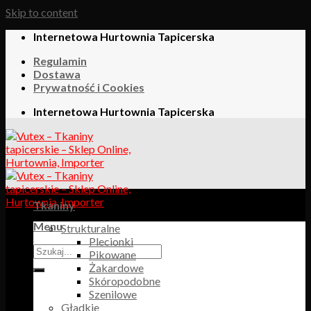
Skip to content
Internetowa Hurtownia Tapicerska
Regulamin
Dostawa
Prywatność i Cookies
Internetowa Hurtownia Tapicerska
Tkaniny
Menu
Strukturalne
Plecionki
Pikowane
Żakardowe
Skóropodobne
Szenilowe
Gładkie