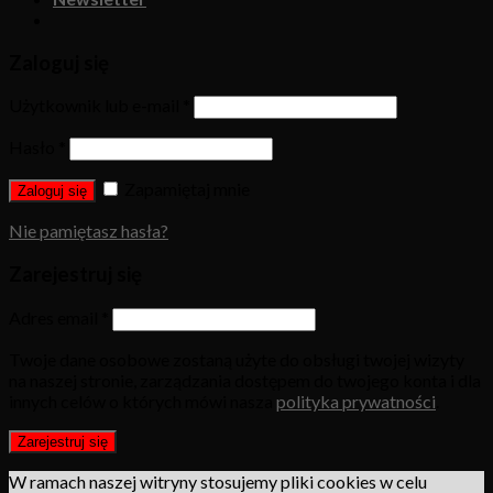
Zaloguj się
Użytkownik lub e-mail
*
Hasło
*
Zapamiętaj mnie
Zaloguj się
Nie pamiętasz hasła?
Zarejestruj się
Adres email
*
Twoje dane osobowe zostaną użyte do obsługi twojej wizyty
na naszej stronie, zarządzania dostępem do twojego konta i dla
innych celów o których mówi nasza
polityka prywatności
.
Zarejestruj się
W ramach naszej witryny stosujemy pliki cookies w celu