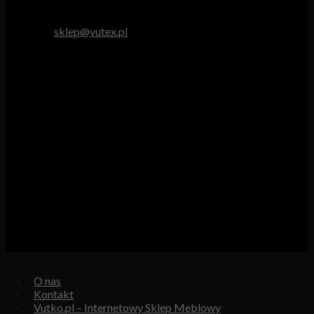
tel. 512 893 966
e-mail:
sklep@vutex.pl
Godziny pracy
Pn. – Pt.: 9.00 – 16.00
Sob.: 9.00 – 13.00
Vutex to sklep internetowy z materiałami obiciowymi dla
branży tapicerskiej, w którym oferujemy: tkaniny, eko-skóry,
skóry naturalne.
Właścicielem i operatorem sklepu jest:
GBJ Spółka z o.o.
Osiedle Młodych 19, 89-530 Śliwice
KRS 0000550217, REGON 361102070, NIP 5611600080
O nas
Kontakt
Vutko.pl – Internetowy Sklep Meblowy