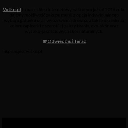
Vutko.pl
to nasz sklep internetowy, w którym już od 2016 roku
dajemy możliwość zakupu mebli z opcją indywidualnego
wyboru gatunku oraz wybarwienia drewna, a także określenia
koloru tapicerki z szerokiej palety tkanin, eko-skór oraz
wysoko-jakościowych skór naturalnych.
Odwiedź już teraz
Inspiracje z Vutko.pl
Kategorie produktów