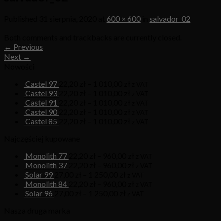
Published
31 sierpnia, 2020
at
600 × 600
in
salvador_02
Both comments and trackbacks are currently closed.
←
Previous
Next
→
Nowości
Castel 97
22,20
zł
–
1 010,00
zł
z VAT
Castel 93
22,20
zł
–
1 010,00
zł
z VAT
Castel 91
22,20
zł
–
1 010,00
zł
z VAT
Castel 90
22,20
zł
–
1 010,00
zł
z VAT
Castel 85
22,20
zł
–
1 010,00
zł
z VAT
Najczęściej kupowane
Monolith 77
22,20
zł
–
960,00
zł
z VAT
Monolith 37
22,20
zł
–
960,00
zł
z VAT
Solar 99
27,00
zł
–
1 250,00
zł
z VAT
Monolith 84
22,20
zł
–
960,00
zł
z VAT
Solar 96
27,00
zł
–
1 250,00
zł
z VAT
Nasza druga marka