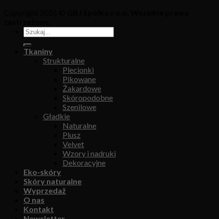
Copyright 2026 ©
GBJ Spółka z o.o. Wszelkie prawa
zastrzeżone.
Tkaniny
Strukturalne
Plecionki
Pikowane
Żakardowe
Skóropodobne
Szenilowe
Gładkie
Naturalne
Plusz
Velvet
Wzory i nadruki
Dekoracyjne
Eko-skóry
Skóry naturalne
Wyprzedaż
O nas
Kontakt
Newsletter