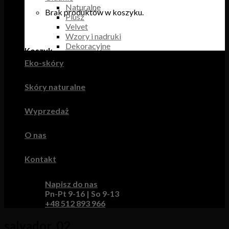
Naturalne
Brak produktów w koszyku.
Plusz
Velvet
Wzory i nadruki
Dekoracyjne
Koszyk
Eko-skóry
Brak produktów w koszyku.
Skóry naturalne
Wyprzedaż
O nas
Kontakt
Napisz do nas
Pn-Pt 9-16 | So 9-13
+48 512 893 966
salvador_02