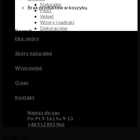
Naturalne
Brak produktów w koszyku.
Plusz
Velvet
Wzory i nadruki
Dekoracyjne
Koszyk
Eko-skóry
Brak produktów w koszyku.
Skóry naturalne
Wyprzedaż
O nas
Kontakt
Napisz do nas
Pn-Pt 9-16 | So 9-13
+48 512 893 966
solar-80