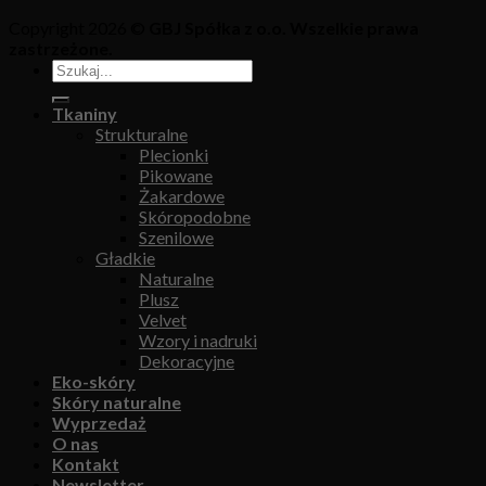
Copyright 2026 ©
GBJ Spółka z o.o. Wszelkie prawa
zastrzeżone.
Tkaniny
Strukturalne
Plecionki
Pikowane
Żakardowe
Skóropodobne
Szenilowe
Gładkie
Naturalne
Plusz
Velvet
Wzory i nadruki
Dekoracyjne
Eko-skóry
Skóry naturalne
Wyprzedaż
O nas
Kontakt
Newsletter