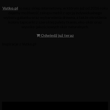
Vutko.pl
to nasz sklep internetowy, w którym już od 2016 roku
dajemy możliwość zakupu mebli z opcją indywidualnego
wyboru gatunku oraz wybarwienia drewna, a także określenia
koloru tapicerki z szerokiej palety tkanin, eko-skór oraz
wysoko-jakościowych skór naturalnych.
Odwiedź już teraz
Inspiracje z Vutko.pl
Kategorie produktów