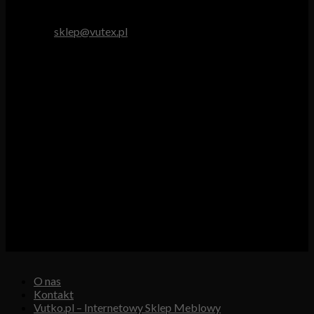
tel. 512 893 966
e-mail:
sklep@vutex.pl
Godziny pracy
Pn. – Pt.: 9.00 – 16.00
Sob.: 9.00 – 13.00
Vutex to sklep internetowy z materiałami obiciowymi dla
branży tapicerskiej, w którym oferujemy: tkaniny, eko-skóry,
skóry naturalne.
Właścicielem i operatorem sklepu jest:
GBJ Spółka z o.o.
Osiedle Młodych 19, 89-530 Śliwice
KRS 0000550217, REGON 361102070, NIP 5611600080
O nas
Kontakt
Vutko.pl – Internetowy Sklep Meblowy