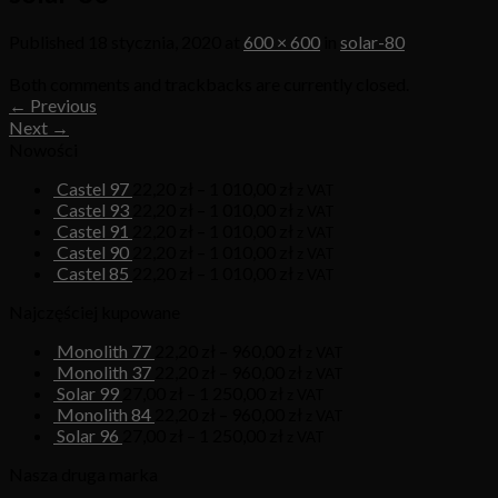
Published
18 stycznia, 2020
at
600 × 600
in
solar-80
Both comments and trackbacks are currently closed.
←
Previous
Next
→
Nowości
Castel 97
22,20
zł
–
1 010,00
zł
z VAT
Castel 93
22,20
zł
–
1 010,00
zł
z VAT
Castel 91
22,20
zł
–
1 010,00
zł
z VAT
Castel 90
22,20
zł
–
1 010,00
zł
z VAT
Castel 85
22,20
zł
–
1 010,00
zł
z VAT
Najczęściej kupowane
Monolith 77
22,20
zł
–
960,00
zł
z VAT
Monolith 37
22,20
zł
–
960,00
zł
z VAT
Solar 99
27,00
zł
–
1 250,00
zł
z VAT
Monolith 84
22,20
zł
–
960,00
zł
z VAT
Solar 96
27,00
zł
–
1 250,00
zł
z VAT
Nasza druga marka