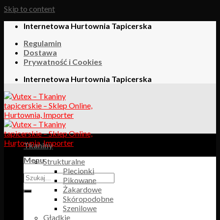
Skip to content
Internetowa Hurtownia Tapicerska
Regulamin
Dostawa
Prywatność i Cookies
Internetowa Hurtownia Tapicerska
Tkaniny
Menu
Strukturalne
Plecionki
Pikowane
Żakardowe
Skóropodobne
Szenilowe
Gładkie