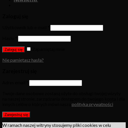
Zaloguj się
Użytkownik lub e-mail
*
Hasło
*
Zapamiętaj mnie
Zaloguj się
Nie pamiętasz hasła?
Zarejestruj się
Adres email
*
Twoje dane osobowe zostaną użyte do obsługi twojej wizyty
na naszej stronie, zarządzania dostępem do twojego konta i dla
innych celów o których mówi nasza
polityka prywatności
.
Zarejestruj się
W ramach naszej witryny stosujemy pliki cookies w celu