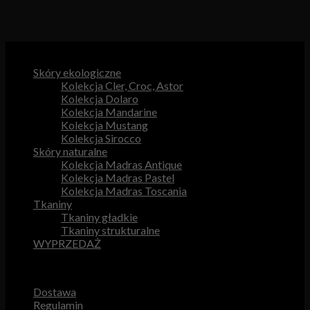
Kategorie produktów
Skóry ekologiczne
Kolekcja Cler, Croc, Astor
Kolekcja Dolaro
Kolekcja Mandarine
Kolekcja Mustang
Kolekcja Sirocco
Skóry naturalne
Kolekcja Madras Antique
Kolekcja Madras Pastel
Kolekcja Madras Toscania
Tkaniny
Tkaniny gładkie
Tkaniny strukturalne
WYPRZEDAŻ
Przydatne odnośniki
Dostawa
Regulamin