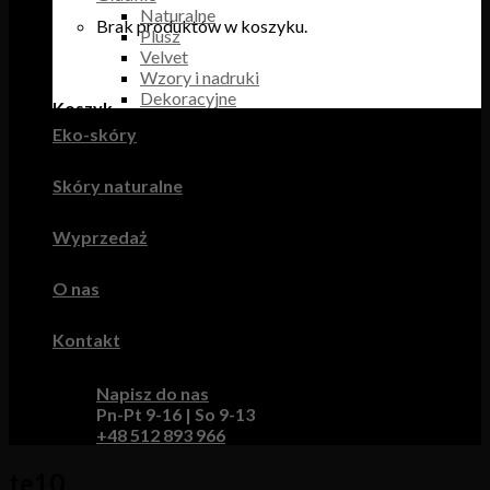
Naturalne
Brak produktów w koszyku.
Plusz
Velvet
Wzory i nadruki
Dekoracyjne
Koszyk
Eko-skóry
Brak produktów w koszyku.
Skóry naturalne
Wyprzedaż
O nas
Kontakt
Napisz do nas
Pn-Pt 9-16 | So 9-13
+48 512 893 966
te10