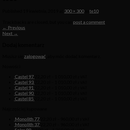
Published
19 kwietnia, 2019
at
300 × 300
in
te10
Trackbacks are closed, but you can
post a comment
.
←
Previous
Next
→
Dodaj komentarz
Musisz się
zalogować
, aby móc dodać komentarz.
Nowości
Castel 97
22,20
zł
–
1 010,00
zł
z VAT
Castel 93
22,20
zł
–
1 010,00
zł
z VAT
Castel 91
22,20
zł
–
1 010,00
zł
z VAT
Castel 90
22,20
zł
–
1 010,00
zł
z VAT
Castel 85
22,20
zł
–
1 010,00
zł
z VAT
Najczęściej kupowane
Monolith 77
22,20
zł
–
960,00
zł
z VAT
Monolith 37
22,20
zł
–
960,00
zł
z VAT
Solar 99
27,00
zł
–
1 250,00
zł