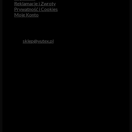
Reklamacje i Zwroty
Prywatność i Cookies
Moje Konto
Obsługa Klienta
tel. 512 893 966
e-mail:
sklep@vutex.pl
Godziny pracy
Pn. – Pt.: 9.00 – 16.00
Sob.: 9.00 – 13.00
Vutex to sklep internetowy z materiałami obiciowymi dla
branży tapicerskiej, w którym oferujemy: tkaniny, eko-skóry,
skóry naturalne.
Właścicielem i operatorem sklepu jest:
GBJ Spółka z o.o.
Osiedle Młodych 19, 89-530 Śliwice
KRS 0000550217, REGON 361102070, NIP 5611600080