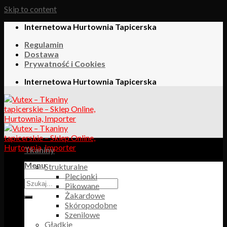
Skip to content
Internetowa Hurtownia Tapicerska
Regulamin
Dostawa
Prywatność i Cookies
Internetowa Hurtownia Tapicerska
Tkaniny
Menu
Strukturalne
Plecionki
Pikowane
Żakardowe
Skóropodobne
Szenilowe
Gładkie