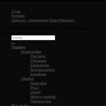
O nas
Kontakt
Vutko.pl – Internetowy Sklep Meblowy
Copyright 2026 ©
GBJ Spółka z o.o. Wszelkie prawa
zastrzeżone.
Tkaniny
Strukturalne
Plecionki
Pikowane
Żakardowe
Skóropodobne
Szenilowe
Gładkie
Naturalne
Plusz
Velvet
Wzory i nadruki
Dekoracyjne
Eko-skóry