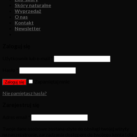
Skóry naturalne
Wyprzedaż
O nas
Kontakt
Newsletter
Zaloguj się
Użytkownik lub e-mail
*
Hasło
*
Zapamiętaj mnie
Zaloguj się
Nie pamiętasz hasła?
Zarejestruj się
Adres email
*
Twoje dane osobowe zostaną użyte do obsługi twojej wizyty
na naszej stronie, zarządzania dostępem do twojego konta i dla