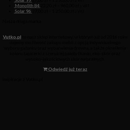
z VAT
Monolith 84
22,20
zł
–
960,00
zł
z VAT
Solar 96
27,00
zł
–
1 250,00
zł
z VAT
Nasza druga marka
Vutko.pl
to nasz sklep internetowy, w którym już od 2016 roku
dajemy możliwość zakupu mebli z opcją indywidualnego
wyboru gatunku oraz wybarwienia drewna, a także określenia
koloru tapicerki z szerokiej palety tkanin, eko-skór oraz
wysoko-jakościowych skór naturalnych.
Odwiedź już teraz
Inspiracje z Vutko.pl