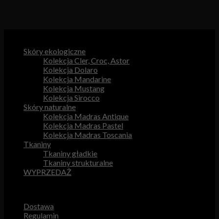
Kategorie produktów
Skóry ekologiczne
Kolekcja Cler, Croc, Astor
Kolekcja Dolaro
Kolekcja Mandarine
Kolekcja Mustang
Kolekcja Sirocco
Skóry naturalne
Kolekcja Madras Antique
Kolekcja Madras Pastel
Kolekcja Madras Toscania
Tkaniny
Tkaniny gładkie
Tkaniny strukturalne
WYPRZEDAŻ
Przydatne odnośniki
Dostawa
Regulamin