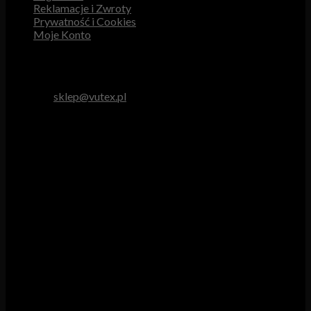
Reklamacje i Zwroty
Prywatność i Cookies
Moje Konto
Obsługa Klienta
tel. 512 893 966
e-mail:
sklep@vutex.pl
Godziny pracy
Pn. – Pt.: 9.00 – 16.00
Sob.: 9.00 – 13.00
Vutex to sklep internetowy z materiałami obiciowymi dla
branży tapicerskiej, w którym oferujemy: tkaniny, eko-skóry,
skóry naturalne.
Właścicielem i operatorem sklepu jest:
GBJ Spółka z o.o.
Osiedle Młodych 19, 89-530 Śliwice
KRS 0000550217, REGON 361102070, NIP 5611600080