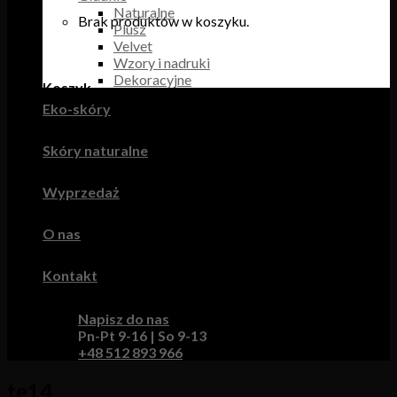
Naturalne
Brak produktów w koszyku.
Plusz
Velvet
Wzory i nadruki
Dekoracyjne
Koszyk
Eko-skóry
Brak produktów w koszyku.
Skóry naturalne
Wyprzedaż
O nas
Kontakt
Napisz do nas
Pn-Pt 9-16 | So 9-13
+48 512 893 966
te14