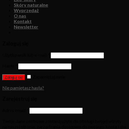
Skóry naturalne
Wyprzedaż
O nas
Kontakt
Newsletter
Zaloguj się
Użytkownik lub e-mail
*
Hasło
*
Zapamiętaj mnie
Zaloguj się
Nie pamiętasz hasła?
Zarejestruj się
Adres email
*
Twoje dane osobowe zostaną użyte do obsługi twojej wizyty
na naszej stronie, zarządzania dostępem do twojego konta i dla