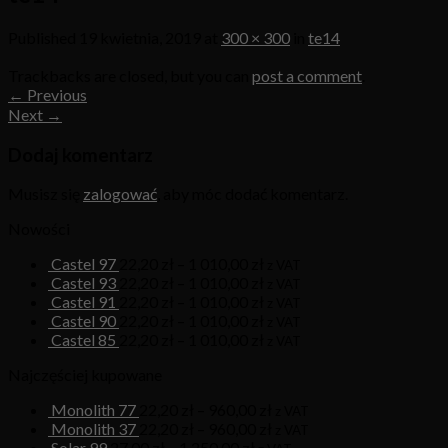
Published
19 kwietnia, 2019
at
300 × 300
in
te14
Trackbacks are closed, but you can
post a comment
.
←
Previous
Next
→
Dodaj komentarz
Musisz się
zalogować
, aby móc dodać komentarz.
Nowości
Castel 97
22,20
zł
–
1 010,00
zł
z VAT
Castel 93
22,20
zł
–
1 010,00
zł
z VAT
Castel 91
22,20
zł
–
1 010,00
zł
z VAT
Castel 90
22,20
zł
–
1 010,00
zł
z VAT
Castel 85
22,20
zł
–
1 010,00
zł
z VAT
Najczęściej kupowane
Monolith 77
22,20
zł
–
960,00
zł
z VAT
Monolith 37
22,20
zł
–
960,00
zł
z VAT
Solar 99
27,00
zł
–
1 250,00
zł