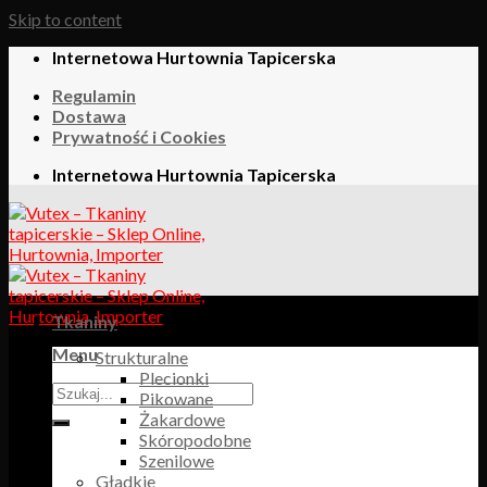
Skip to content
Internetowa Hurtownia Tapicerska
Regulamin
Dostawa
Prywatność i Cookies
Internetowa Hurtownia Tapicerska
Tkaniny
Menu
Strukturalne
Plecionki
Pikowane
Żakardowe
Skóropodobne
Szenilowe
Gładkie