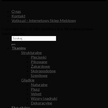
O nas
Kontakt
Vutko.pl – Internetowy Sklep Meblowy
Copyright 2026 ©
GBJ Spółka z o.o. Wszelkie prawa
zastrzeżone.
Tkaniny
Strukturalne
Plecionki
Pikowane
Żakardowe
Skóropodobne
Szenilowe
Gładkie
Naturalne
Plusz
Velvet
Wzory i nadruki
Dekoracyjne
Eko-skóry