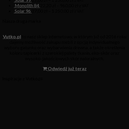
z VAT
Monolith 84
22,20
zł
–
960,00
zł
z VAT
Solar 96
27,00
zł
–
1 250,00
zł
z VAT
Nasza druga marka
Vutko.pl
to nasz sklep internetowy, w którym już od 2016 roku
dajemy możliwość zakupu mebli z opcją indywidualnego
wyboru gatunku oraz wybarwienia drewna, a także określenia
koloru tapicerki z szerokiej palety tkanin, eko-skór oraz
wysoko-jakościowych skór naturalnych.
Odwiedź już teraz
Inspiracje z Vutko.pl