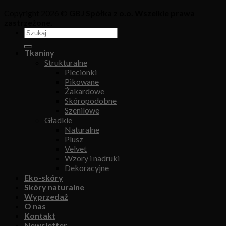
Copyright 2026 ©
GBJ Spółka z o.o. Wszelkie prawa
zastrzeżone.
Tkaniny
Strukturalne
Plecionki
Pikowane
Żakardowe
Skóropodobne
Szenilowe
Gładkie
Naturalne
Plusz
Velvet
Wzory i nadruki
Dekoracyjne
Eko-skóry
Skóry naturalne
Wyprzedaż
O nas
Kontakt
Newsletter