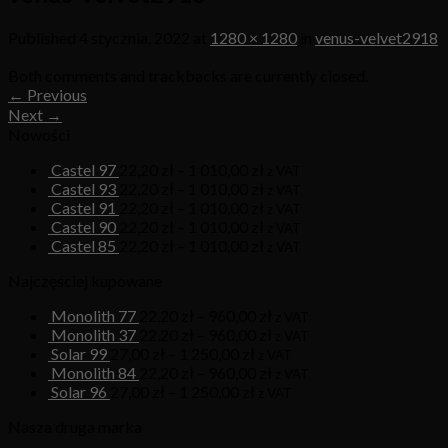
Published
4 stycznia, 2022
at
1280 × 1280
in
venus-velvet2918
Both comments and trackbacks are currently closed.
←
Previous
Next
→
Nowości
Castel 97
22,20
zł
–
1 010,00
zł
z VAT
Castel 93
22,20
zł
–
1 010,00
zł
z VAT
Castel 91
22,20
zł
–
1 010,00
zł
z VAT
Castel 90
22,20
zł
–
1 010,00
zł
z VAT
Castel 85
22,20
zł
–
1 010,00
zł
z VAT
Najczęściej kupowane
Monolith 77
22,20
zł
–
960,00
zł
z VAT
Monolith 37
22,20
zł
–
960,00
zł
z VAT
Solar 99
27,00
zł
–
1 250,00
zł
z VAT
Monolith 84
22,20
zł
–
960,00
zł
z VAT
Solar 96
27,00
zł
–
1 250,00
zł
z VAT
Nasza druga marka