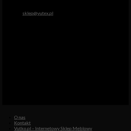
tel. 512 893 966
e-mail:
sklep@vutex.pl
Godziny pracy
Pn. – Pt.: 9.00 – 16.00
Sob.: 9.00 – 13.00
Vutex to sklep internetowy z materiałami obiciowymi dla
branży tapicerskiej, w którym oferujemy: tkaniny, eko-skóry,
skóry naturalne.
Właścicielem i operatorem sklepu jest:
GBJ Spółka z o.o.
Osiedle Młodych 19, 89-530 Śliwice
KRS 0000550217, REGON 361102070, NIP 5611600080
O nas
Kontakt
Vutko.pl – Internetowy Sklep Meblowy