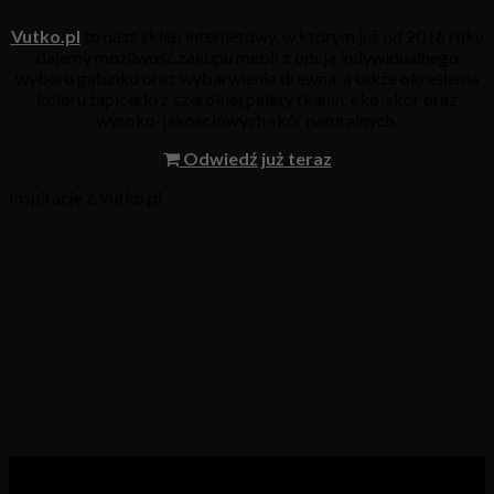
Vutko.pl
to nasz sklep internetowy, w którym już od 2016 roku
dajemy możliwość zakupu mebli z opcją indywidualnego
wyboru gatunku oraz wybarwienia drewna, a także określenia
koloru tapicerki z szerokiej palety tkanin, eko-skór oraz
wysoko-jakościowych skór naturalnych.
Odwiedź już teraz
Inspiracje z Vutko.pl
Kategorie produktów