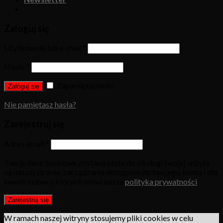
Zaloguj się
Użytkownik lub e-mail
*
Hasło
*
Zapamiętaj mnie
Zaloguj się
Nie pamiętasz hasła?
Zarejestruj się
Adres email
*
Twoje dane osobowe zostaną użyte do obsługi twojej wizyty
na naszej stronie, zarządzania dostępem do twojego konta i dla
innych celów o których mówi nasza
polityka prywatności
.
Zarejestruj się
W ramach naszej witryny stosujemy pliki cookies w celu