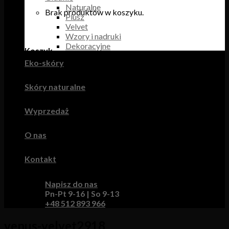
Naturalne
Brak produktów w koszyku.
Plusz
Velvet
Wzory i nadruki
Dekoracyjne
Koszyk
Eko-skóry
Brak produktów w koszyku.
Skóry naturalne
Wyprzedaż
O nas
Kontakt
Napisz do nas
Pn-Pt 9-16 | So 9-13
+48 512 893 966
venus-velvet2918