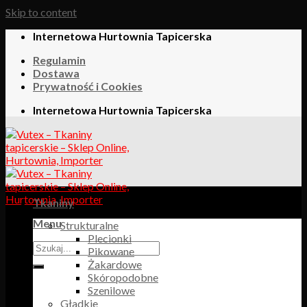
Skip to content
Internetowa Hurtownia Tapicerska
Regulamin
Dostawa
Prywatność i Cookies
Internetowa Hurtownia Tapicerska
Tkaniny
Menu
Strukturalne
Plecionki
Pikowane
Żakardowe
Skóropodobne
Szenilowe
Gładkie